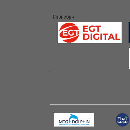
Спонсори