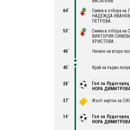
ВАСИЛЕВА.
64´
Смяна в отбора на 
НАДЕЖДА ИВАНОВА
ПЕТРОВА.
53´
Смяна в отбора на 
ВИКТОРИЯ СИМОВА
ХРИСТОВА.
46´
Начало на второ по
45´
Край на първо полу
Гол за Лудогорец 
28´
НОРА ДИМИТРОВА
27´
Жълт картон за С
Гол за Лудогорец 
19´
НОРА ДИМИТРОВА