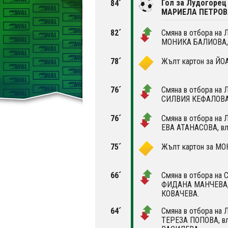
Гол за Лудогорец 
84´
МАРИЕЛА ПЕТРОВ
82´
Смяна в отбора на 
МОНИКА БАЛИОВА,
78´
Жълт картон за Й
76´
Смяна в отбора на 
СИЛВИЯ КЕФАЛОВА,
76´
Смяна в отбора на 
ЕВА АТАНАСОВА, в
75´
Жълт картон за М
66´
Смяна в отбора на 
ФИДАНА МАНЧЕВА,
КОВАЧЕВА.
64´
Смяна в отбора на 
ТЕРЕЗА ПОПОВA, в