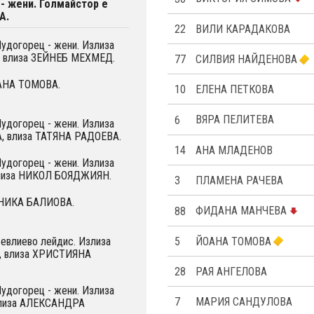
- жени. Голмайстор е
А.
22
ВИЛИ КАРАДАКОВА
Лудогорец - жени. Излиза
 влиза ЗЕЙНЕБ МЕХМЕД.
77
СИЛВИЯ НАЙДЕНОВА
ОАНА ТОМОВА.
10
ЕЛЕНА ПЕТКОВА
6
ВЯРА ПЕЛИТЕВА
Лудогорец - жени. Излиза
 влиза ТАТЯНА РАДОЕВА.
14
АНА МЛАДЕНОВ
Лудогорец - жени. Излиза
лиза НИКОЛ БОЯДЖИЯН.
3
ПЛАМЕНА РАЧЕВА
ОНИКА БАЛИОВА.
88
ФИДАНА МАНЧЕВА
5
ЙОАНА ТОМОВА
Севлиево лейдис. Излиза
 влиза ХРИСТИЯНА
28
РАЯ АНГЕЛОВА
Лудогорец - жени. Излиза
7
МАРИЯ САНДУЛОВА
лиза АЛЕКСАНДРА