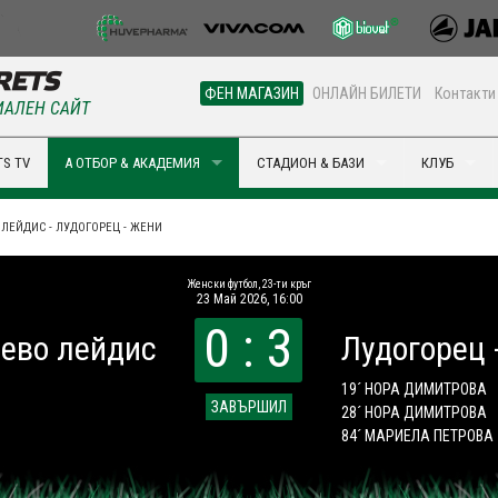
ФЕН МАГАЗИН
ОНЛАЙН БИЛЕТИ
Контакти
АЛЕН САЙТ
S TV
А ОТБОР & АКАДЕМИЯ
СТАДИОН & БАЗИ
КЛУБ
ЛЕЙДИС - ЛУДОГОРЕЦ - ЖЕНИ
Женски футбол, 23-ти кръг
23 Май 2026, 16:00
0 : 3
ево лейдис
Лудогорец 
19´ НОРА ДИМИТРОВА
ЗАВЪРШИЛ
28´ НОРА ДИМИТРОВА
84´ МАРИЕЛА ПЕТРОВА