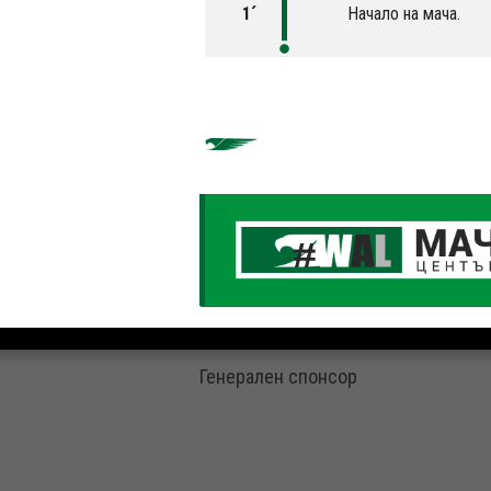
1´
Начало на мача.
Генерален спонсор