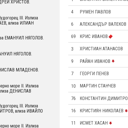
НДРЕЙ ХРИСТОВ.
4
РУМЕН ПАВЛОВ
удогорец III. Излиза
ЕВ, влиза ИЛИАН
6
АЛЕКСАНДЪР ВАЛЕКОВ
69
КРИС ИВАНОВ
 за ЕМАНУИЛ НЯГОЛОВ.
3
ХРИСТИАН АТАНАСОВ
МАНУИЛ НЯГОЛОВ.
9
РАЙАН ИВАНОВ
ЕНИСЛАВ МЛАДЕНОВ.
7
ГЕОРГИ ПЕНЕВ
ерно море II. Излиза
10
МАРТИН СТАНЧЕВ
влиза ДЕНИСЛАВ
76
КОНСТАНТИН ДИМИТРО
удогорец III. Излиза
16
КРИСТИЯН НИКОЛАЕВ
ТРОВ, влиза ИВАЙЛО
11
ИСМЕТ ХАСАН
ерно море II. Излиза