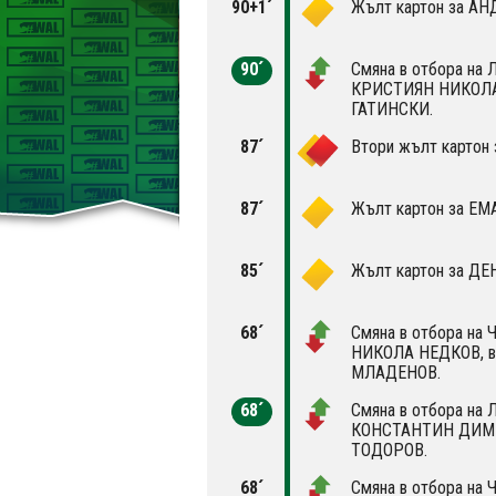
90+1´
Жълт картон за А
90´
Смяна в отбора на Л
КРИСТИЯН НИКОЛА
ГАТИНСКИ.
87´
Втори жълт картон
87´
Жълт картон за Е
85´
Жълт картон за Д
68´
Смяна в отбора на Ч
НИКОЛА НЕДКОВ, 
МЛАДЕНОВ.
68´
Смяна в отбора на Л
КОНСТАНТИН ДИМИ
ТОДОРОВ.
68´
Смяна в отбора на Ч