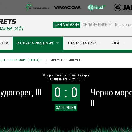
ФЕН МАГАЗИН
ОНЛАЙН БИЛЕТИ
Контакти
АЛЕН САЙТ
S TV
А ОТБОР & АКАДЕМИЯ
СТАДИОН & БАЗИ
КЛУБ
III - ЧЕРНО МОРЕ (ВАРНА) II
МИНУТА ПО МИНУТА
Североизточна Трета лига, 4-ти кръг
10 Септември 2025, 17:00
0 : 0
удогорец III
Черно море
II
ЗАВЪРШИЛ