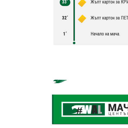
33´
Жълт картон за КР
32´
Жълт картон за П
1´
Начало на мача.