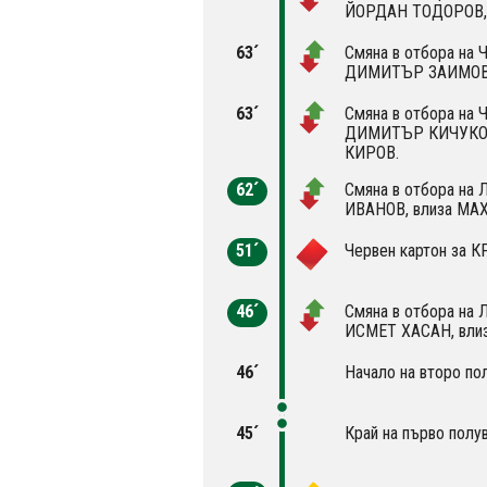
ЙОРДАН ТОДОРОВ,
63´
Смяна в отбора на Ч
ДИМИТЪР ЗАИМОВ,
63´
Смяна в отбора на Ч
ДИМИТЪР КИЧУКОВ
КИРОВ.
62´
Смяна в отбора на 
ИВАНОВ, влиза М
51´
Червен картон за 
46´
Смяна в отбора на Л
ИСМЕТ ХАСАН, вли
46´
Начало на второ по
45´
Край на първо полу