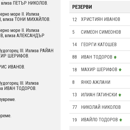
 влиза ПЕТЪР НИКОЛОВ.
РЕЗЕРВИ
ерно море II. Излиза
 влиза ТОНИ МИХАЙЛОВ.
12
ХРИСТИЯН ИВАНОВ
ерно море II. Излиза
5
СИМЕОН СИМЕОНОВ
, влиза АЛЕКСАНДЪР
14
ГЕОРГИ КАТОШЕВ
Лудогорец III. Излиза РАЙАН
АХИР ШЕРИФОВ.
88
ИВАН ТОДОРОВ
КРИС ИВАНОВ.
18
МАХИР ШЕРИФОВ
8
ЯНКО АЖЛАНИ
удогорец III. Излиза
за ИВАН ТОДОРОВ.
13
ИЛИАН ГАТИНСКИ
лувреме.
77
НИКОЛАЙ НИКОЛОВ
време.
19
ИВАЙЛО ТОДОРОВ