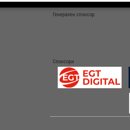
Генерален спонсор
Спонсори