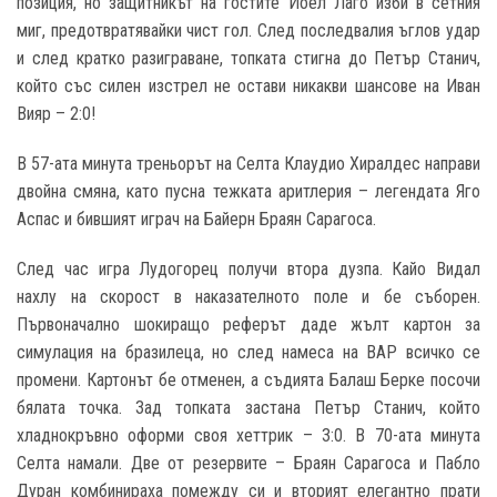
позиция, но защитникът на гостите Йоел Лаго изби в сетния
миг, предотвратявайки чист гол. След последвалия ъглов удар
и след кратко разиграване, топката стигна до Петър Станич,
който със силен изстрел не остави никакви шансове на Иван
Вияр – 2:0!
В 57-ата минута треньорът на Селта Клаудио Хиралдес направи
двойна смяна, като пусна тежката аритлерия – легендата Яго
Аспас и бившият играч на Байерн Браян Сарагоса.
След час игра Лудогорец получи втора дузпа. Кайо Видал
нахлу на скорост в наказателното поле и бе съборен.
Първоначално шокиращо реферът даде жълт картон за
симулация на бразилеца, но след намеса на ВАР всичко се
промени. Картонът бе отменен, а съдията Балаш Берке посочи
бялата точка. Зад топката застана Петър Станич, който
хладнокръвно оформи своя хеттрик – 3:0. В 70-ата минута
Селта намали. Две от резервите – Браян Сарагоса и Пабло
Дуран комбинираха помежду си и вторият елегантно прати