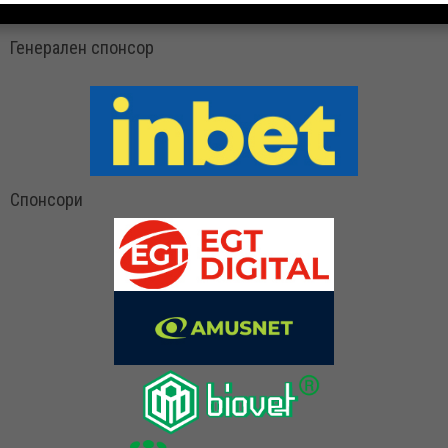
Генерален спонсор
Спонсори