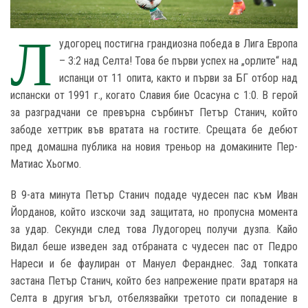
Л
удогорец постигна грандиозна победа в Лига Европа
– 3:2 над Селта! Това бе първи успех на „орлите“ над
испанци от 11 опита, както и първи за БГ отбор над
испански от 1991 г., когато Славия бие Осасуна с 1:0. В герой
за разградчани се превърна сърбинът Петър Станич, който
забоде хеттрик във вратата на гостите. Срещата бе дебют
пред домашна публика на новия треньор на домакините Пер-
Матиас Хьогмо.
В 9-ата минута Петър Станич подаде чудесен пас към Иван
Йорданов, който изскочи зад защитата, но пропусна момента
за удар. Секунди след това Лудогорец получи дузпа. Кайо
Видал беше изведен зад отбраната с чудесен пас от Педро
Нареси и бе фаулиран от Мануел Феранднес. Зад топката
застана Петър Станич, който без напрежение прати вратаря на
Селта в другия ъгъл, отбелязвайки третото си попадение в