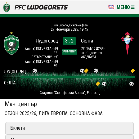
МЕНЮ
НОВИНИ & ГАЛЕРИИ
Лига Европа, Основна фаза
27 Ноември 2025, 19:45
LUDOGORETS TV
Лудогорец
3 : 2
Селта
НА ТЕРЕНА
(дузпа)
ПЕТЪР СТАНИЧ
70´ ПАБЛО ДУРАН
ЗАВЪРШИЛ
11´
90+6´ ДЖОУНС ЕЛ-
ПЕТЪР СТАНИЧ 49´
АБДЕЛАУИ
(дузпа)
ПЕТЪР СТАНИЧ
СТАДИОН & БАЗИ
62´
ЛУДОГОРЕЦ
КЛУБ
СЕЛТА
ЗА ФЕНОВЕ
Стадион "Хювефарма Арена", Разград
Мач център
СЕЗОН 2025/26, ЛИГА ЕВРОПА, ОСНОВНА ФАЗА
Билети