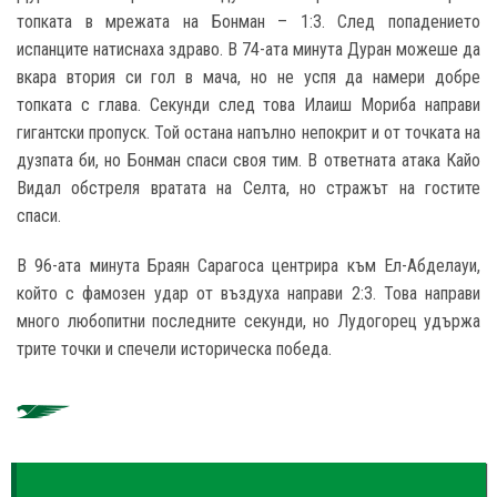
топката в мрежата на Бонман – 1:3. След попадението
испанците натиснаха здраво. В 74-ата минута Дуран можеше да
вкара втория си гол в мача, но не успя да намери добре
топката с глава. Секунди след това Илаиш Мориба направи
гигантски пропуск. Той остана напълно непокрит и от точката на
дузпата би, но Бонман спаси своя тим. В ответната атака Кайо
Видал обстреля вратата на Селта, но стражът на гостите
спаси.
В 96-ата минута Браян Сарагоса центрира към Ел-Абделауи,
който с фамозен удар от въздуха направи 2:3. Това направи
много любопитни последните секунди, но Лудогорец удържа
трите точки и спечели историческа победа.