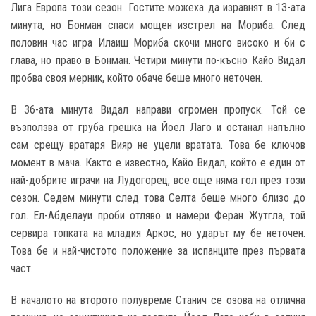
Лига Европа този сезон. Гостите можеха да изравнят в 13-ата
минута, но Бонман спаси мощен изстрел на Мориба. След
половин час игра Илаиш Мориба скочи много високо и би с
глава, но право в Бонман. Четири минути по-късно Кайо Видал
пробва своя мерник, който обаче беше много неточен.
В 36-ата минута Видал направи огромен пропуск. Той се
възползва от груба грешка на Йоел Лаго и останал напълно
сам срещу вратаря Вияр не уцели вратата. Това бе ключов
момент в мача. Както е известно, Кайо Видал, който е един от
най-добрите играчи на Лудогорец, все още няма гол през този
сезон. Седем минути след това Селта беше много близо до
гол. Ел-Абделауи проби отляво и намери Феран Жутгла, той
сервира топката на младия Аркос, но ударът му бе неточен.
Това бе и най-чистото положение за испанците през първата
част.
В началото на второто полувреме Станич се озова на отлична