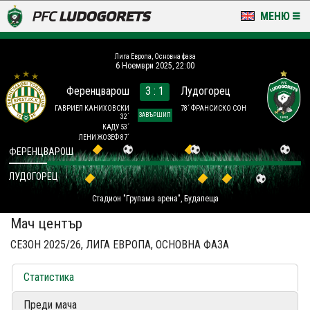
МЕНЮ
НОВИНИ & ГАЛЕРИИ
Лига Европа, Основна фаза
6 Ноември 2025, 22:00
LUDOGORETS TV
Ференцварош
3 : 1
Лудогорец
НА ТЕРЕНА
ГАВРИЕЛ КАНИХОВСКИ
78´ ФРАНСИСКО СОН
ЗАВЪРШИЛ
32´
КАДУ 53´
ЛЕНИ ЖОЗЕФ 87´
СТАДИОН & БАЗИ
ФЕРЕНЦВАРОШ
КЛУБ
ЛУДОГОРЕЦ
Стадион "Групама арена", Будапеща
ЗА ФЕНОВЕ
Мач център
СЕЗОН 2025/26, ЛИГА ЕВРОПА, ОСНОВНА ФАЗА
Статистика
Преди мача