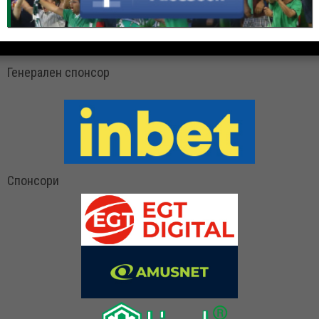
Генерален спонсор
Спонсори