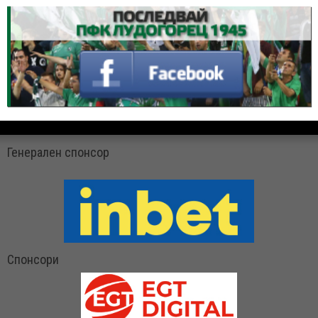
Генерален спонсор
Спонсори