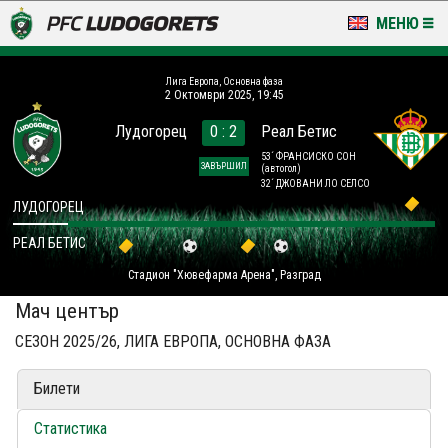
МЕНЮ
НОВИНИ & ГАЛЕРИИ
Лига Европа, Основна фаза
2 Октомври 2025, 19:45
LUDOGORETS TV
Лудогорец
0 : 2
Реал Бетис
НА ТЕРЕНА
53´ ФРАНСИСКО СОН
ЗАВЪРШИЛ
(автогол)
32´ ДЖОВАНИ ЛО СЕЛСО
СТАДИОН & БАЗИ
ЛУДОГОРЕЦ
РЕАЛ БЕТИС
КЛУБ
Стадион "Хювефарма Арена", Разград
ЗА ФЕНОВЕ
Мач център
СЕЗОН 2025/26, ЛИГА ЕВРОПА, ОСНОВНА ФАЗА
Билети
Статистика