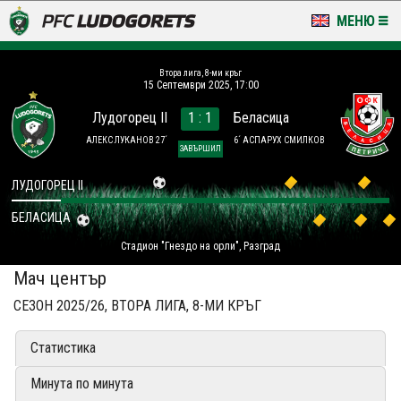
МЕНЮ
НОВИНИ & ГАЛЕРИИ
Втора лига, 8-ми кръг
15 Септември 2025, 17:00
LUDOGORETS TV
Лудогорец II
1 : 1
Беласица
НА ТЕРЕНА
АЛЕКС ЛУКАНОВ 27´
6´ АСПАРУХ СМИЛКОВ
ЗАВЪРШИЛ
СТАДИОН & БАЗИ
ЛУДОГОРЕЦ II
БЕЛАСИЦА
КЛУБ
Стадион "Гнездо на орли", Разград
ЗА ФЕНОВЕ
Мач център
СЕЗОН 2025/26, ВТОРА ЛИГА, 8-МИ КРЪГ
Статистика
Минута по минута