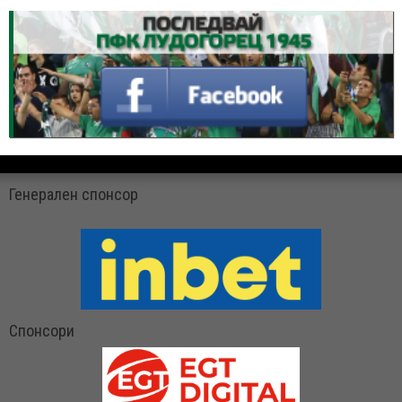
Генерален спонсор
Спонсори