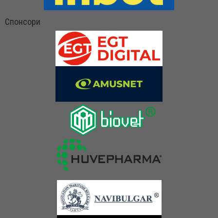
Спонсори