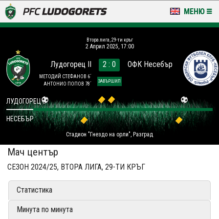
МЕНЮ
НОВИНИ & ГАЛЕРИИ
Втора лига, 29-ти кръг
2 Април 2025, 17:00
LUDOGORETS TV
Лудогорец II
2 : 0
ОФК Несебър
НА ТЕРЕНА
МЕТОДИЙ СТЕФАНОВ 6´
ЗАВЪРШИЛ
АНТОНИО ПОПОВ 78´
СТАДИОН & БАЗИ
ЛУДОГОРЕЦ II
НЕСЕБЪР
КЛУБ
Стадион "Гнездо на орли", Разград
ЗА ФЕНОВЕ
Мач център
СЕЗОН 2024/25, ВТОРА ЛИГА, 29-ТИ КРЪГ
Статистика
Минута по минута