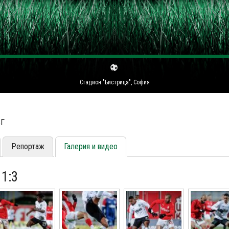
Стадион "Бистрица", София
ЪГ
Репортаж
Галерия и видео
1:3