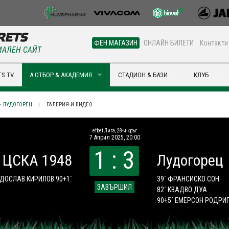
ФЕН МАГАЗИН
ОНЛАЙН БИЛЕТИ
Контакти
АЛЕН САЙТ
S TV
А ОТБОР & АКАДЕМИЯ
СТАДИОН & БАЗИ
КЛУБ
 - ЛУДОГОРЕЦ
ГАЛЕРИЯ И ВИДЕО
efbet Лига, 28-и кръг
7 Април 2025, 20:00
1 : 3
ЦСКА 1948
Лудогорец
ДОСЛАВ КИРИЛОВ 90+1´
39´ ФРАНСИСКО СОН
ЗАВЪРШИЛ
82´ КВАДВО ДУА
90+5´ ЕМЕРСОН РОДРИ