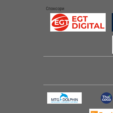
Спонсори