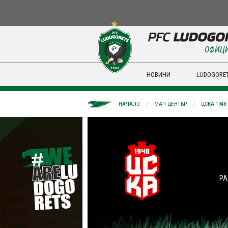
ОФИЦИ
НОВИНИ
LUDOGORET
НАЧАЛО
МАЧ ЦЕНТЪР
ЦСКА 1948
РА