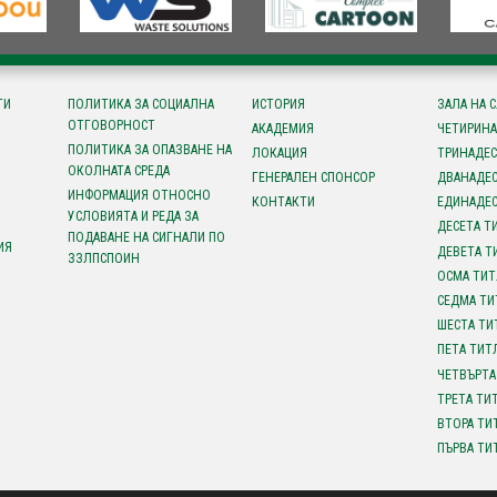
ТИ
ПОЛИТИКА ЗА СОЦИАЛНА
ИСТОРИЯ
ЗАЛА НА 
ОТГОВОРНОСТ
АКАДЕМИЯ
ЧЕТИРИНА
ПОЛИТИКА ЗА ОПАЗВАНЕ НА
ЛОКАЦИЯ
ТРИНАДЕС
ОКОЛНАТА СРЕДА
ГЕНЕРАЛЕН СПОНСОР
ДВАНАДЕС
ИНФОРМАЦИЯ ОТНОСНО
КОНТАКТИ
ЕДИНАДЕС
УСЛОВИЯТА И РЕДА ЗА
ДЕСЕТА Т
ПОДАВАНЕ НА СИГНАЛИ ПО
ИЯ
ДЕВЕТА Т
ЗЗЛПСПОИН
ОСМА ТИТ
СЕДМА ТИ
ШЕСТА ТИ
ПЕТА ТИТ
ЧЕТВЪРТА
ТРЕТА ТИ
ВТОРА ТИ
ПЪРВА ТИ