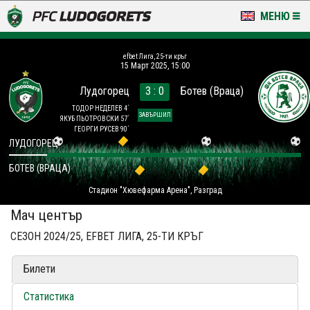
МЕНЮ
НОВИНИ & ГАЛЕРИИ
efbet Лига, 25-ти кръг
15 Март 2025, 15:00
LUDOGORETS TV
Лудогорец
3 : 0
Ботев (Враца)
НА ТЕРЕНА
ТОДОР НЕДЕЛЕВ 4´
ЗАВЪРШИЛ
ЯКУБ ПЬОТРОВСКИ 57´
ГЕОРГИ РУСЕВ 90´
СТАДИОН & БАЗИ
ЛУДОГОРЕЦ
БОТЕВ (ВРАЦА)
КЛУБ
Стадион "Хювефарма Арена", Разград
ЗА ФЕНОВЕ
Мач център
СЕЗОН 2024/25, EFBET ЛИГА, 25-ТИ КРЪГ
Билети
Статистика