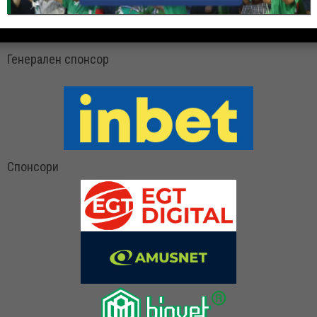
Генерален спонсор
Спонсори