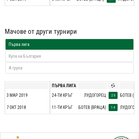
Мачове от други турнири
Първа лига
Купа на България
A група
ПЪРВА ЛИГА
3 МАР 2019
24-ТИ КРЪГ
ЛУДОГОРЕЦ
БОТЕВ (В
2:0
7 ОКТ 2018
11-ТИ КРЪГ
БОТЕВ (ВРАЦА)
ЛУДОГОР
1:4