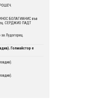
ОРОШЕЧ.
ТИНОС БОЛАГИАНИС във
орец. СЕРДЖИО ПАДТ
 за Лудогорец.
вдив). Голмайстор е
ловдив).
ловдив).