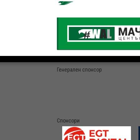
Генерален спонсор
Спонсори