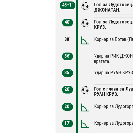
Гол за Лудогорец
45+1´
ДЖОНАТАН.
Гол за Лудогорец
40´
КРУЗ.
38´
Корнер за Ботев (П
36´
Удар на РИК ДЖОНА
вратата.
35´
Удар на РУАН КРУЗ 
Гол с глава за Лу
20´
РУАН КРУЗ.
20´
Корнер за Лудогоре
17´
Корнер за Лудогоре