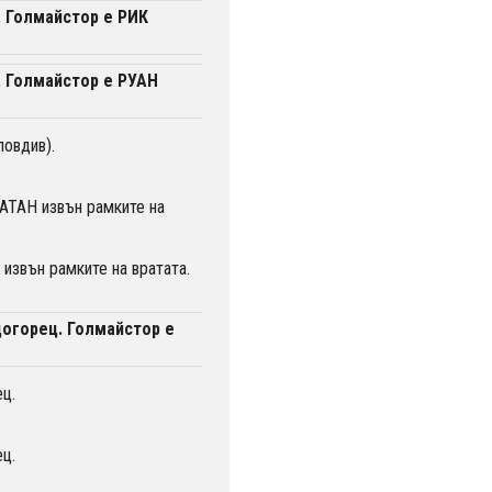
. Голмайстор е РИК
. Голмайстор е РУАН
ловдив).
ТАН извън рамките на
извън рамките на вратата.
догорец. Голмайстор е
ц.
ц.