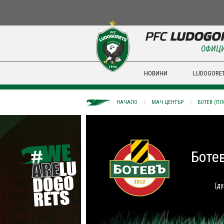
ОФИЦИ
НОВИНИ
LUDOGORET
НАЧАЛО
МАЧ ЦЕНТЪР
БОТЕВ (ПЛ
Боте
(ду