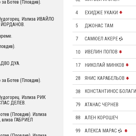
 за Ботев (Пловдив).
4
ЕХИДЖЕ УКАКИ
 Лудогорец. Излиза ИВАЙЛО
Н ЙОРДАНОВ.
5
ДЖОНАС ТАМ
време.
7
САМЮЕЛ АКЕРЕ
ловдив).
10
ИВЕЛИН ПОПОВ
АДВО ДУА.
17
НИКОЛАЙ МИНКОВ
28
ЯНИС КАРАБЕЛЬОВ
 за Ботев (Пловдив).
38
КОНСТАНТИНОС БОЛАГ
Лудогорец. Излиза РИК
СПАС ДЕЛЕВ.
79
АТАНАС ЧЕРНЕВ
Ботев (Пловдив). Излиза
88
АЛЕН КОРОШЕЧ
 влиза ГАБРИЕЛ
99
АЛЕКСА МАРАС
Ботев (Пловдив). Излиза