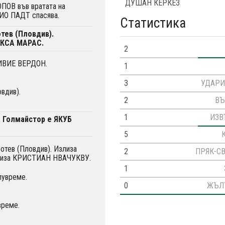
ДУШАН КЕРКЕЗ
ПОВ във вратата на
ИО ПАДТ спасява.
Статистика
отев (Пловдив).
ЕКСА МАРАС.
2
ЛИВИЕ ВЕРДОН.
1
3
УДАРИ
вдив).
2
ВЪ
1
ИЗВ
. Голмайстор е ЯКУБ
5
Ботев (Пловдив). Излиза
2
ПРЯК-С
лиза КРИСТИАН НВАЧУКВУ.
1
лувреме.
0
ЖЪЛ
време.