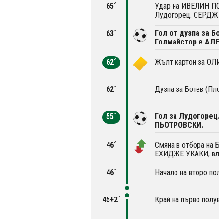
65´
Удар на ИВЕЛИН ПО
Лудогорец. СЕРДЖ
Гол от дузпа за Б
63´
Голмайстор е АЛ
62´
Жълт картон за O
62´
Дузпа за Ботев (Пло
Гол за Лудогорец
55´
ПЬОТРОВСКИ.
46´
Смяна в отбора на 
ЕХИДЖЕ УКАКИ, в
46´
Начало на второ по
45+2´
Край на първо полу