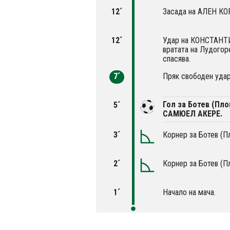
12´
Засада на АЛЕН К
12´
Удар на КОНСТАН
вратата на Лудог
спасява.
7´
Пряк свободен удар
Гол за Ботев (Пло
5´
САМЮЕЛ АКЕРЕ.
3´
Корнер за Ботев (П
2´
Корнер за Ботев (П
1´
Начало на мача.