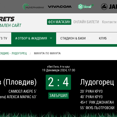
ФЕН МАГАЗИН
ОНЛАЙН БИЛЕТИ
Контакти
АЛЕН САЙТ
S TV
А ОТБОР & АКАДЕМИЯ
СТАДИОН & БАЗИ
КЛУБ
ОВДИВ) - ЛУДОГОРЕЦ
МИНУТА ПО МИНУТА
efbet Лига, 4-ти кръг
19 Декември 2024, 17:00
2 : 4
в (Пловдив)
Лудогорец
САМЮЕЛ АКЕРЕ 5´
20´ РУАН КРУЗ
ЗАВЪРШИЛ
зпа)
АЛЕКСА МАРАС 63´
40´ РУАН КРУЗ
45+1´ РИК ДЖОНАТАН
55´ ЯКУБ ПЬОТРОВСКИ