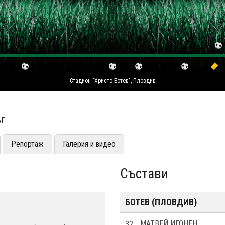
Стадион "Христо Ботев", Пловдив
ЪГ
Репортаж
Галерия и видео
Състави
БОТЕВ (ПЛОВДИВ)
32
МАТВЕЙ ИГОНЕН