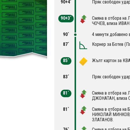
90+4´
Пряк свободен удар
90+3´
Смяна в отбора на
ЧОЧЕВ, влиза ИВА
90´
4 минути добавено 
87´
Корнер за Ботев (П
85´
Жълт картон за КВ
83´
Пряк свободен удар
81´
Смяна в отбора на 
ДЖОНАТАН, влиза 
81´
Смяна в отбора на 
НИКОЛАЙ МИНКОВ,
ЗЛАТАНОВ.
76´
Смяна в отбора на 