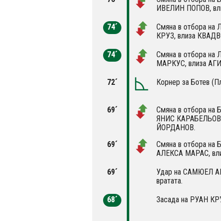
ИВЕЛИН ПОПОВ, вл
74´
Смяна в отбора на 
КРУЗ, влиза КВАДВ
74´
Смяна в отбора на 
МАРКУС, влиза АГ
72´
Корнер за Ботев (П
69´
Смяна в отбора на 
ЯНИС КАРАБЕЛЬОВ,
ЙОРДАНОВ.
69´
Смяна в отбора на 
АЛЕКСА МАРАС, вл
69´
Удар на САМЮЕЛ АК
вратата.
68´
Засада на РУАН КР