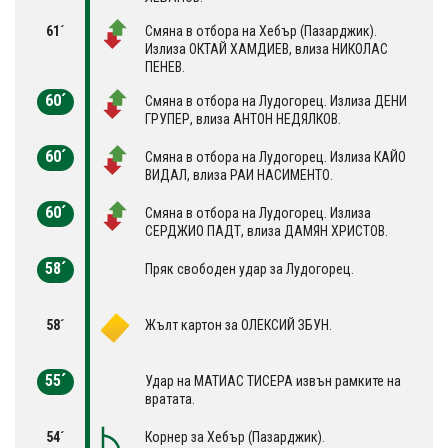
61´
Смяна в отбора на Хебър (Пазарджик).
Излиза ОКТАЙ ХАМДИЕВ, влиза НИКОЛАС
ПЕНЕВ.
60´
Смяна в отбора на Лудогорец. Излиза ДЕНИ
ГРУПЕР, влиза АНТОН НЕДЯЛКОВ.
60´
Смяна в отбора на Лудогорец. Излиза КАЙО
ВИДАЛ, влиза РАИ НАСИМЕНТО.
60´
Смяна в отбора на Лудогорец. Излиза
СЕРДЖИО ПАДТ, влиза ДАМЯН ХРИСТОВ.
58´
Пряк свободен удар за Лудогорец.
58´
Жълт картон за ОЛЕКСИЙ ЗБУН.
55´
Удар на МАТИАС ТИСЕРА извън рамките на
вратата.
54´
Корнер за Хебър (Пазарджик).