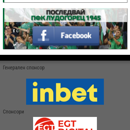
Генерален спонсор
Спонсори