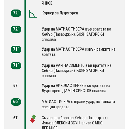
ЯНКОВ.
72´
Корнер за Лудогорец.
72´
Удар на МАТИАС ТИСЕРА във вратата на
Хебър (Пазарджик). БОЯН ЗАГОРСКИ
спасява.
71´
Удар на МАТИАС ТИСЕРА извън рамките на
вратата.
71´
Удар на РАИ НАСИМЕНТО във вратата на
Хебър (Пазарджик). БОЯН ЗАГОРСКИ
спасява.
67´
Удар на НИКОЛАС ПЕНЕВ във вратата на
Лудогорец. ДАМЯН ХРИСТОВ спасява.
66´
МАТИАС ТИСЕРА отправи удар, но топката
срещна гредата.
61´
Смяна в отбора на Хебър (Пазарджик).
Излиза ОЛЕКСИЙ ЗБУН, влиза САШО
ЛЕБАНОВ.