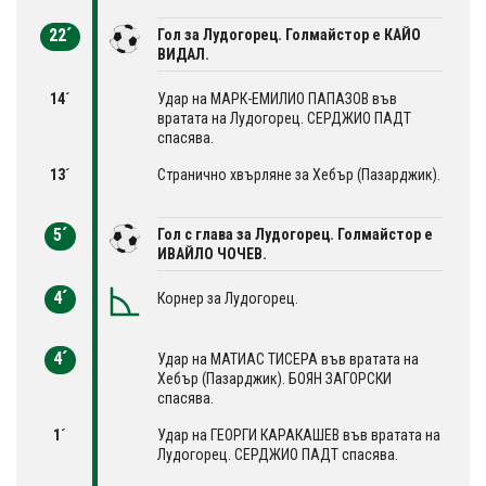
22´
Гол за Лудогорец. Голмайстор е КАЙО
ВИДАЛ.
14´
Удар на МАРК-ЕМИЛИО ПАПАЗОВ във
вратата на Лудогорец. СЕРДЖИО ПАДТ
спасява.
13´
Странично хвърляне за Хебър (Пазарджик).
5´
Гол с глава за Лудогорец. Голмайстор е
ИВАЙЛО ЧОЧЕВ.
4´
Корнер за Лудогорец.
4´
Удар на МАТИАС ТИСЕРА във вратата на
Хебър (Пазарджик). БОЯН ЗАГОРСКИ
спасява.
1´
Удар на ГЕОРГИ КАРАКАШЕВ във вратата на
Лудогорец. СЕРДЖИО ПАДТ спасява.