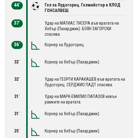
44´
Гол за Лудогорец. Голмайстор е КЛОД
ГОНСАЛВЕШ.
37´
Удар на МАТИАС ТИСЕРА във вратата на
Хебър (Пазарджик). БОЯН ЗАГОРСКИ
спасява.
36´
Корнер за Лудогорец.
32´
Корнер за Хебър (Пазарджик).
32´
Удар на ГЕОРГИ КАРАКАШЕВ във вратата на
Лудогорец. СЕРДЖИО ПАДТ спасява.
31´
Удар на МАРК-ЕМИЛИО ПАПАЗОВ извън
рамките на вратата.
31´
Корнер за Хебър (Пазарджик).
25´
Корнер за Хебър (Пазарджик).