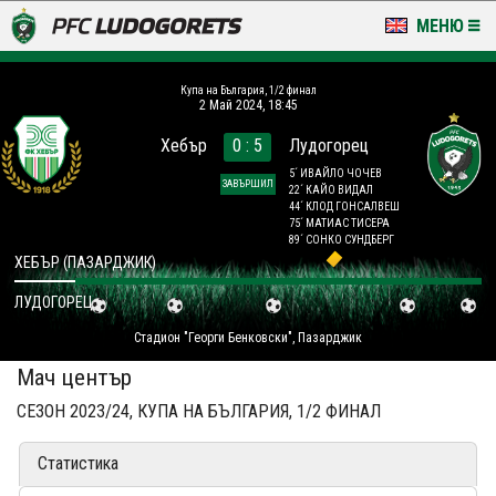
МЕНЮ
НОВИНИ & ГАЛЕРИИ
Купа на България, 1/2 финал
2 Май 2024, 18:45
LUDOGORETS TV
Хебър
0 : 5
Лудогорец
НА ТЕРЕНА
5´ ИВАЙЛО ЧОЧЕВ
ЗАВЪРШИЛ
22´ КАЙО ВИДАЛ
44´ КЛОД ГОНСАЛВЕШ
СТАДИОН & БАЗИ
75´ МАТИАС ТИСЕРА
89´ СОНКО СУНДБЕРГ
ХЕБЪР (ПАЗАРДЖИК)
КЛУБ
ЛУДОГОРЕЦ
ЗА ФЕНОВЕ
Стадион "Георги Бенковски", Пазарджик
Мач център
СЕЗОН 2023/24, КУПА НА БЪЛГАРИЯ, 1/2 ФИНАЛ
Статистика