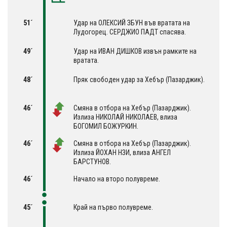
51´
Удар на ОЛЕКСИЙ ЗБУН във вратата на
Лудогорец. СЕРДЖИО ПАДТ спасява.
49´
Удар на ИВАН ДИШКОВ извън рамките на
вратата.
48´
Пряк свободен удар за Хебър (Пазарджик).
46´
Смяна в отбора на Хебър (Пазарджик).
Излиза НИКОЛАЙ НИКОЛАЕВ, влиза
БОГОМИЛ БОЖУРКИН.
46´
Смяна в отбора на Хебър (Пазарджик).
Излиза ЙОХАН НЗИ, влиза АНГЕЛ
БАРСТУНОВ.
46´
Начало на второ полувреме.
45´
Край на първо полувреме.