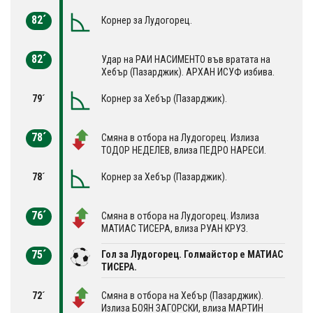
82´
Корнер за Лудогорец.
82´
Удар на РАИ НАСИМЕНТО във вратата на
Хебър (Пазарджик). АРХАН ИСУФ избива.
79´
Корнер за Хебър (Пазарджик).
78´
Смяна в отбора на Лудогорец. Излиза
ТОДОР НЕДЕЛЕВ, влиза ПЕДРО НАРЕСИ.
78´
Корнер за Хебър (Пазарджик).
76´
Смяна в отбора на Лудогорец. Излиза
МАТИАС ТИСЕРА, влиза РУАН КРУЗ.
75´
Гол за Лудогорец. Голмайстор е МАТИАС
ТИСЕРА.
72´
Смяна в отбора на Хебър (Пазарджик).
Излиза БОЯН ЗАГОРСКИ, влиза МАРТИН