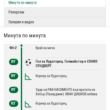
Минута по минута
Репортаж
Галерия и видео
Минута по минута
90+2´
Край на мача.
89´
Гол за Лудогорец. Голмайстор е СОНКО
СУНДБЕРГ.
89´
Корнер за Лудогорец.
89´
Удар на РАИ НАСИМЕНТО във вратата на
Хебър (Пазарджик). ИВАН ДИШКОВ избива.
83´
Корнер за Лудогорец.