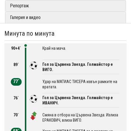
Репортаж
Галерия и видео
Минута по минута
90+4´
Край на мача.
Гол за Цървена Звезда. Голмайстор е
89´
ВИГО.
77´
Удар на МАТИАС ТИСЕРА извън рамките на
вратата.
Гол за Цървена Звезда. Голмайстор е
76´
ИВАНИЧ.
70´
Смяна в отбора на Цървена Звезда. Излиза
ЕРАКОВИЧ, влиза ВИГО.