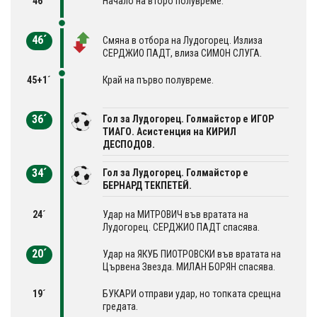
46´
Начало на второ полувреме.
46´
Смяна в отбора на Лудогорец. Излиза
СЕРДЖИО ПАДТ, влиза СИМОН СЛУГА.
45+1´
Край на първо полувреме.
36´
Гол за Лудогорец. Голмайстор е ИГОР
ТИАГО. Асистенция на КИРИЛ
ДЕСПОДОВ.
34´
Гол за Лудогорец. Голмайстор е
БЕРНАРД ТЕКПЕТЕЙ.
24´
Удар на МИТРОВИЧ във вратата на
Лудогорец. СЕРДЖИО ПАДТ спасява.
20´
Удар на ЯКУБ ПИОТРОВСКИ във вратата на
Цървена Звезда. МИЛАН БОРЯН спасява.
19´
БУКАРИ отправи удар, но топката срещна
гредата.