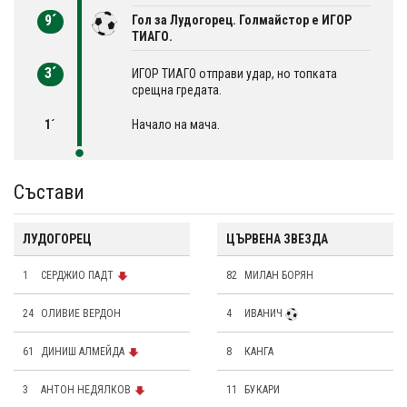
9´
Гол за Лудогорец. Голмайстор е ИГОР
ТИАГО.
3´
ИГОР ТИАГО отправи удар, но топката
срещна гредата.
1´
Начало на мача.
Състави
ЛУДОГОРЕЦ
ЦЪРВЕНА ЗВЕЗДА
1
СЕРДЖИО ПАДТ
82
МИЛАН БОРЯН
24
OЛИВИЕ ВЕРДОН
4
ИВАНИЧ
61
ДИНИШ АЛМЕЙДА
8
КАНГА
3
АНТОН НЕДЯЛКОВ
11
БУКАРИ