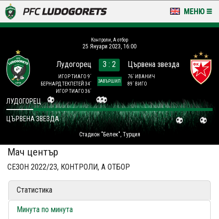
МЕНЮ
НОВИНИ & ГАЛЕРИИ
Контроли, А отбор
25 Януари 2023, 16:00
LUDOGORETS TV
Лудогорец
3 : 2
Цървена звезда
НА ТЕРЕНА
ИГОР ТИАГО 9´
76´ ИВАНИЧ
ЗАВЪРШИЛ
БЕРНАРД ТЕКПЕТЕЙ 34´
89´ ВИГО
ИГОР ТИАГО 36´
СТАДИОН & БАЗИ
ЛУДОГОРЕЦ
ЦЪРВЕНА ЗВЕЗДА
КЛУБ
Стадион "Белек", Турция
ЗА ФЕНОВЕ
Мач център
СЕЗОН 2022/23, КОНТРОЛИ, А ОТБОР
Статистика
Минута по минута