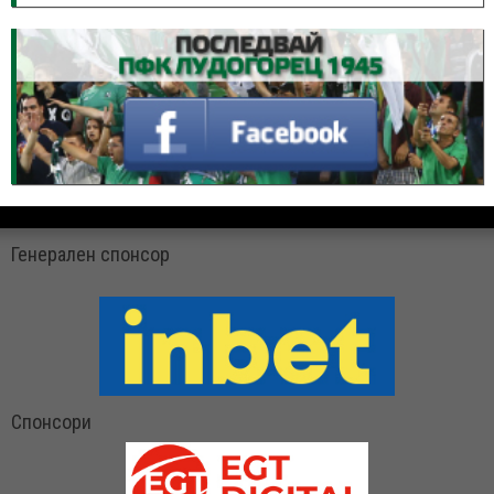
Генерален спонсор
Спонсори