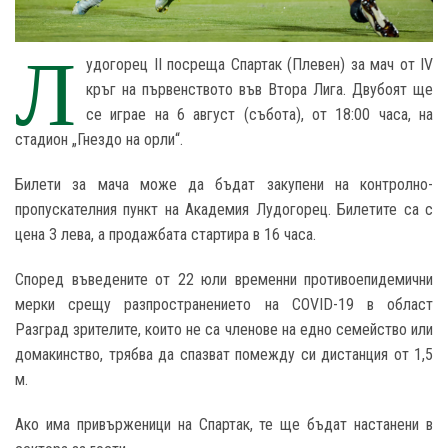
Л
удогорец II посреща Спартак (Плевен) за мач от IV
кръг на първенството във Втора Лига. Двубоят ще
се играе на 6 август (събота), от 18:00 часа, на
стадион „Гнездо на орли“.
Билети за мача може да бъдат закупени на контролно-
пропускателния пункт на Академия Лудогорец. Билетите са с
цена 3 лева, а продажбата стартира в 16 часа.
Според въведените от 22 юли временни противоепидемични
мерки срещу разпространението на COVID-19 в област
Разград зрителите, които не са членове на едно семейство или
домакинство, трябва да спазват помежду си дистанция от 1,5
м.
Ако има привърженици на Спартак, те ще бъдат настанени в