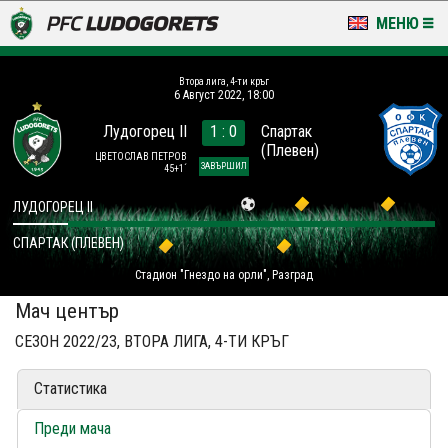
МЕНЮ
НОВИНИ & ГАЛЕРИИ
Втора лига, 4-ти кръг
6 Август 2022, 18:00
LUDOGORETS TV
Лудогорец II
1 : 0
Спартак
(Плевен)
НА ТЕРЕНА
ЦВЕТОСЛАВ ПЕТРОВ
ЗАВЪРШИЛ
45+1´
СТАДИОН & БАЗИ
ЛУДОГОРЕЦ II
СПАРТАК (ПЛЕВЕН)
КЛУБ
Стадион "Гнездо на орли", Разград
ЗА ФЕНОВЕ
Мач център
СЕЗОН 2022/23, ВТОРА ЛИГА, 4-ТИ КРЪГ
Статистика
Преди мача