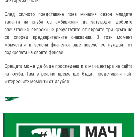
сектора за гости.
След силното представяне през миналия сезон младите
таланти на клуба са амбицирани да затвърдят добрите
впечатления, въпреки че резултатите от първите три кръга не
са според предварителните очаквания. В този момент
момчетата в зелени фланелки още повече се нуждаят от
подкрепата на своите фенове.
Срещата може да бъде проследена и в мач-центъра на сайта
на клуба. Там в реално време ще бъдат представяни най-
интересните моменти от двубоя.