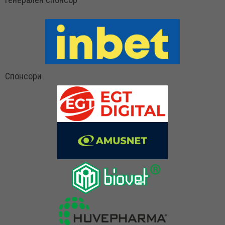
Спонсори