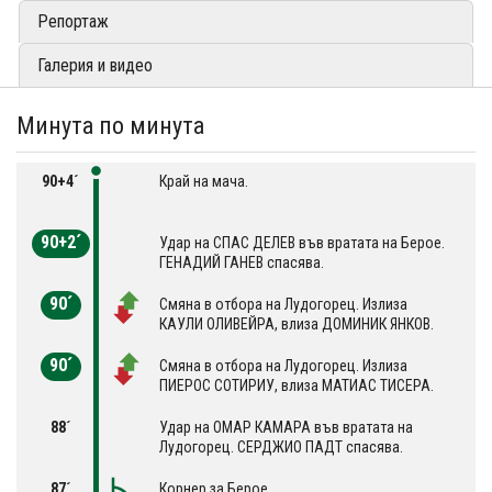
Репортаж
Галерия и видео
Минута по минута
90+4´
Край на мача.
90+2´
Удар на СПАС ДЕЛЕВ във вратата на Берое.
ГЕНАДИЙ ГАНЕВ спасява.
90´
Смяна в отбора на Лудогорец. Излиза
КАУЛИ ОЛИВЕЙРА, влиза ДОМИНИК ЯНКОВ.
90´
Смяна в отбора на Лудогорец. Излиза
ПИЕРОС СОТИРИУ, влиза МАТИАС ТИСЕРА.
88´
Удар на ОМАР КАМАРА във вратата на
Лудогорец. СЕРДЖИО ПАДТ спасява.
87´
Корнер за Берое.