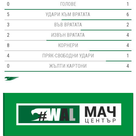
0
ГОЛОВЕ
1
5
УДАРИ КЪМ ВРАТАТА
6
3
ВЪВ ВРАТАТА
2
2
ИЗВЪН ВРАТАТА
4
8
КОРНЕРИ
4
4
ПРЯК-СВОБОДНИ УДАРИ
1
0
ЖЪЛТИ КАРТОНИ
4