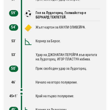
59´
Гол за Лудогорец. Голмайстор е
БЕРНАРД ТЕКПЕТЕЙ.
54´
Жълт картон за КАУЛИ ОЛИВЕЙРА.
53´
Корнер за Берое.
53´
Удар на ДЖОНАТАН ПЕРЕЙРА във вратата
на Лудогорец. ИГОР ПЛАСТУН избива.
50´
Пряк свободен удар за Лудогорец.
46´
Начало на второ полувреме.
45+1´
Край на първо полувреме.
45´
Корнер за Лудогорец.