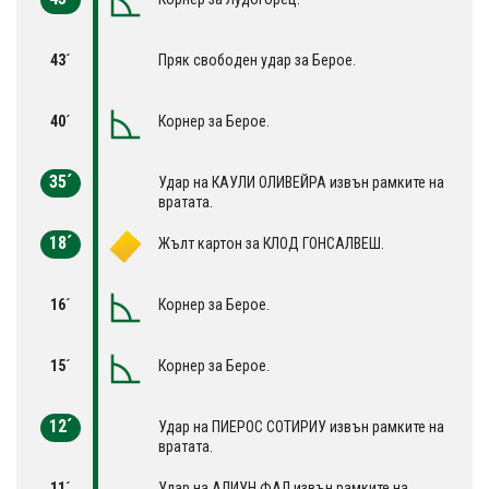
43´
Пряк свободен удар за Берое.
40´
Корнер за Берое.
35´
Удар на КАУЛИ ОЛИВЕЙРА извън рамките на
вратата.
18´
Жълт картон за КЛОД ГОНСАЛВЕШ.
16´
Корнер за Берое.
15´
Корнер за Берое.
12´
Удар на ПИЕРОС СОТИРИУ извън рамките на
вратата.
11´
Удар на АЛИУН ФАЛ извън рамките на