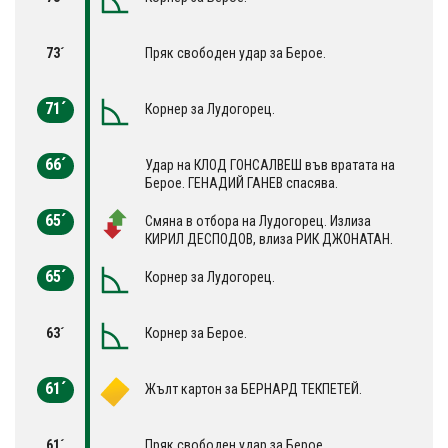
73´
Пряк свободен удар за Берое.
71´
Корнер за Лудогорец.
66´
Удар на КЛОД ГОНСАЛВЕШ във вратата на
Берое. ГЕНАДИЙ ГАНЕВ спасява.
65´
Смяна в отбора на Лудогорец. Излиза
КИРИЛ ДЕСПОДОВ, влиза РИК ДЖОНАТАН.
65´
Корнер за Лудогорец.
63´
Корнер за Берое.
61´
Жълт картон за БЕРНАРД ТЕКПЕТЕЙ.
61´
Пряк свободен удар за Берое.