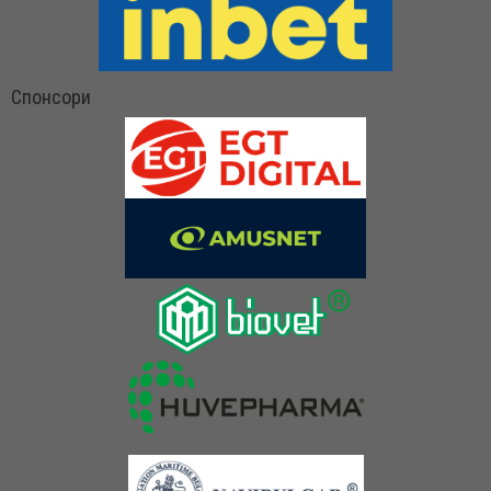
Спонсори