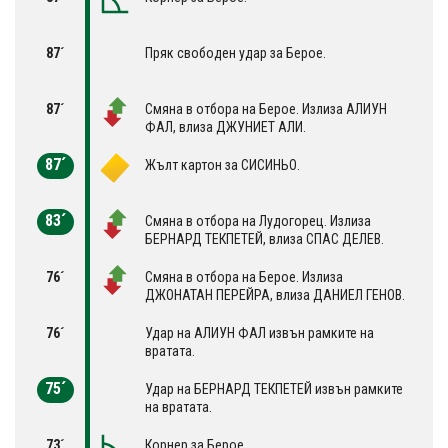
87´
Пряк свободен удар за Берое.
87´
Смяна в отбора на Берое. Излиза АЛИУН
ФАЛ, влиза ДЖУНИЕТ АЛИ.
87´
Жълт картон за СИСИНЬО.
83´
Смяна в отбора на Лудогорец. Излиза
БЕРНАРД ТЕКПЕТЕЙ, влиза СПАС ДЕЛЕВ.
76´
Смяна в отбора на Берое. Излиза
ДЖОНАТАН ПЕРЕЙРА, влиза ДАНИЕЛ ГЕНОВ.
76´
Удар на АЛИУН ФАЛ извън рамките на
вратата.
75´
Удар на БЕРНАРД ТЕКПЕТЕЙ извън рамките
на вратата.
73´
Корнер за Берое.