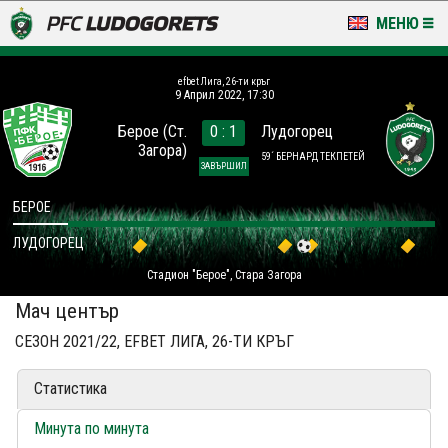
МЕНЮ
НОВИНИ & ГАЛЕРИИ
efbet Лига, 26-ти кръг
9 Април 2022, 17:30
LUDOGORETS TV
Берое (Ст.
0 : 1
Лудогорец
Загора)
НА ТЕРЕНА
59´ БЕРНАРД ТЕКПЕТЕЙ
ЗАВЪРШИЛ
СТАДИОН & БАЗИ
БЕРОЕ
ЛУДОГОРЕЦ
КЛУБ
Стадион "Берое", Стара Загора
ЗА ФЕНОВЕ
Мач център
СЕЗОН 2021/22, EFBET ЛИГА, 26-ТИ КРЪГ
Статистика
Минута по минута