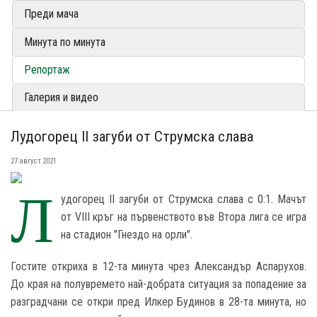
Преди мача
Минута по минута
Репортаж
Галерия и видео
Лудогорец II загуби от Струмска слава
27 август 2021
Л
удогорец II загуби от Струмска слава с 0:1. Мачът
от VIII кръг на първенството във Втора лига се игра
на стадион "Гнездо на орли".
Гостите откриха в 12-та минута чрез Александър Аспарухов.
До края на полувремето най-добрата ситуация за попадение за
разградчани се откри пред Илкер Будинов в 28-та минута, но