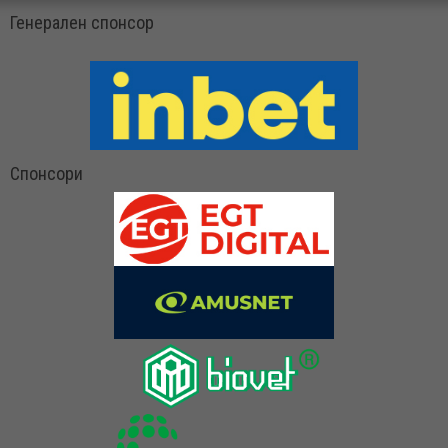
Генерален спонсор
Спонсори