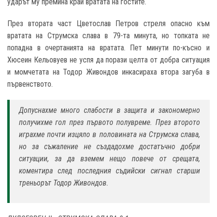
ударът му премина край вратата на гостите.
През втората част Цветослав Петров стреля опасно към
вратата на Струмска слава в 79-та минута, но топката не
попадна в очертанията на вратата. Пет минути по-късно и
Хюсеин Кельовуев не успя да порази целта от добра ситуация
и момчетата на Тодор Живондов инкасираха втора загуба в
първенството.
Допуснахме много слабости в защита и закономерно
получихме гол през първото полувреме. През второто
играхме почти изцяло в половината на Струмска слава,
но за съжаление не създадохме достатъчно добри
ситуации, за да вземем нещо повече от срещата,
коментира след последния съдийски сигнал старши
треньорът Тодор Живондов.