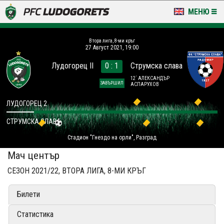
МЕНЮ
НОВИНИ & ГАЛЕРИИ
Втора лига, 8-ми кръг
27 Август 2021, 19:00
LUDOGORETS TV
Лудогорец II
0 : 1
Струмска слава
НА ТЕРЕНА
12´ АЛЕКСАНДЪР
ЗАВЪРШИЛ
АСПАРУХОВ
СТАДИОН & БАЗИ
ЛУДОГОРЕЦ 2
СТРУМСКА СЛАВА
КЛУБ
Стадион "Гнездо на орли", Разград
ЗА ФЕНОВЕ
Мач център
СЕЗОН 2021/22, ВТОРА ЛИГА, 8-МИ КРЪГ
Билети
Статистика