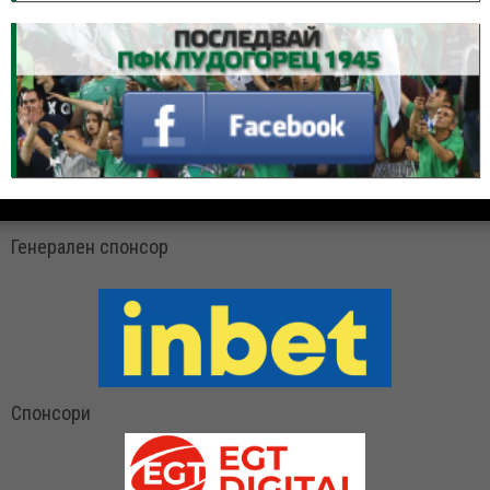
Генерален спонсор
Спонсори