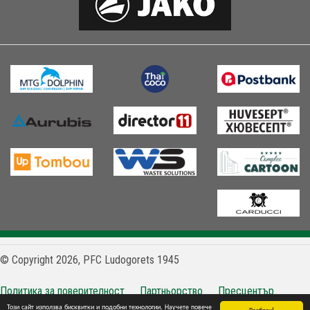
© Copyright 2026, PFC Ludogorets 1945
Политика за поверителност
Партньорство
Пресцентър
Този сайт използва бисквитки и подобни технологии. Научете повече
Контакти
Разбрах!