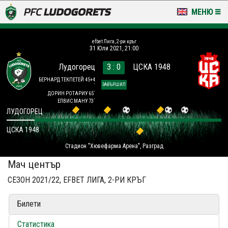
МЕНЮ
НОВИНИ & ГАЛЕРИИ
efbet Лига, 2-ри кръг
31 Юли 2021, 21:00
LUDOGORETS TV
Лудогорец
3 : 0
ЦСКА 1948
НА ТЕРЕНА
БЕРНАРД ТЕКПЕТЕЙ 45+4
ЗАВЪРШИЛ
´
ДОРИН РОТАРИУ 65´
ЕЛВИС МАНУ 73´
СТАДИОН & БАЗИ
ЛУДОГОРЕЦ
КЛУБ
ЦСКА 1948
Стадион "Хювефарма Арена", Разград
ЗА ФЕНОВЕ
Мач център
СЕЗОН 2021/22, EFBET ЛИГА, 2-РИ КРЪГ
Билети
Статистика