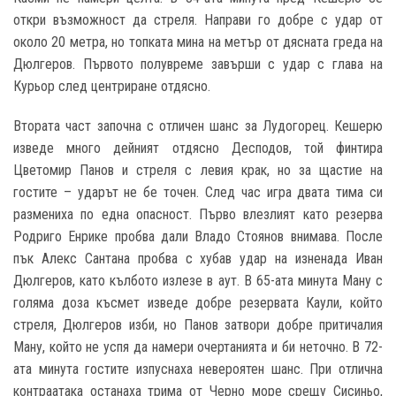
откри възможност да стреля. Направи го добре с удар от
около 20 метра, но топката мина на метър от дясната греда на
Дюлгеров. Първото полувреме завърши с удар с глава на
Курьор след центриране отдясно.
Втората част започна с отличен шанс за Лудогорец. Кешерю
изведе много дейният отдясно Десподов, той финтира
Цветомир Панов и стреля с левия крак, но за щастие на
гостите – ударът не бе точен. След час игра двата тима си
размениха по една опасност. Първо влезлият като резерва
Родриго Енрике пробва дали Владо Стоянов внимава. После
пък Алекс Сантана пробва с хубав удар на изненада Иван
Дюлгеров, като кълбото излезе в аут. В 65-ата минута Ману с
голяма доза късмет изведе добре резервата Каули, който
стреля, Дюлгеров изби, но Панов затвори добре притичалия
Ману, който не успя да намери очертанията и би неточно. В 72-
ата минута гостите изпуснаха невероятен шанс. При отлична
контраатака останаха трима от Черно море срещу Сисиньо,