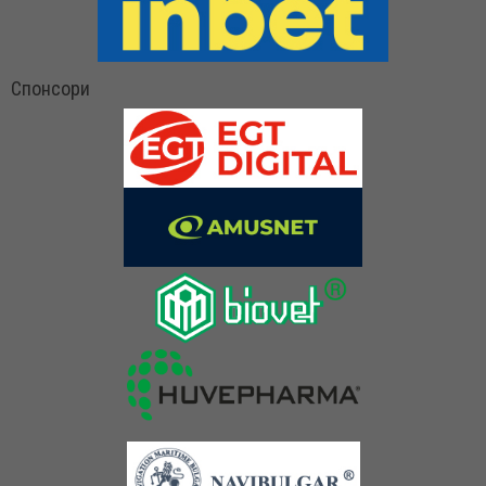
Спонсори