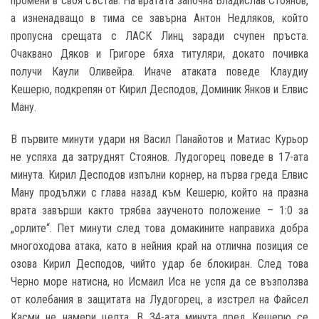
промени в своя състав. На вратата започна Владислав Стоянов,
а изненадващо в тима се завърна Антон Недляков, който
пропусна срещата с ЛАСК Линц заради счупен пръста.
Очаквано Дяков и Григоре бяха титуляри, докато почивка
получи Каули Оливейра. Иначе атаката поведе Клаудиу
Кешерю, подкрепян от Кирил Десподов, Доминик Янков и Елвис
Ману.
В първите минути удари ня Васил Панайотов и Матиас Курьор
не успяха да затруднят Стоянов. Лудогорец поведе в 17-ата
минута. Кирил Десподов изпълни корнер, на първа греда Елвис
Ману продължи с глава назад към Кешерю, който на празна
врата завърши както трябва заученото положение – 1:0 за
„орлите“. Пет минути след това домакините направиха добра
многоходова атака, като в нейния край на отлична позиция се
озова Кирил Десподов, чийто удар бе блокиран. След това
Черно море натисна, но Исмаил Иса не успя да се възползва
от колебания в защитата на Лудогорец, а изстрел на Файсел
Касми не намери целта. В 34-ата минута пред Кешерю се