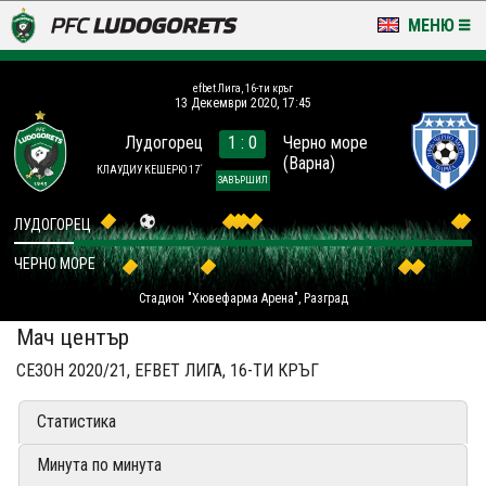
МЕНЮ
НОВИНИ & ГАЛЕРИИ
efbet Лига, 16-ти кръг
13 Декември 2020, 17:45
LUDOGORETS TV
Лудогорец
1 : 0
Черно море
(Варна)
НА ТЕРЕНА
КЛАУДИУ КЕШЕРЮ 17´
ЗАВЪРШИЛ
СТАДИОН & БАЗИ
ЛУДОГОРЕЦ
ЧЕРНО МОРЕ
КЛУБ
Стадион "Хювефарма Арена", Разград
ЗА ФЕНОВЕ
Мач център
СЕЗОН 2020/21, EFBET ЛИГА, 16-ТИ КРЪГ
Статистика
Минута по минута