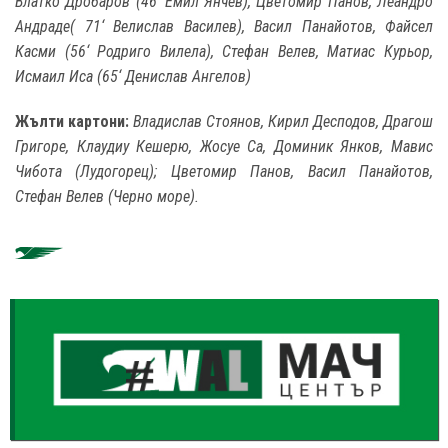
Влатко Дробаров (46‘ Емил Янчев), Цветомир Панов, Леандро
Андраде( 71‘ Велислав Василев), Васил Панайотов, Файсел
Касми (56‘ Родриго Вилела), Стефан Велев, Матиас Курьор,
Исмаил Иса (65‘ Денислав Ангелов)
Жълти картони:
Владислав Стоянов, Кирил Десподов, Драгош
Григоре, Клаудиу Кешерю, Жосуе Са, Доминик Янков, Мавис
Чибота (Лудогорец); Цветомир Панов, Васил Панайотов,
Стефан Велев (Черно море).