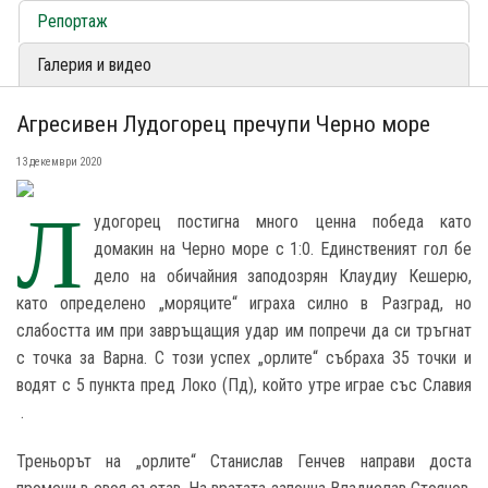
Репортаж
Галерия и видео
Агресивен Лудогорец пречупи Черно море
13 декември 2020
Л
удогорец постигна много ценна победа като
домакин на Черно море с 1:0. Единственият гол бе
дело на обичайния заподозрян Клаудиу Кешерю,
като определено „моряците“ играха силно в Разград, но
слабостта им при завръщащия удар им попречи да си тръгнат
с точка за Варна. С този успех „орлите“ събраха 35 точки и
водят с 5 пункта пред Локо (Пд), който утре играе със Славия
.
Треньорът на „орлите“ Станислав Генчев направи доста