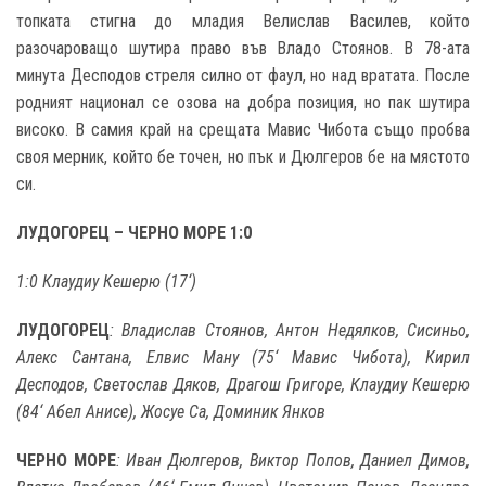
топката стигна до младия Велислав Василев, който
разочароващо шутира право във Владо Стоянов. В 78-ата
минута Десподов стреля силно от фаул, но над вратата. После
родният национал се озова на добра позиция, но пак шутира
високо. В самия край на срещата Мавис Чибота също пробва
своя мерник, който бе точен, но пък и Дюлгеров бе на мястото
си.
ЛУДОГОРЕЦ – ЧЕРНО МОРЕ 1:0
1:0 Клаудиу Кешерю (17‘)
ЛУДОГОРЕЦ
: Владислав Стоянов, Антон Недялков, Сисиньо,
Алекс Сантана, Елвис Ману (75‘ Мавис Чибота), Кирил
Десподов, Светослав Дяков, Драгош Григоре, Клаудиу Кешерю
(84‘ Абел Анисе), Жосуе Са, Доминик Янков
ЧЕРНО МОРЕ
: Иван Дюлгеров, Виктор Попов, Даниел Димов,