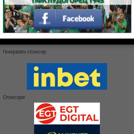
Генерален спонсор
Спонсори