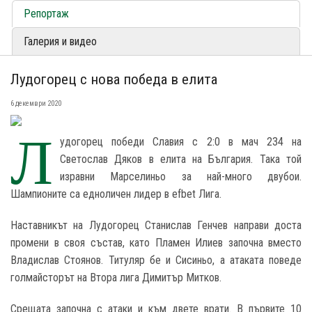
Репортаж
Галерия и видео
Лудогорец с нова победа в елита
6 декември 2020
Л
удогорец победи Славия с 2:0 в мач 234 на
Светослав Дяков в елита на България. Така той
изравни Марселиньо за най-много двубои.
Шампионите са едноличен лидер в efbet Лига.
Наставникът на Лудогорец Станислав Генчев направи доста
промени в своя състав, като Пламен Илиев започна вместо
Владислав Стоянов. Титуляр бе и Сисиньо, а атаката поведе
голмайсторът на Втора лига Димитър Митков.
Срещата започна с атаки и към двете врати. В първите 10