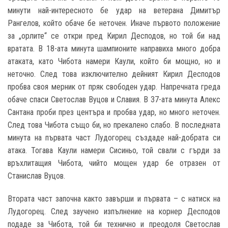
минути най-интересното бе удар на ветерана Димитър
Рангелов, който обаче бе неточен. Иначе първото положение
за „орлите“ се откри пред Кирил Десподов, но той би над
вратата. В 18-ата минута шампионите направиха много добра
атаката, като Чибота намери Каули, който би мощно, но и
неточно. След това изключително дейният Кирил Десподов
пробва своя мерник от пряк свободен удар. Напречната греда
обаче спаси Светослав Вуцов и Славия. В 37-ата минута Алекс
Сантана проби през центъра и пробва удар, но много неточен.
След това Чибота също би, но прекалено слабо. В последната
минута на първата част Лудогорец създаде най-добрата си
атака. Тогава Каули намери Сисиньо, той свали с гърди за
връхлитащия Чибота, чийто мощен удар бе отразен от
Станислав Вуцов.
Втората част започна както завърши и първата – с натиск на
Лудогорец. След заучено изпълнение на корнер Десподов
подаде за Чибота, той би технично и преодоля Светослав