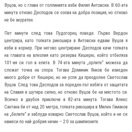
Вуцов, но с глава от голлинията изби Филип Антовски. В 60-ата
минута отново Десподов се озова на добра позиция, но отново
не бе акуратен.
Пет минути след това Лудогорец поведе. Първо Вердон
центрира, като топката рикошира в Антовски едвам Вуцов я
изби в корнер. При негово центриране Десподов качи топката
на главата на влезлия като резерва Кешерю, който отбеляза
101-ия си гол в елита. В 74-ата минута „орлите“ можеха да
сложат точка на спора. Тогава Доминик Янков бе изведен
много добре от Кешерю, но не успя да преодолее Светослав
Вуцов. След това Десподов за пореден път избяга от защитата
на Славия и шутира силно, но отново Вуцов бе на мястото си.
Всичко в двубоя приключи в 82-ата минута. Тогава Алекс
Сантана би от над 20 метра, топката рикошира в Милен Гамаков
на „белите“ и заблуди коварно Светослав Вуцов, който и не се
намеси по най-добрия начин – 2:0 за шампионите.