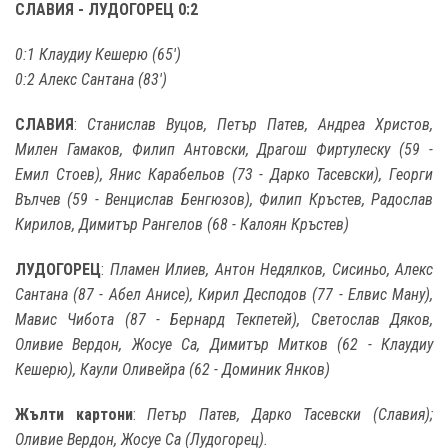
СЛАВИЯ - ЛУДОГОРЕЦ 0:2
0:1 Клаудиу Кешерю (65')
0:2 Алекс Сантана (83')
СЛАВИЯ
:
Станислав Вуцов, Петър Патев, Андреа Христов,
Милен Гамаков, Филип Антовски, Драгош Фиртулеску (59 -
Емил Стоев), Янис Карабельов (73 - Дарко Тасевски), Георги
Вълчев (59 - Венцислав Бенгюзов), Филип Кръстев, Радослав
Кирилов, Димитър Рангелов (68 - Калоян Кръстев)
ЛУДОГОРЕЦ
:
Пламен Илиев, Антон Недялков, Сисиньо, Алекс
Сантана (87 - Абел Анисе), Кирил Десподов (77 - Елвис Ману),
Мавис Чибота (87 - Бернард Текпетей), Светослав Дяков,
Оливие Вердон, Жосуе Са, Димитър Митков (62 - Клаудиу
Кешерю), Каули Оливейра (62 - Доминик Янков)
Жълти картони
:
Петър Патев, Дарко Тасевски (Славия);
Оливие Вердон, Жосуе Са (Лудогорец).