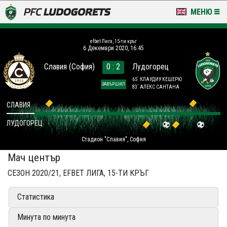
МЕНЮ
НОВИНИ & ГАЛЕРИИ
efbet Лига, 15-ти кръг
6 Декември 2020, 16:45
LUDOGORETS TV
Славия (София)
0 : 2
Лудогорец
НА ТЕРЕНА
65´ КЛАУДИУ КЕШЕРЮ
ЗАВЪРШИЛ
83´ АЛЕКС САНТАНА
СТАДИОН & БАЗИ
СЛАВИЯ
ЛУДОГОРЕЦ
КЛУБ
Стадион "Славия", София
ЗА ФЕНОВЕ
Мач център
СЕЗОН 2020/21, EFBET ЛИГА, 15-ТИ КРЪГ
Статистика
Минута по минута