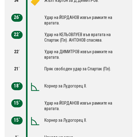
34´
Жълт картон за Д.ДИМИТРОВ.
26´
Удар на ЙОРДАНОВ извън рамките на
вратата.
22´
Удар на КЕЛЬОВЛУЕВ във вратата на
Спартак (Пл). АНТОНОВ спасява.
22´
Удар на ДИМИТРОВ извън рамките на
вратата.
21´
Пряк свободен удар за Спартак (Пл).
18´
Корнер за Лудогорец II.
15´
Удар на ЙОРДАНОВ извън рамките на
вратата.
15´
Корнер за Лудогорец II.