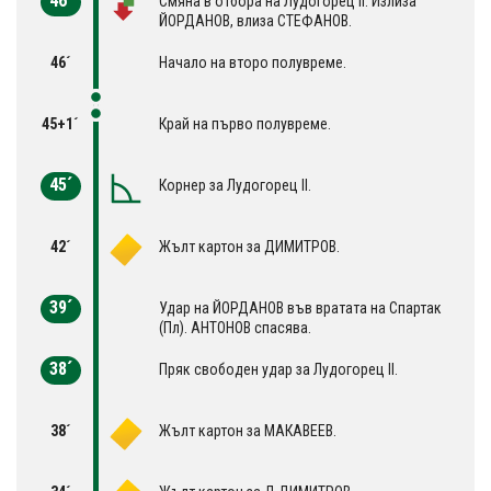
46´
Смяна в отбора на Лудогорец II. Излиза
ЙОРДАНОВ, влиза СТЕФАНОВ.
46´
Начало на второ полувреме.
45+1´
Край на първо полувреме.
45´
Корнер за Лудогорец II.
42´
Жълт картон за ДИМИТРОВ.
39´
Удар на ЙОРДАНОВ във вратата на Спартак
(Пл). АНТОНОВ спасява.
38´
Пряк свободен удар за Лудогорец II.
38´
Жълт картон за МАКАВЕЕВ.