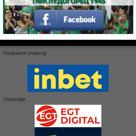
Генерален спонсор
Спонсори