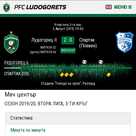
МЕНЮ
НОВИНИ & ГАЛЕРИИ
Втора лига, 3-ти кръг
5 Август 2019, 19:30
LUDOGORETS TV
Лудогорец II
2 : 0
Спартак
(Плевен)
НА ТЕРЕНА
МИТКОВ 52´
ЗАВЪРШИЛ
(дузпа)
МИТКОВ 66´
СТАДИОН & БАЗИ
ЛУДОГОРЕЦ II
СПАРТАК (ПЛ)
КЛУБ
Стадион "Гнездо на орли", Разград
ЗА ФЕНОВЕ
Мач център
СЕЗОН 2019/20, ВТОРА ЛИГА, 3-ТИ КРЪГ
Статистика
Минута по минута