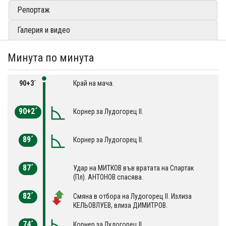
Репортаж
Галерия и видео
Минута по минута
90+3´
Край на мача.
90+2´
Корнер за Лудогорец II.
89´
Корнер за Лудогорец II.
87´
Удар на МИТКОВ във вратата на Спартак
(Пл). АНТОНОВ спасява.
82´
Смяна в отбора на Лудогорец II. Излиза
КЕЛЬОВЛУЕВ, влиза ДИМИТРОВ.
74´
Корнер за Лудогорец II.