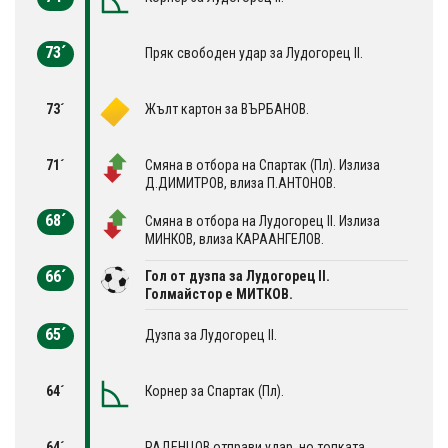
73´
Пряк свободен удар за Лудогорец II.
73´
Жълт картон за ВЪРБАНОВ.
71´
Смяна в отбора на Спартак (Пл). Излиза
Д.ДИМИТРОВ, влиза П.АНТОНОВ.
68´
Смяна в отбора на Лудогорец II. Излиза
МИНКОВ, влиза КАРААНГЕЛОВ.
66´
Гол от дузпа за Лудогорец II.
Голмайстор е МИТКОВ.
65´
Дузпа за Лудогорец II.
64´
Корнер за Спартак (Пл).
64´
РАДЕНЦОВ отправи удар, но топката