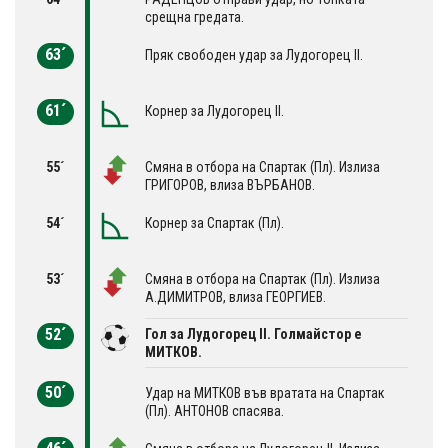
срещна гредата.
63´
Пряк свободен удар за Лудогорец II.
61´
Корнер за Лудогорец II.
55´
Смяна в отбора на Спартак (Пл). Излиза
ГРИГОРОВ, влиза ВЪРБАНОВ.
54´
Корнер за Спартак (Пл).
53´
Смяна в отбора на Спартак (Пл). Излиза
A.ДИМИТРОВ, влиза ГЕОРГИЕВ.
52´
Гол за Лудогорец II. Голмайстор е
МИТКОВ.
50´
Удар на МИТКОВ във вратата на Спартак
(Пл). АНТОНОВ спасява.