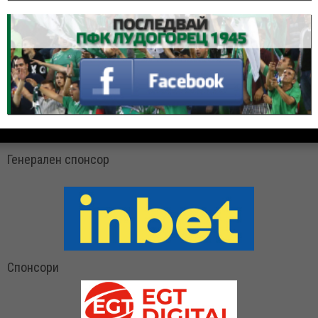
Генерален спонсор
Спонсори