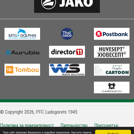
© Copyright 2026, PFC Ludogorets 1945
Политика за поверителност
Партньорство
Пресцентър
Този сайт използва бисквитки и подобни технологии. Научете повече
Контакти
Разбрах!