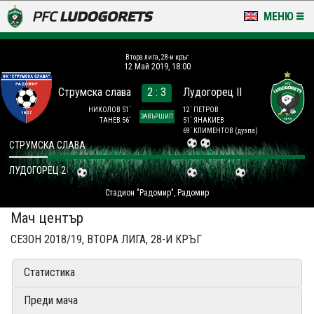
МЕНЮ
НОВИНИ & ГАЛЕРИИ
Втора лига, 28-и кръг
12 Май 2019, 18:00
LUDOGORETS TV
Струмска слава
2 : 3
Лудогорец II
НА ТЕРЕНА
НИКОЛОВ 51´
12´ ПЕТРОВ
ЗАВЪРШИЛ
ТАНЕВ 56´
51´ ЯНАКИЕВ
69´ КЛИМЕНТОВ
(дузпа)
СТАДИОН & БАЗИ
СТРУМСКА СЛАВА
ЛУДОГОРЕЦ 2
КЛУБ
Стадион "Радомир", Радомир
ЗА ФЕНОВЕ
Мач център
СЕЗОН 2018/19, ВТОРА ЛИГА, 28-И КРЪГ
Статистика
Преди мача