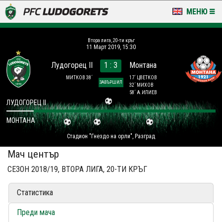
МЕНЮ
НОВИНИ & ГАЛЕРИИ
Втора лига, 20-ти кръг
11 Март 2019, 15:30
LUDOGORETS TV
Лудогорец II
1 : 3
Монтана
НА ТЕРЕНА
МИТКОВ 38´
17´ ЦВЕТКОВ
ЗАВЪРШИЛ
32´ МИХОВ
58´ А.ИЛИЕВ
СТАДИОН & БАЗИ
ЛУДОГОРЕЦ II
МОНТАНА
КЛУБ
Стадион "Гнездо на орли", Разград
ЗА ФЕНОВЕ
Мач център
СЕЗОН 2018/19, ВТОРА ЛИГА, 20-ТИ КРЪГ
Статистика
Преди мача