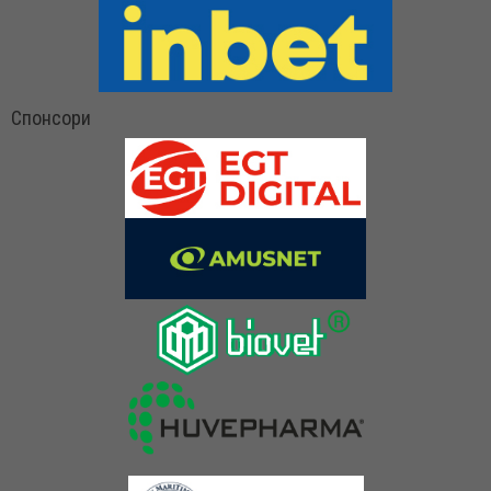
Спонсори