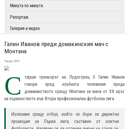
Минута по минута
Репортаж
Галерия и видео
Галин Иванов преди домакинския мач с
Монтана
9 март 2019
С
тарши треньорът на Лудогорец II Галин Иванов
говори пред клубната телевизия преди
домакинството срещу Монтана за мача от XX кръг
на първенството във Втора професионална футболна лига.
Излизаме срещу отбор, който се бори за директна
промоция за Първа лига, съставен от опитни
футболисти. Надявам се да останем верни на стила си,