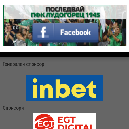
Генерален спонсор
Спонсори