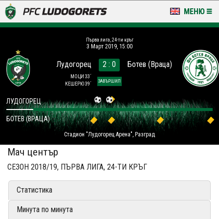
МЕНЮ
НОВИНИ & ГАЛЕРИИ
Първа лига, 24-ти кръг
3 Март 2019, 15:00
LUDOGORETS TV
Лудогорец
2 : 0
Ботев (Враца)
НА ТЕРЕНА
МОЦИ 33´
ЗАВЪРШИЛ
КЕШЕРЮ 39´
СТАДИОН & БАЗИ
ЛУДОГОРЕЦ
БОТЕВ (ВРАЦА)
КЛУБ
Стадион "Лудогорец Арена", Разград
ЗА ФЕНОВЕ
Мач център
СЕЗОН 2018/19, ПЪРВА ЛИГА, 24-ТИ КРЪГ
Статистика
Минута по минута