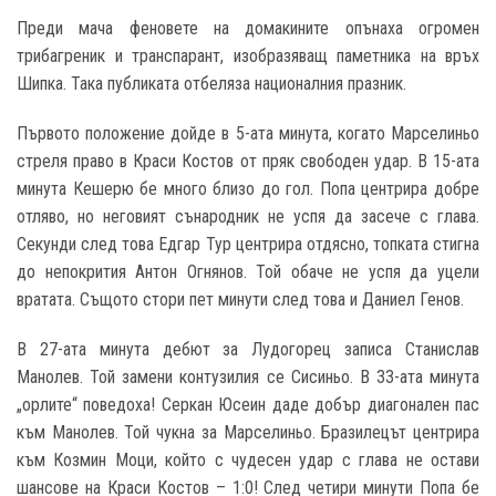
Преди мача феновете на домакините опънаха огромен
трибагреник и транспарант, изобразяващ паметника на връх
Шипка. Така публиката отбеляза националния празник.
Първото положение дойде в 5-ата минута, когато Марселиньо
стреля право в Краси Костов от пряк свободен удар. В 15-ата
минута Кешерю бе много близо до гол. Попа центрира добре
отляво, но неговият сънародник не успя да засече с глава.
Секунди след това Едгар Тур центрира отдясно, топката стигна
до непокрития Антон Огнянов. Той обаче не успя да уцели
вратата. Същото стори пет минути след това и Даниел Генов.
В 27-ата минута дебют за Лудогорец записа Станислав
Манолев. Той замени контузилия се Сисиньо. В 33-ата минута
„орлите“ поведоха! Серкан Юсеин даде добър диагонален пас
към Манолев. Той чукна за Марселиньо. Бразилецът центрира
към Козмин Моци, който с чудесен удар с глава не остави
шансове на Краси Костов – 1:0! След четири минути Попа бе