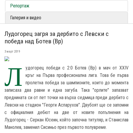
Репортаж
Галерия и видео
Лудогорец загря за дербито с Левски с
победа над Ботев (Вр)
3 март 2019
Л
удогорец победи с 2:0 Ботев (Вр) в мач от XXIV
кръг на Първа професионална лига. Това бе първа
пролетна победа за шампионите, които до момента
записаха два равни и една загуба. Така "орлите" запазват
преднината си от пет точки на върха седмица преди дербито с
Левски на стадион "Георги Аспарухов". Двубоят ще се запомни
с официалния дебют на две от новите попълнения на
Лудогорец - Серкан Юсеин, който започна титуляр, и Станислав
Манолев, заменил Сисиньо през първото полувреме.