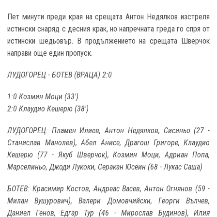
Пет минути преди края на срещата Антон Недялков изстреля
истински снаряд с десния крак, но напречната греда го спря от
истински шедьовър. В продължението на срещата Шверчок
направи още един пропуск.
ЛУДОГОРЕЦ - БОТЕВ (ВРАЦА) 2:0
1:0 Козмин Моци (33')
2:0 Клаудио Кешерю (38')
ЛУДОГОРЕЦ: Пламен Илиев, Антон Недялков, Сисиньо (27 -
Станислав Манолев), Абел Анисе, Драгош Григоре, Клаудио
Кешерю (77 - Якуб Шверчок), Козмин Моци, Адриан Попа,
Марселиньо, Джоди Лукоки, Серакан Юсеин (68 - Лукас Саша)
БОТЕВ: Красимир Костов, Андреас Васев, Антон Огнянов (59 -
Милан Вушурович), Валери Домовчийски, Георги Вълчев,
Даниел Генов, Едгар Тур (46 - Мирослав Будинов), Илия