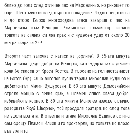
близо до гола след отличен пас на Марселиньо, но рикошет го
спря. Шест минути след първото попадение, Лудогорец стигна
и до второ. Бърза многоходова атака завърши с пас на
Марселиньо към Кешерю. Румънският голмайстор нагласи
топката на силния си ляв крак и с чудесен удар от около 20
метра вкара за 2:0!
Втората част започна с натиск на „орлите“. В 55-ата минута
Марселиньо даде добре на Кешерю, като ударът му с десния
крак бе спасен от Краси Костов. В търсене на гол наставникът
на Ботев (Вр) Сашо Ангелов пусна тарана Мирослав Будинов и
дебютантът Милан Вушурович. В 63-ата минута Домовчийски
стреля мощно с левия крак, а Пламен Илиев спаси добре,
избивайки в корнер. В 80-ата минута Манолев изведе отлично
резервата Якуб Шверчок, той преодоля вратаря, но след това
не уцели вратата. В ответната атака Мирослав Будинов остана
сам срещу Пламен Илиев и го прехвърли, но топката не влезе
във вратата.