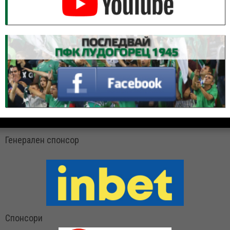
Генерален спонсор
Спонсори