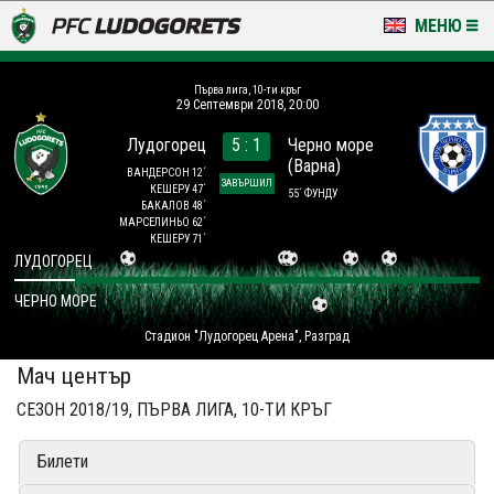
МЕНЮ
НОВИНИ & ГАЛЕРИИ
Първа лига, 10-ти кръг
29 Септември 2018, 20:00
LUDOGORETS TV
Лудогорец
5 : 1
Черно море
(Варна)
НА ТЕРЕНА
ВАНДЕРСОН 12´
ЗАВЪРШИЛ
КЕШЕРУ 47´
55´ ФУНДУ
БАКАЛОВ 48´
СТАДИОН & БАЗИ
МАРСЕЛИНЬО 62´
КЕШЕРУ 71´
ЛУДОГОРЕЦ
КЛУБ
ЧЕРНО МОРЕ
ЗА ФЕНОВЕ
Стадион "Лудогорец Арена", Разград
Мач център
СЕЗОН 2018/19, ПЪРВА ЛИГА, 10-ТИ КРЪГ
Билети