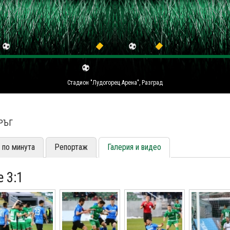
Стадион "Лудогорец Арена", Разград
КРЪГ
 по минута
Репортаж
Галерия и видео
 3:1