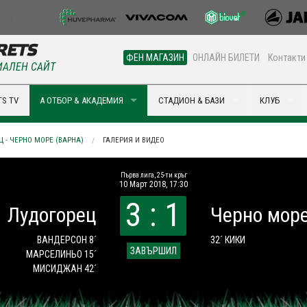
ФЕН МАГАЗИН
ОНЛАЙН БИЛЕТИ
Контакти
АЛЕН САЙТ
S TV
А ОТБОР & АКАДЕМИЯ
СТАДИОН & БАЗИ
КЛУБ
 - ЧЕРНО МОРЕ (ВАРНА)
ГАЛЕРИЯ И ВИДЕО
Първа лига, 25-ти кръг
10 Март 2018, 17:30
3 : 1
Лудогорец
Черно море
ВАНДЕРСОН 8´
32´ КИКИ
ЗАВЪРШИЛ
МАРСЕЛИНЬО 15´
МИСИДЖАН 42´