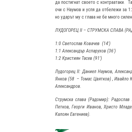
да постигнат своето с контраатаки. Т
очи с Наумов и успя да отбележи за 1:
но ударът му с глава не бе много силе
ЛУДОГОРЕЦ II – СТРУМСКА СЛАВА (РА
1:0 Светослав Ковачев (14
'
)
1:1 Александър Аспарухов (36')
1:2 Кристиян Тасев (91')
Лудогорец II: Даниел Наумов, Алексан
Янков (58 – Томас Цвятков) , Ивайло 
Александров.
Струмска слава (Радомир): Радослав
Петков, Георги Иванов, Христо Младе
Калоян Евгениев).