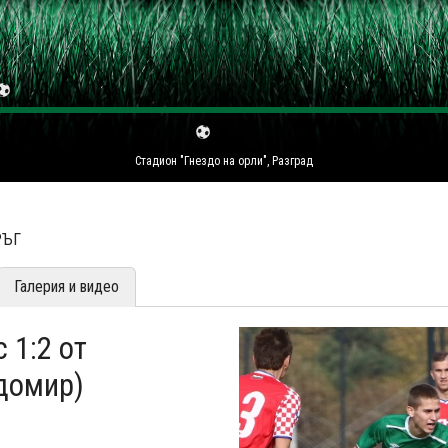
Стадион "Гнездо на орли", Разград
РЪГ
Галерия и видео
 1:2 от
домир)