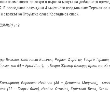
акава възможност се откри в първата минута на добавеното време,
2. В последните секунди на 4 минутното продължение Терзиев се и
н и стражът на Струмска слава Костадинов спаси.
ДОМИР) 1: 2
дър Василев, Светослав Ковачев, Рафаел Форстър, Георги Терзиев
Климентов 64 – Ерол Дост), , Педро Жуниор Кишада, Кристиян Ки
 Костадинов, Борислав Николов (86 – Денислав Мицаков), Анг
нов (22 – Георги Янев), Ивайло Стоянов, Кристиан Тасев, Стоян 