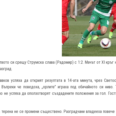
твото си срещу Струмска слава (Радомир) с 1:2. Мачът от XI кръг 
азград.
авков успяха да открият резултата в 14-ата минута, чрез Светос
 Въпреки че поведоха, „орлите” играха под обичайното си ниво.
но не успяха да оползотворят създадените положения за гол. Гости
 терена не се промени съществено. Разградчани владееха повече 