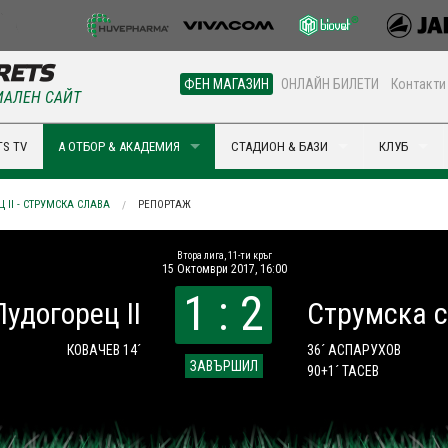
ФЕН МАГАЗИН
ОНЛАЙН БИЛЕТИ
Контакти
АЛЕН САЙТ
S TV
А ОТБОР & АКАДЕМИЯ
СТАДИОН & БАЗИ
КЛУБ
 II - СТРУМСКА СЛАВА
РЕПОРТАЖ
Втора лига, 11-ти кръг
15 Октомври 2017, 16:00
1 : 2
Лудогорец II
Струмска 
КОВАЧЕВ 14´
36´ АСПАРУХОВ
ЗАВЪРШИЛ
90+1´ ТАСЕВ