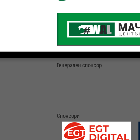
Генерален спонсор
Спонсори