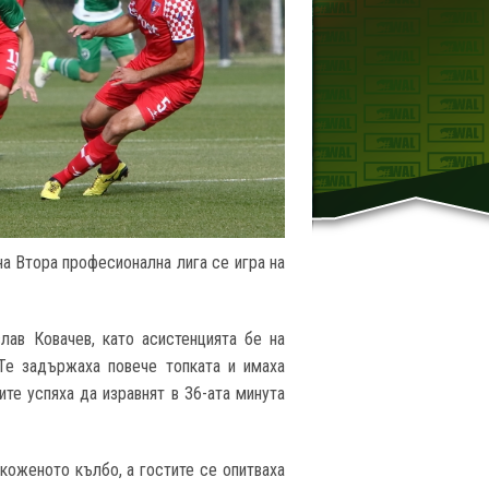
на Втора професионална лига се игра на
лав Ковачев, като асистенцията бе на
 Те задържаха повече топката и имаха
те успяха да изравнят в 36-ата минута
коженото кълбо, а гостите се опитваха