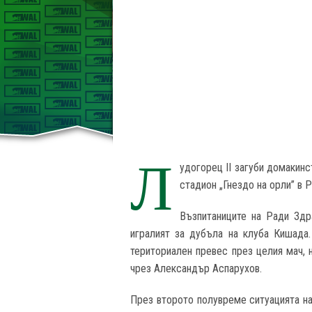
Л
удогорец II загуби домакинс
стадион „Гнездо на орли” в Р
Възпитаниците на Ради Здр
игралият за дубъла на клуба Кишада.
териториален превес през целия мач, 
чрез Александър Аспарухов.
През второто полувреме ситуацията на