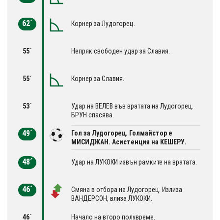
62´
Корнер за Лудогорец.
55´
Непряк свободен удар за Славия.
55´
Корнер за Славия.
53´
Удар на ВЕЛЕВ във вратата на Лудогорец.
БРУН спасява.
49´
Гол за Лудогорец. Голмайстор е
МИСИДЖАН. Асистенция на КЕШЕРУ.
48´
Удар на ЛУКОКИ извън рамките на вратата.
46´
Смяна в отбора на Лудогорец. Излиза
ВАНДЕРСОН, влиза ЛУКОКИ.
46´
Начало на второ полувреме.