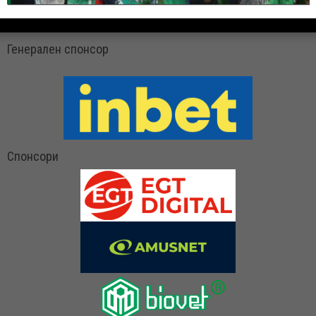
Генерален спонсор
Спонсори