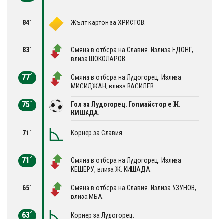
84´
Жълт картон за ХРИСТОВ.
83´
Смяна в отбора на Славия. Излиза НДОНГ,
влиза ШОКОЛАРОВ.
77´
Смяна в отбора на Лудогорец. Излиза
МИСИДЖАН, влиза ВАСИЛЕВ.
75´
Гол за Лудогорец. Голмайстор е Ж.
КИШАДА.
71´
Корнер за Славия.
71´
Смяна в отбора на Лудогорец. Излиза
КЕШЕРУ, влиза Ж. КИШАДА.
65´
Смяна в отбора на Славия. Излиза УЗУНОВ,
влиза МБА.
63´
Корнер за Лудогорец.