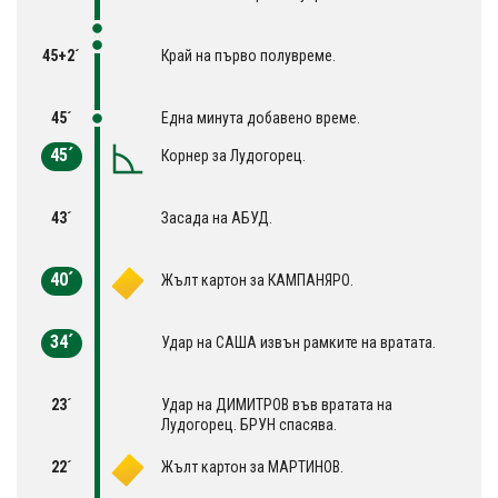
45+2´
Край на първо полувреме.
45´
Една минута добавено време.
45´
Корнер за Лудогорец.
43´
Засада на АБУД.
40´
Жълт картон за КАМПАНЯРО.
34´
Удар на САША извън рамките на вратата.
23´
Удар на ДИМИТРОВ във вратата на
Лудогорец. БРУН спасява.
22´
Жълт картон за МАРТИНОВ.