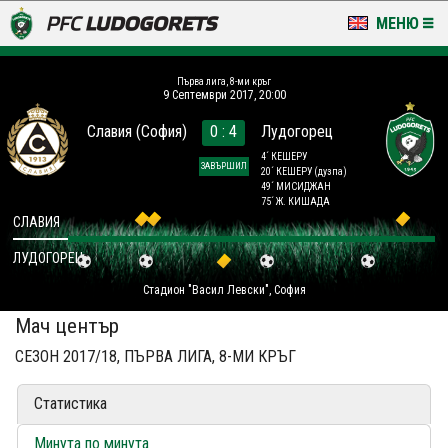
МЕНЮ
НОВИНИ & ГАЛЕРИИ
Първа лига, 8-ми кръг
9 Септември 2017, 20:00
LUDOGORETS TV
Славия (София)
0 : 4
Лудогорец
НА ТЕРЕНА
4´ КЕШЕРУ
ЗАВЪРШИЛ
20´ КЕШЕРУ
(дузпа)
49´ МИСИДЖАН
СТАДИОН & БАЗИ
75´ Ж. КИШАДА
СЛАВИЯ
КЛУБ
ЛУДОГОРЕЦ
Стадион "Васил Левски", София
ЗА ФЕНОВЕ
Мач център
СЕЗОН 2017/18, ПЪРВА ЛИГА, 8-МИ КРЪГ
Статистика
Минута по минута