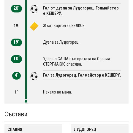
20´
Гол от дузпа за Лудогорец. Голмайстор
е КЕШЕРУ.
19´
Жълт картон за ВЕЛКОВ.
19´
Дузпа за Лудогорец.
10´
Удар на САША във вратата на Славия.
СТЕРГИАКИС спасява.
4´
Гол за Лудогорец. Голмайстор е КЕШЕРУ.
1´
Начало на мача.
Състави
СЛАВИЯ
ЛУДОГОРЕЦ