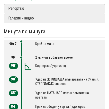
Репортаж
Галерия и видео
Минута по минута
90+2´
Край на мача.
90´
2 минути добавено време.
90´
Корнер за Лудогорец.
90´
Удар на Ж. КИШАДА във вратата на Славия.
СТЕРГИАКИС спасява.
85´
Удар на НАТАНАЕЛ извън рамките на
вратата.
84´
Пряк свободен удар за Лудогорец.