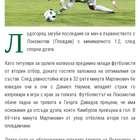
Л
удогорец загуби последния си мач в първенството с
Локомотив (Пловдив) с минималното 1:2, след
спорна дузпа.
Като титуляри за орлите излязоха предимно млади футболисти
от втория отбор, докато гостите заложиха на оптималния си
състав. След равностойна игра в 32-рата минута Мартинович бе
изведен очи в очи с Даниел Наумов, младият страж го
изпревари и игра с крак за топката. Футболистът на Локомотив
обаче падна на тревата и Георги Давидов прецени, че има
основания да отсъди дузпа, която Камбуров превърна в гол. В
69-тата минута Мартинович от упор отбеляза втори гол за
пловдивчани.
Двата гола не обезкуражиха младите таланти на Лудогорец и