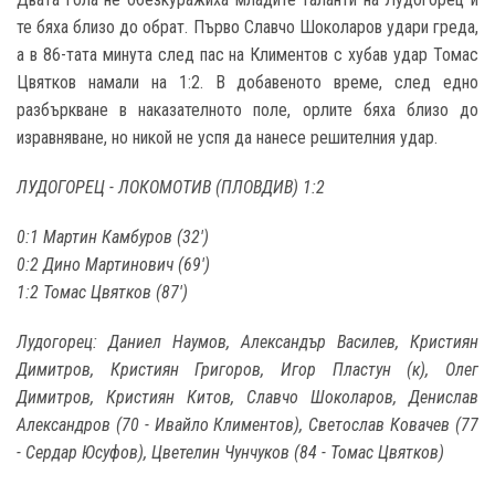
те бяха близо до обрат. Първо Славчо Шоколаров удари греда,
а в 86-тата минута след пас на Климентов с хубав удар Томас
Цвятков намали на 1:2. В добавеното време, след едно
разбъркване в наказателното поле, орлите бяха близо до
изравняване, но никой не успя да нанесе решителния удар.
ЛУДОГОРЕЦ - ЛОКОМОТИВ (ПЛОВДИВ) 1:2
0:1 Мартин Камбуров (32')
0:2 Дино Мартинович (69')
1:2 Томас Цвятков (87')
Лудогорец: Даниел Наумов, Александър Василев, Кристиян
Димитров, Кристиян Григоров, Игор Пластун (к), Олег
Димитров, Кристиян Китов, Славчо Шоколаров, Денислав
Александров (70 - Ивайло Климентов), Светослав Ковачев (77
- Сердар Юсуфов), Цветелин Чунчуков (84 - Томас Цвятков)