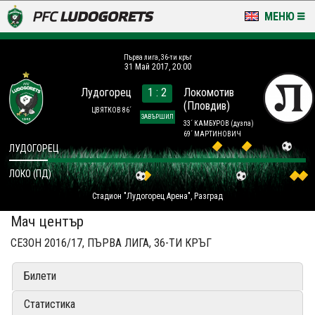
МЕНЮ
НОВИНИ & ГАЛЕРИИ
Първа лига, 36-ти кръг
31 Май 2017, 20:00
LUDOGORETS TV
Лудогорец
1 : 2
Локомотив
(Пловдив)
НА ТЕРЕНА
ЦВЯТКОВ 86´
ЗАВЪРШИЛ
33´ КАМБУРОВ
(дузпа)
69´ МАРТИНОВИЧ
СТАДИОН & БАЗИ
ЛУДОГОРЕЦ
ЛОКО (ПД)
КЛУБ
Стадион "Лудогорец Арена", Разград
ЗА ФЕНОВЕ
Мач център
СЕЗОН 2016/17, ПЪРВА ЛИГА, 36-ТИ КРЪГ
Билети
Статистика