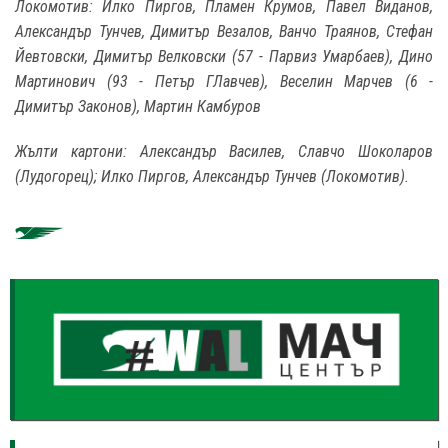
Локомотив: Илко Пиргов, Пламен Крумов, Павел Виданов,
Александър Тунчев, Димитър Везалов, Ванчо Траянов, Стефан
Йевтовски, Димитър Велковски (57 - Парвиз Умарбаев), Дино
Мартинович (93 - Петър ГЛавчев), Веселин Марчев (6 -
Димитър Законов), Мартин Камбуров
Жълти картони: Александър Василев, Славчо Шоколаров
(Лудогорец); Илко Пиргов, Александър Тунчев (Локомотив).