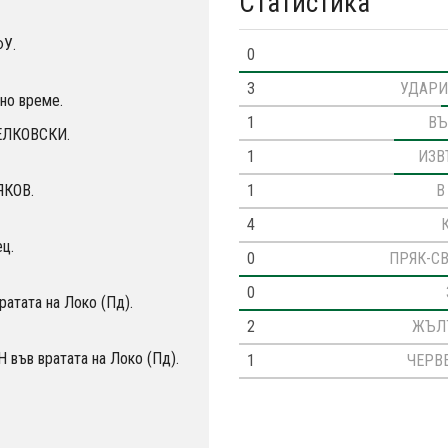
Статистика
ФУ.
0
3
УДАРИ
но време.
1
ВЪ
ВЕЛКОВСКИ.
1
ИЗВ
1
В
ЯКОВ.
4
ц.
0
ПРЯК-С
0
ратата на Локо (Пд).
2
ЖЪЛ
във вратата на Локо (Пд).
1
ЧЕРВ