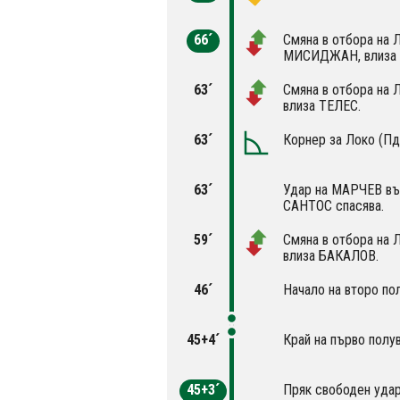
66´
Смяна в отбора на 
МИСИДЖАН, влиза
63´
Смяна в отбора на 
влиза ТЕЛЕС.
63´
Корнер за Локо (Пд
63´
Удар на МАРЧЕВ във
САНТОС спасява.
59´
Смяна в отбора на 
влиза БАКАЛОВ.
46´
Начало на второ по
45+4´
Край на първо полу
45+3´
Пряк свободен удар