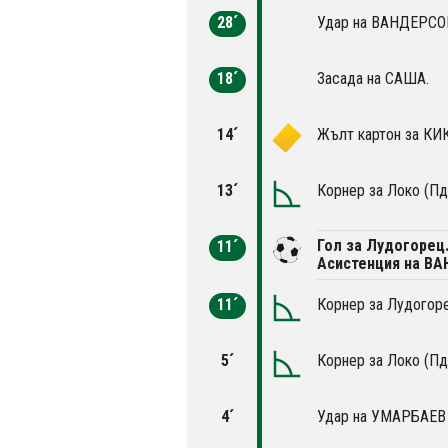
28´
Удар на ВАНДЕРСОН 
18´
Засада на САША.
14´
Жълт картон за КИ
13´
Корнер за Локо (Пд
Гол за Лудогорец
11´
Асистенция на В
11´
Корнер за Лудогоре
5´
Корнер за Локо (Пд
4´
Удар на УМАРБАЕВ и