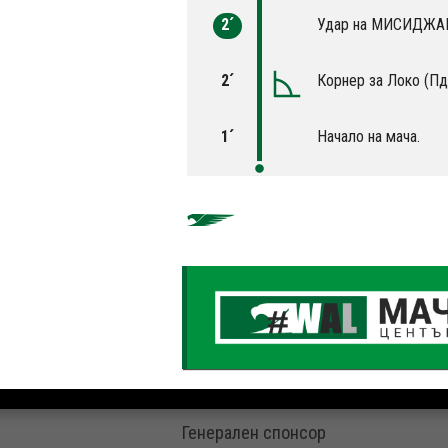
2´
Удар на МИСИДЖАН 
2´
Корнер за Локо (Пд
1´
Начало на мача.
Генерален спонсор