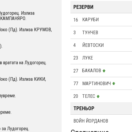
РЕЗЕРВИ
Лудогорец. Излиза
 КАМПАНЯРО.
16
КАРУБИ
Локо (Пд). Излиза КРУМОВ,
3
ТУНЧЕВ
4
ЙЕВТОСКИ
).
23
ЛУКЕ
 вратата на Лудогорец.
27
БАКАЛОВ
Локо (Пд). Излиза КИКИ,
77
МАРТИНОВИЧ
лувреме.
20
ТЕЛЕС
ТРЕНЬОР
време.
ВОЙН ЙОРДАНОВ
 за Лудогорец.