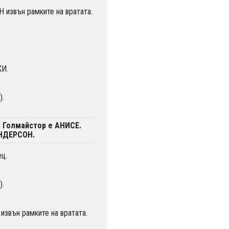
извън рамките на вратата.
КИ.
).
. Голмайстор е АНИСЕ.
АНДЕРСОН.
ц.
).
звън рамките на вратата.