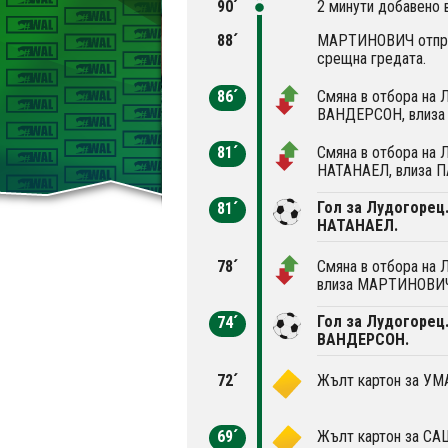
90´
2 минути добавено 
88´
МАРТИНОВИЧ отправ
срещна гредата.
86´
Смяна в отбора на 
ВАНДЕРСОН, влиза
81´
Смяна в отбора на 
НАТАНАЕЛ, влиза П
Гол за Лудогорец
81´
НАТАНАЕЛ.
78´
Смяна в отбора на 
влиза МАРТИНОВИ
Гол за Лудогорец
74´
ВАНДЕРСОН.
72´
Жълт картон за УМ
69´
Жълт картон за СА