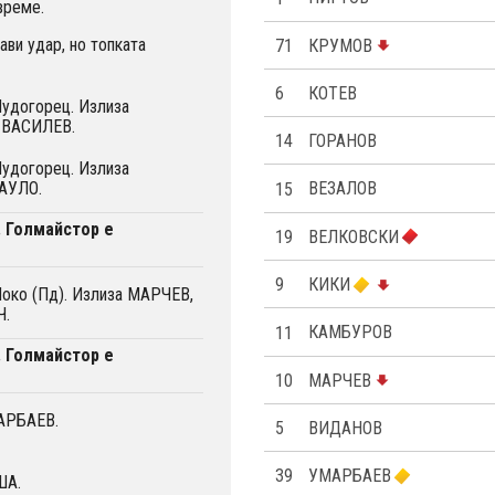
време.
и удар, но топката
71
КРУМОВ
6
КОТЕВ
Лудогорец. Излиза
 ВАСИЛЕВ.
14
ГОРАНОВ
Лудогорец. Излиза
АУЛО.
15
ВЕЗАЛОВ
. Голмайстор е
19
ВЕЛКОВСКИ
9
КИКИ
Локо (Пд). Излиза МАРЧЕВ,
Ч.
11
КАМБУРОВ
. Голмайстор е
10
МАРЧЕВ
АРБАЕВ.
5
ВИДАНОВ
39
УМАРБАЕВ
ША.