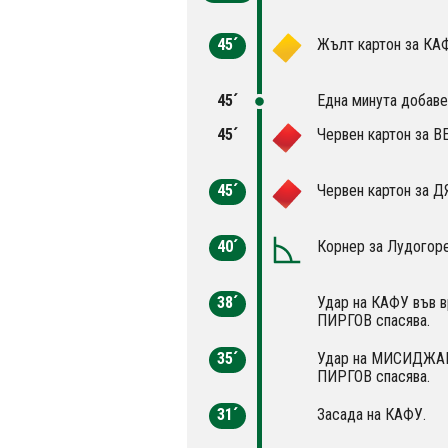
45´
Жълт картон за КА
45´
Една минута добаве
45´
Червен картон за 
45´
Червен картон за Д
40´
Корнер за Лудогоре
38´
Удар на КАФУ във в
ПИРГОВ спасява.
35´
Удар на МИСИДЖАН 
ПИРГОВ спасява.
31´
Засада на КАФУ.