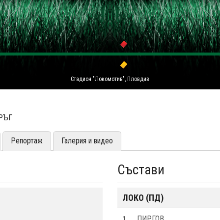
Стадион "Локомотив", Пловдив
КРЪГ
Репортаж
Галерия и видео
Състави
ЛОКО (ПД)
1
ПИРГОВ