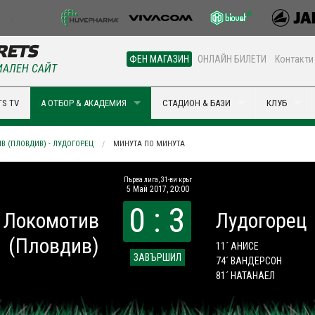
ФЕН МАГАЗИН
ОНЛАЙН БИЛЕТИ
Контакти
АЛЕН САЙТ
S TV
А ОТБОР & АКАДЕМИЯ
СТАДИОН & БАЗИ
КЛУБ
В (ПЛОВДИВ) - ЛУДОГОРЕЦ
МИНУТА ПО МИНУТА
Първа лига, 31-ви кръг
5 Май 2017, 20:00
0 : 3
Локомотив
Лудогорец
(Пловдив)
11´ АНИСЕ
ЗАВЪРШИЛ
74´ ВАНДЕРСОН
81´ НАТАНАЕЛ