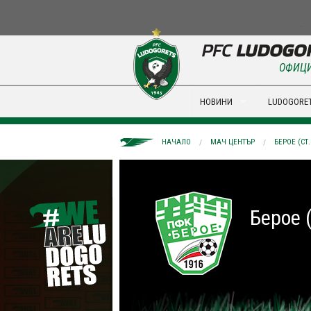
ОФИЦИ
НОВИНИ
LUDOGORET
НАЧАЛО
МАЧ ЦЕНТЪР
БЕРОЕ (СТ
Берое 