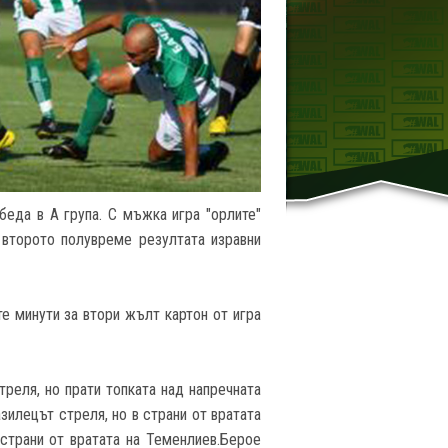
беда в А група. С мъжка игра "орлите"
 второто полувреме резултата изравни
те минути за втори жълт картон от игра
реля, но прати топката над напречната
зилецът стреля, но в страни от вратата
 страни от вратата на Теменлиев.Берое