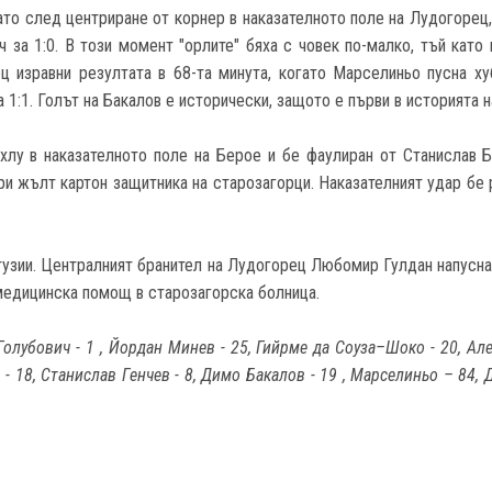
гато след центриране от корнер в наказателното поле на Лудогорец,
ич за 1:0. В този момент "орлите" бяха с човек по-малко, тъй кат
 изравни резултата в 68-та минута, когато Марселиньо пусна х
1:1. Голът на Бакалов е исторически, защото е първи в историята н
хлу в наказателното поле на Берое и бе фаулиран от Станислав Б
ори жълт картон защитника на старозагорци. Наказателният удар бе 
нтузии. Централният бранител на Лудогорец Любомир Гулдан напусн
медицинска помощ в старозагорска болница.
олубович - 1 , Йордан Минев - 25, Гийрме да Соуза–Шоко - 20, Ал
 - 18, Станислав Генчев - 8, Димо Бакалов - 19 , Марселиньо – 84,