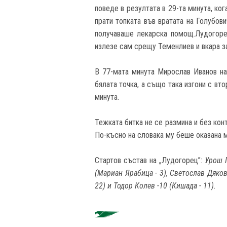
поведе в резултата в 29-та минута, ко
прати топката във вратата на Голубов
получаваше лекарска помощ.Лудогорец
излезе сам срещу Теменлиев и вкара за 
В 77-мата минута Мирослав Иванов на
бялата точка, а също така изгони с вт
минута.
Тежката битка не се размина и без ко
По-късно на словака му беше оказана 
Стартов състав на „Лудогорец”:
Урош Г
(Мариан Ярабица - 3), Светослав Дяков
22) и Тодор Колев -10 (Кишада - 11).