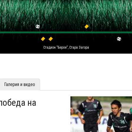
Стадион "Берое", Стара Загора
Галерия и видео
победа на