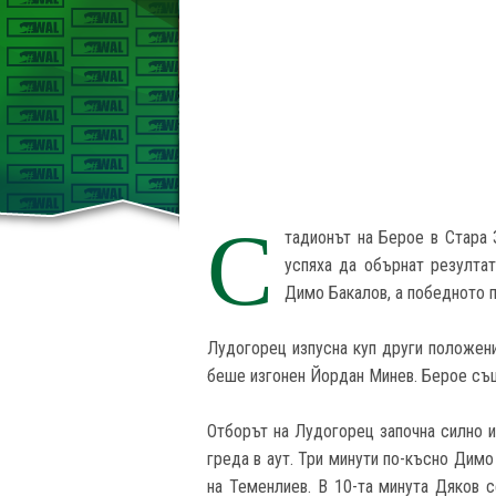
С
тадионът на Берое в Стара 
успяха да обърнат резулта
Димо Бакалов, а победното п
Лудогорец изпусна куп други положения
беше изгонен Йордан Минев. Берое същ
Отборът на Лудогорец започна силно и
греда в аут. Три минути по-късно Димо
на Теменлиев. В 10-та минута Дяков с