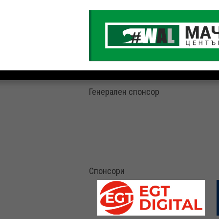
Генерален спонсор
Спонсори