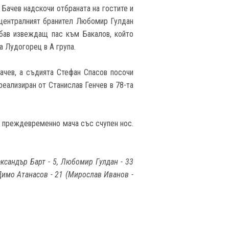
 Бачев надскочи отбраната на гостите и
о централният бранител Любомир Гулдан
убав извеждащ пас към Бакалов, който
а Лудогорец в А група.
ачев, а съдията Стефан Спасов посочи
реализиран от Станислав Генчев в 78-та
а преждевременно мача със счупен нос.
ександър Барт - 5, Любомир Гулдан - 33
 Димо Атанасов - 21 (Мирослав Иванов -