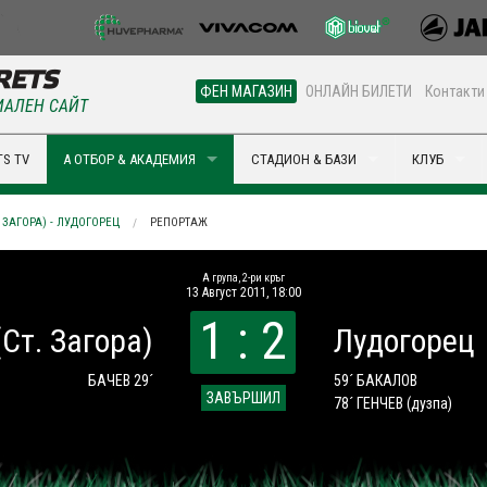
ФЕН МАГАЗИН
ОНЛАЙН БИЛЕТИ
Контакти
АЛЕН САЙТ
S TV
А ОТБОР & АКАДЕМИЯ
СТАДИОН & БАЗИ
КЛУБ
. ЗАГОРА) - ЛУДОГОРЕЦ
РЕПОРТАЖ
A група, 2-ри кръг
13 Август 2011, 18:00
1 : 2
(Ст. Загора)
Лудогорец
БАЧЕВ 29´
59´ БАКАЛОВ
ЗАВЪРШИЛ
78´ ГЕНЧЕВ
(дузпа)