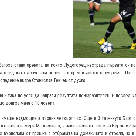
Загора стана арената, на която Лудогорец изстрада първата си по
та след като допуснаха нелеп гол през първото полувреме. През
опадение вкара Станислав Генчев от дузпа.
 и така не успя да направи резултата по-изразителен. В последни
о доигра мача с 10 човека.
 имаше надмощие в първия четвърт час. Още в 3-та минута Барт ст
 Атанасов намери Марселиньо, в наказателното поле на Берое и бра
е възползва от грешка в отбраната на домакините и стреля, но в