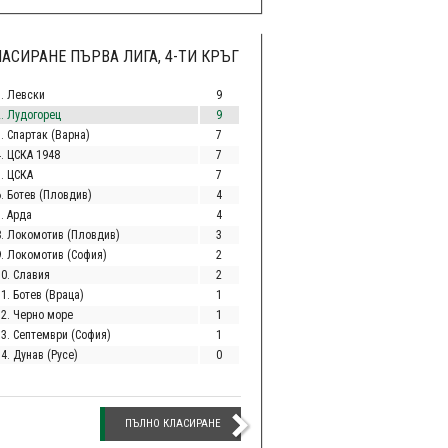
АСИРАНЕ ПЪРВА ЛИГА, 4-ТИ КРЪГ
1. Левски
9
2. Лудогорец
9
. Спартак (Варна)
7
4. ЦСКА 1948
7
5. ЦСКА
7
6. Ботев (Пловдив)
4
. Арда
4
8. Локомотив (Пловдив)
3
9. Локомотив (София)
2
10. Славия
2
1. Ботев (Враца)
1
12. Черно море
1
13. Септември (София)
1
4. Дунав (Русе)
0
ПЪЛНО КЛАСИРАНЕ