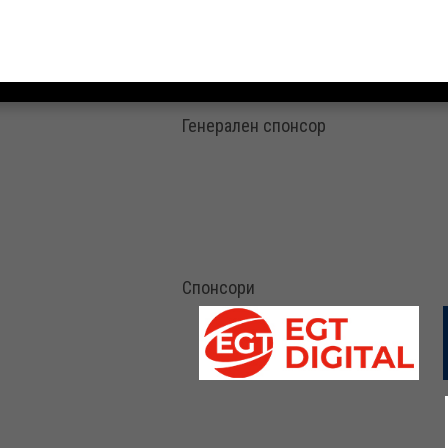
Генерален спонсор
Спонсори