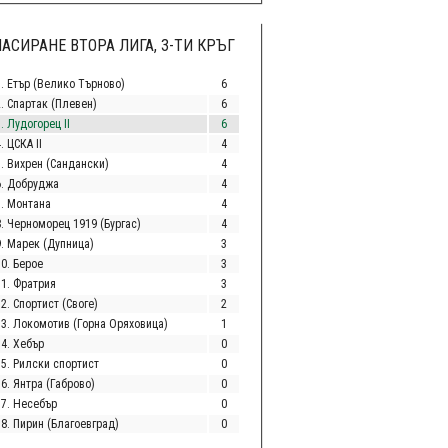
АСИРАНЕ ВТОРА ЛИГА, 3-ТИ КРЪГ
1. Етър (Велико Търново)
6
2. Спартак (Плевен)
6
. Лудогорец II
6
. ЦСКА II
4
5. Вихрен (Сандански)
4
6. Добруджа
4
7. Монтана
4
8. Черноморец 1919 (Бургас)
4
9. Марек (Дупница)
3
10. Берое
3
11. Фратрия
3
2. Спортист (Своге)
2
13. Локомотив (Горна Оряховица)
1
14. Хебър
0
15. Рилски спортист
0
6. Янтра (Габрово)
0
17. Несебър
0
18. Пирин (Благоевград)
0