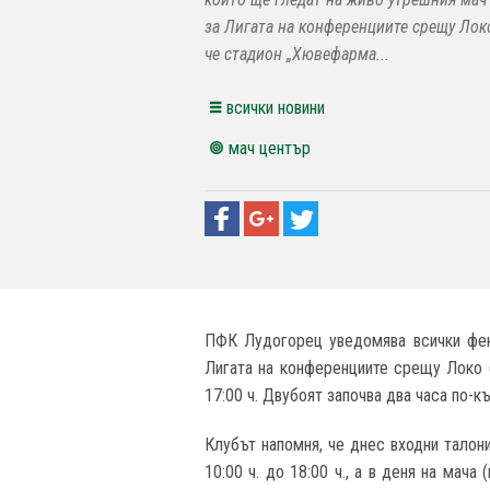
за Лигата на конференциите срещу Локо
че стадион „Хювефарма...
всички новини
мач център
ПФК Лудогорец уведомява всички фен
Лигата на конференциите срещу Локо 
17:00 ч. Двубоят започва два часа по-къ
Клубът напомня, че днес входни талони
10:00 ч. до 18:00 ч., а в деня на мача