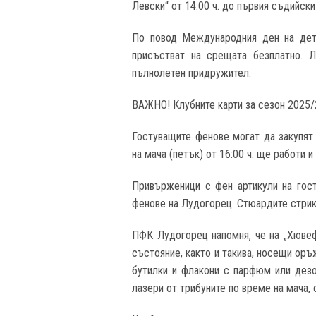
Левски“ от 14:00 ч. до първия съдийски
По повод Международния ден на дет
присъстват на срещата безплатно. 
пълнолетен придружител.
ВАЖНО! Клубните карти за сезон 2025/
Гостуващите фенове могат да закупят
на мача (петък) от 16:00 ч. ще работи и
Привърженици с фен артикули на гос
фенове на Лудогорец. Стюардите стрикт
ПФК Лудогорец напомня, че на „Хювеф
състояние, както и такива, носещи оръ
бутилки и флакони с парфюм или дезод
лазери от трибуните по време на мача, 