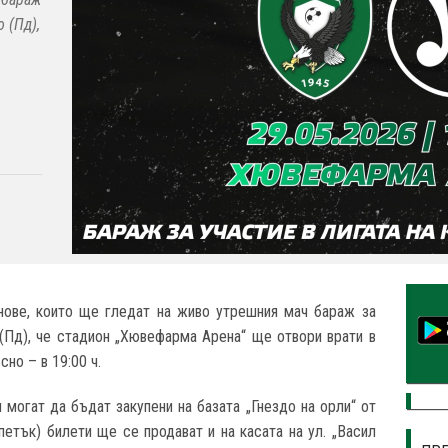
 (Пд),
ове, които ще гледат на живо утрешния мач бараж за
(Пд), че стадион „Хювефарма Арена“ ще отвори врати в
сно – в 19:00 ч.
 могат да бъдат закупени на базата „Гнездо на орли“ от
 (петък) билети ще се продават и на касата на ул. „Васил