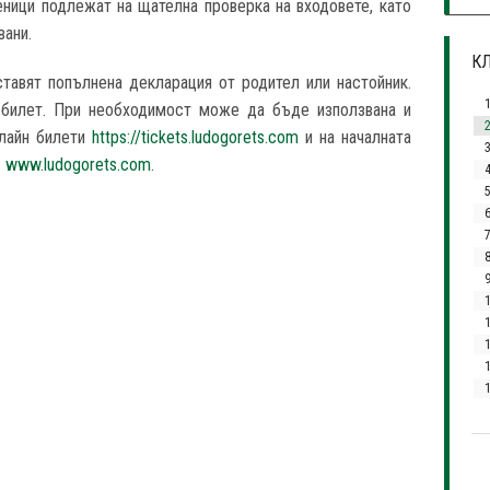
ници подлежат на щателна проверка на входовете, като
ани.
КЛ
тавят попълнена декларация от родител или настойник.
а билет. При необходимост може да бъде използвана и
нлайн билети
https://tickets.ludogorets.com
и на началната
3
–
www.ludogorets.com
.
7
1
1