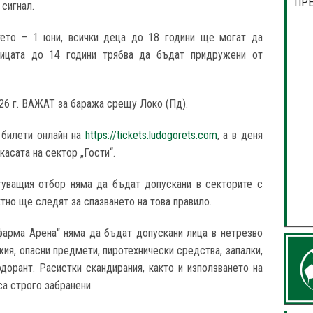
ПР
 сигнал.
ето – 1 юни, всички деца до 18 години ще могат да
Лицата до 14 години трябва да бъдат придружени от
26 г. ВАЖАТ за баража срещу Локо (Пд).
 билети онлайн на
https://tickets.ludogorets.com
, а в деня
 касата на сектор „Гости“.
туващия отбор няма да бъдат допускани в секторите с
но ще следят за спазването на това правило.
арма Арена“ няма да бъдат допускани лица в нетрезво
жия, опасни предмети, пиротехнически средства, запалки,
орант. Расистки скандирания, както и използването на
са строго забранени.