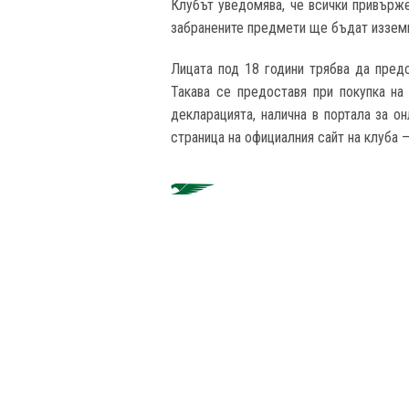
Клубът уведомява, че всички привърже
забранените предмети ще бъдат изземв
Лицата под 18 години трябва да предс
Такава се предоставя при покупка н
декларацията, налична в портала за о
страница на официалния сайт на клуба 