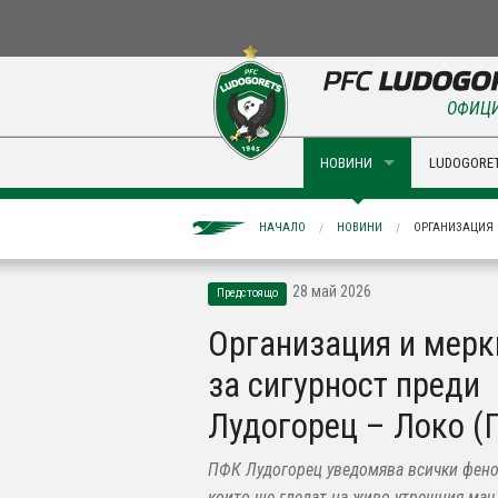
ОФИЦИ
НОВИНИ
LUDOGORET
НАЧАЛО
НОВИНИ
ОРГАНИЗАЦИЯ 
28 май 2026
Предстоящо
Организация и мерк
за сигурност преди
Лудогорец – Локо (
ПФК Лудогорец уведомява всички фено
които ще гледат на живо утрешния мач