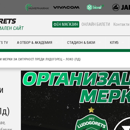
ФЕН МАГАЗИН
ОНЛАЙН БИЛЕТИ
Контакти
АЛЕН САЙТ
S TV
А ОТБОР & АКАДЕМИЯ
СТАДИОН & БАЗИ
КЛУБ
И МЕРКИ ЗА СИГУРНОСТ ПРЕДИ ЛУДОГОРЕЦ – ЛОКО (ПД)
и
Пд)
ве,
 бараж