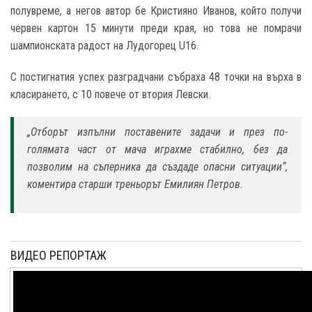
полувреме, а негов автор бе Кристияно Иванов, който получи
червен картон 15 минути преди края, но това не помрачи
шампионската радост на Лудогорец U16.
С постигнатия успех разградчани събраха 48 точки на върха в
класирането, с 10 повече от втория Левски.
„Отборът изпълни поставените задачи и през по-
голямата част от мача играхме стабилно, без да
позволим на съперника да създаде опасни ситуации“,
коментира старши треньорът Емилиян Петров.
ВИДЕО РЕПОРТАЖ