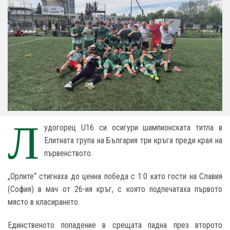
Л
удогорец U16 си осигури шампионската титла в
Елитната група на България три кръга преди края на
първенството.
„Орлите“ стигнаха до ценна победа с 1:0 като гости на Славия
(София) в мач от 26-ия кръг, с която подпечатаха първото
място в класирането.
Единственото попадение в срещата падна през второто