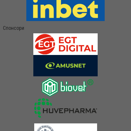
Спонсори