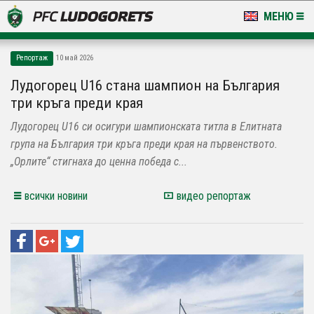
МЕНЮ
НОВИНИ & ГАЛЕРИИ
Репортаж
10 май 2026
LUDOGORETS TV
Лудогорец U16 стана шампион на България
три кръга преди края
НА ТЕРЕНА
Лудогорец U16 си осигури шампионската титла в Елитната
СТАДИОН & БАЗИ
група на България три кръга преди края на първенството.
„Орлите“ стигнаха до ценна победа с...
КЛУБ
всички новини
видео репортаж
ЗА ФЕНОВЕ