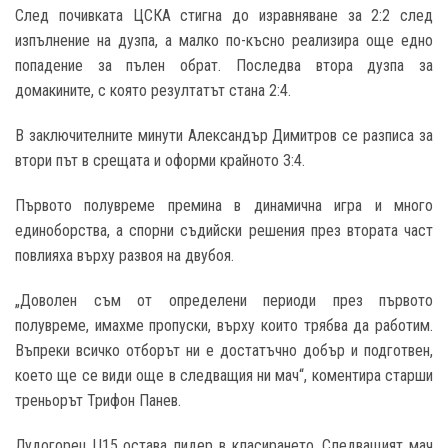
След почивката ЦСКА стигна до изравняване за 2:2 след
изпълнение на дузпа, а малко по-късно реализира още едно
попадение за пълен обрат. Последва втора дузпа за
домакините, с която резултатът стана 2:4.
В заключителните минути Александър Димитров се разписа за
втори път в срещата и оформи крайното 3:4.
Първото полувреме премина в динамична игра и много
единоборства, а спорни съдийски решения през втората част
повлияха върху развоя на двубоя.
„Доволен съм от определени периоди през първото
полувреме, имахме пропуски, върху които трябва да работим.
Въпреки всичко отборът ни е достатъчно добър и подготвен,
което ще се види още в следващия ни мач“, коментира старши
треньорът Трифон Панев.
Лудогорец U15 остава лидер в класирането. Следващият мач