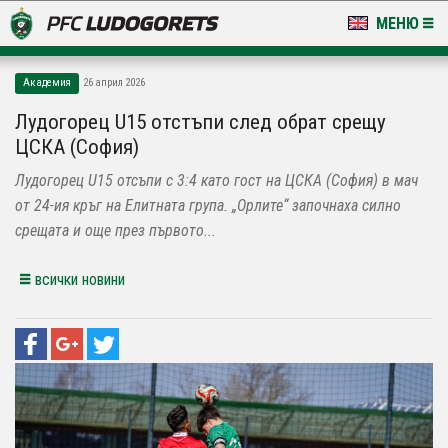
МЕНЮ
НОВИНИ & ГАЛЕРИИ
Академия
26 април 2026
LUDOGORETS TV
Лудогорец U15 отстъпи след обрат срещу
ЦСКА (София)
НА ТЕРЕНА
Лудогорец U15 отсъпи с 3:4 като гост на ЦСКА (София) в мач
СТАДИОН & БАЗИ
от 24-ия кръг на Елитната група. „Орлите“ започнаха силно
срещата и още през първото...
КЛУБ
всички новини
ЗА ФЕНОВЕ