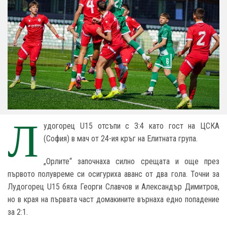
Л
удогорец U15 отсъпи с 3:4 като гост на ЦСКА
(София) в мач от 24-ия кръг на Елитната група.
„Орлите“ започнаха силно срещата и още през
първото полувреме си осигуриха аванс от два гола. Точни за
Лудогорец U15 бяха Георги Славчов и Александър Димитров,
но в края на първата част домакините върнаха едно попадение
за 2:1.