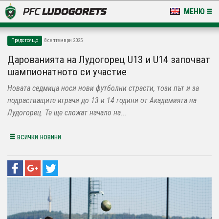
МЕНЮ
НОВИНИ & ГАЛЕРИИ
Предстоящо
8 септември 2025
LUDOGORETS TV
Дарованията на Лудогорец U13 и U14 започват
шампионатното си участие
НА ТЕРЕНА
Новата седмица носи нови футболни страсти, този път и за
СТАДИОН & БАЗИ
подрастващите играчи до 13 и 14 години от Академията на
Лудогорец. Те ще сложат начало на...
КЛУБ
всички новини
ЗА ФЕНОВЕ