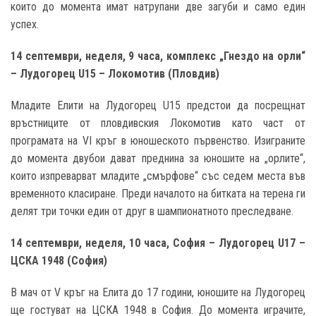
които до момента имат натрупани две загуби и само един
успех.
14 септември, неделя, 9 часа,
комплекс „Гнездо на орли“
– Лудогорец
U15 – Локомотив
(Пловдив
)
Младите Елити на Лудогорец U15 предстои да посрещнат
връстниците от пловдивския Локомотив като част от
програмата на VI кръг в юношеското първенство. Изиграните
до момента двубои дават преднина за юношите на „орлите“,
които изпреварват младите „смърфове“ със седем места във
временното класиране. Преди началото на битката на терена ги
делят три точки един от друг в шампионатното преследване.
14 септември, неделя, 10 часа, София – Лудогорец
U17 –
ЦСКА 1948
(София
)
В мач от V кръг на Елита до 17 години, юношите на Лудогорец
ще гостуват на ЦСКА 1948 в София. До момента играчите,