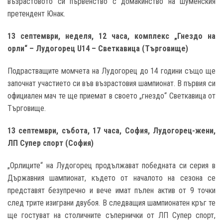
възрастовото си първенство с домакинство на шуменския
претендент Юнак.
13 септември, неделя, 12 часа, комплекс „Гнездо на
орли“ – Лудогорец
U14 – Светкавица
(Търговище
)
Подрастващите момчета на Лудогорец до 14 години също ще
започнат участието си във възрастовия шампионат. В първия си
официален мач те ще приемат в своето „гнездо“ Светкавица от
Търговище.
13 септември, събота, 17 часа, София, Лудогорец-жени,
ЛП Супер спорт
(София
)
„Орлиците“ на Лудогорец продължават победната си серия в
Държавния шампионат, където от началото на сезона се
представят безупречно и вече имат пълен актив от 9 точки
след трите изиграни двубоя. В следващия шампионатен кръг те
ще гостуват на столичните съпернички от ЛП Супер спорт,