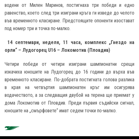
водени от Милен Маринов, постигнаха три победи и едно
равенство, което след три изиграни кръга ги изведе до челото
във временното класиране. Предстоящите опоненти изостават
под номер три и точка по-малко.
14 септември, неделя, 11 часа, комплекс „Гнездо на
орли“ – Лудогорец
U16 – Локомотив
(Пловдив
)
Четири победи от четири изиграни шампионатни срещи
изкачиха юношите на Лудогорец до 16 години до върха във
временното класиране. По-добрата постигната голова разлика
в края на четвъртия шампионатен кръг им осигурява
водачеството, а за следващия двубой на терена ще приемат у
дома Локомотив от Пловдив. Преди първия съдийски сигнал,
юношите на „смърфовете“ имат седем точки по-малко.