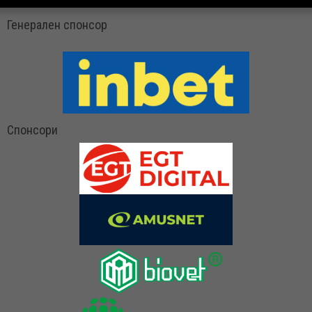
Генерален спонсор
Спонсори