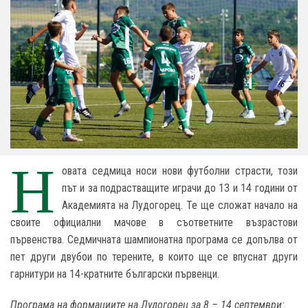
Н
овата седмица носи нови футболни страсти, този
път и за подрастващите играчи до 13 и 14 години от
Академията на Лудогорец. Те ще сложат начало на
своите официални мачове в съответните възрастови
първенства. Седмичната шампионатна програма се допълва от
пет други двубои по терените, в които ще се впуснат други
гарнитури на 14-кратните български първенци.
Програма на формациите на Лудогорец за 8 – 14 септември: