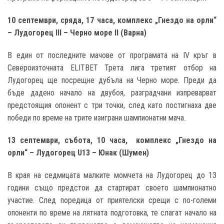
10 септември, сряда, 17 часа, комплекс „Гнездо на орли“
– Лудогорец
III – Черно море
II (Варна
)
В един от последните мачове от програмата на IV кръг в
Североизточната ELITBET Трета лига третият отбор на
Лудогорец ще посрещне дубъла на Черно море. Преди да
бъде дадено начало на двубоя, разградчани изпреварват
предстоящия опонент с три точки, след като постигнаха две
победи по време на трите изиграни шампионатни мача.
13 септември, събота, 10 часа, комплекс „Гнездо на
орли“ – Лудогорец
U13 – Юнак
(Шумен
)
В края на седмицата малките момчета на Лудогорец до 13
години също предстои да стартират своето шампионатно
участие. След поредица от приятелски срещи с по-големи
опоненти по време на лятната подготовка, те слагат начало на