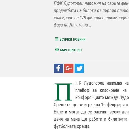
ПФК Лудогорец напомня на своите фено
продажбата на билети от първия плейо
класиране на 1/8 финала в елиминацио
фаза на Лигата на...
всички новини
мач център
П
ФК Лудогорец напомня на
плейоф за класиране на
конференциите между Лудо
Срещата ще се играе на 16 февруари от
Билети могат да се закупят всеки ден о
деня на мача ще работи и билетната к
футболната среща.