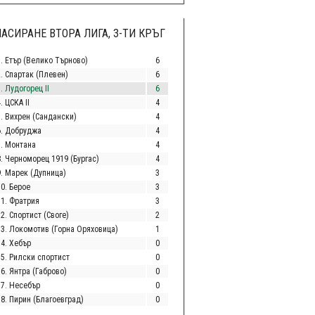
АСИРАНЕ ВТОРА ЛИГА, 3-ТИ КРЪГ
1. Етър (Велико Търново)
6
2. Спартак (Плевен)
6
. Лудогорец II
6
. ЦСКА II
4
5. Вихрен (Сандански)
4
6. Добруджа
4
7. Монтана
4
8. Черноморец 1919 (Бургас)
4
9. Марек (Дупница)
3
10. Берое
3
11. Фратрия
3
2. Спортист (Своге)
2
13. Локомотив (Горна Оряховица)
1
14. Хебър
0
15. Рилски спортист
0
6. Янтра (Габрово)
0
17. Несебър
0
18. Пирин (Благоевград)
0