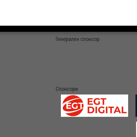
Генерален спонсор
Спонсори