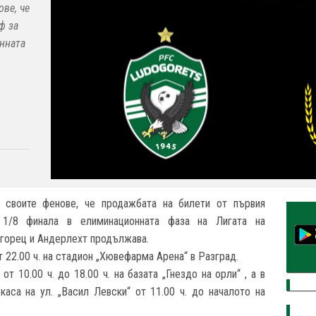
ве, че
ф за
нната
 своите фенове, че продажбата на билети от първия
 1/8 финала в елиминационната фаза на Лигата на
горец и Андерлехт продължава.
 22.00 ч. на стадион „Хювефарма Арена“ в Разград.
т 10.00 ч. до 18.00 ч. на базата „Гнездо на орли“ , а в
аса на ул. „Васил Левски“ от 11.00 ч. до началото на