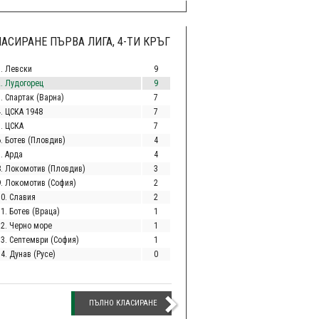
АСИРАНЕ ПЪРВА ЛИГА, 4-ТИ КРЪГ
1. Левски
9
2. Лудогорец
9
. Спартак (Варна)
7
4. ЦСКА 1948
7
5. ЦСКА
7
6. Ботев (Пловдив)
4
. Арда
4
8. Локомотив (Пловдив)
3
9. Локомотив (София)
2
10. Славия
2
1. Ботев (Враца)
1
12. Черно море
1
13. Септември (София)
1
4. Дунав (Русе)
0
ПЪЛНО КЛАСИРАНЕ