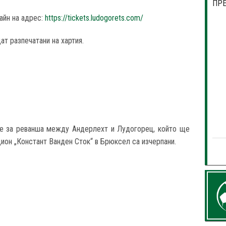
ПР
айн на адрес:
https://tickets.ludogorets.com/
т разпечатани на хартия.
е за реванша между Андерлехт и Лудогорец, който ще
дион „Констант Ванден Сток“ в Брюксел са изчерпани.