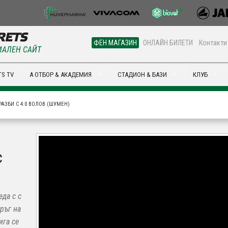
ФЕН МАГАЗИН
ОНЛАЙН БИЛЕТИ
Контакти
АЛЕН САЙТ
S TV
А ОТБОР & АКАДЕМИЯ
СТАДИОН & БАЗИ
КЛУБ
 РАЗБИ С 4:0 ВОЛОВ (ШУМЕН)
с
еда с с
кръг на
ига се