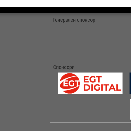
Генерален спонсор
Спонсори