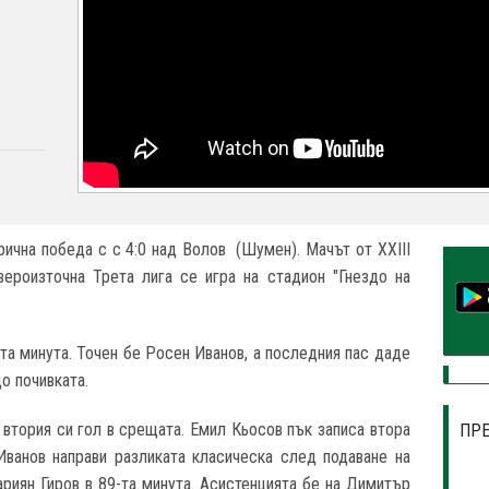
орична победа с с 4:0 над Волов (Шумен). Мачът от XXIII
вероизточна Трета лига се игра на стадион "Гнездо на
та минута. Точен бе Росен Иванов, а последния пас даде
о почивката.
 втория си гол в срещата. Емил Кьосов пък записа втора
ПР
Иванов направи разликата класическа след подаване на
риян Гиров в 89-та минута. Асистенцията бе на Димитър