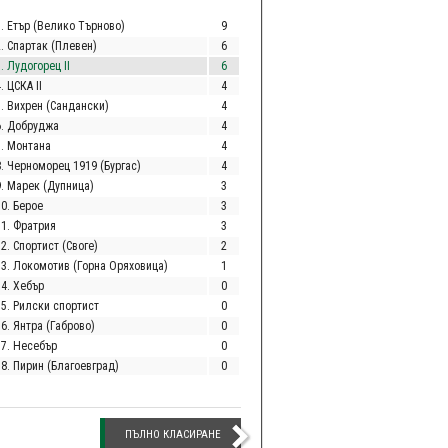
1. Етър (Велико Търново)
9
2. Спартак (Плевен)
6
. Лудогорец II
6
. ЦСКА II
4
5. Вихрен (Сандански)
4
6. Добруджа
4
7. Монтана
4
8. Черноморец 1919 (Бургас)
4
9. Марек (Дупница)
3
10. Берое
3
11. Фратрия
3
2. Спортист (Своге)
2
13. Локомотив (Горна Оряховица)
1
14. Хебър
0
15. Рилски спортист
0
6. Янтра (Габрово)
0
17. Несебър
0
18. Пирин (Благоевград)
0
ПЪЛНО КЛАСИРАНЕ