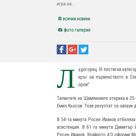
игра на...
всички новини
фото галерия
Л
удогорец III постигна катег
кръг на първенството в Се
орли".
Талантите на Шампионите откриха в 25-
Емил Кьосов. Този резултат се запази д
В 54-та минута Росен Иванов отбеляза
асистенция. В 61-та минута Димитър 
Росен Иванов. Крайното 4:0 оформи Ма