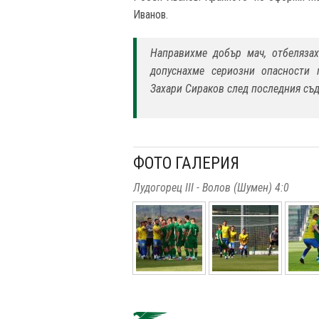
Иванов.
Направихме добър мач, отбелязах
допуснахме сериозни опасности 
Захари Сираков след последния съд
ФОТО ГАЛЕРИЯ
Лудогорец III - Волов (Шумен) 4:0