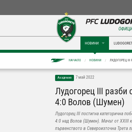
ОФИЦИ
НОВИНИ
LUDOGORET
НАЧАЛО
НОВИНИ
ЛУДОГОРЕЦ III
7 май 2022
Академия
Лудогорец III разби 
4:0 Волов (Шумен)
Лудогорец III постигна категорична поб
4:0 над Волов (Шумен). Мачът от XXIII 
първенството в Североизточна Трета л