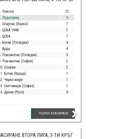
1. Левски
12
2. Лудогорец
9
. Спартак (Варна)
7
4. ЦСКА 1948
7
5. ЦСКА
7
6. Ботев (Пловдив)
4
. Арда
4
8. Локомотив (Пловдив)
3
9. Локомотив (София)
2
10. Славия
2
1. Ботев (Враца)
1
12. Черно море
1
13. Септември (София)
1
4. Дунав (Русе)
0
ПЪЛНО КЛАСИРАНЕ
АСИРАНЕ ВТОРА ЛИГА, 3-ТИ КРЪГ