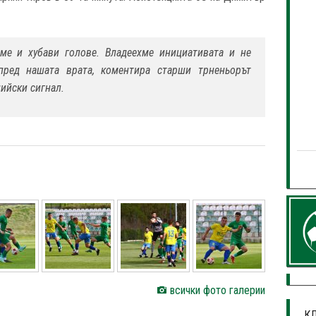
ме и хубави голове. Владеехме инициативата и не
пред нашата врата, коментира старши трненьорът
ийски сигнал.
всички фото галерии
КЛ