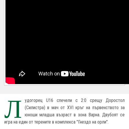
Л
удогорец U16 спечели с 2:0 срещу Доростол
(Силистра) в мач от XVI кръг на първенството за
юноши младша възраст в зона Варна. Двубоят се
игра на един от терените в комплекса "Гнездо на орли".