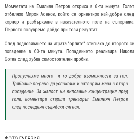
Момчетата на Емилиян Петров откриха в 6-та минута. Голът
отбеляза Мирон Асенов, който се ориентира най-добре след
корнер и разбъркване в наказателното поле на съперника.
Първото полувреме дойде при този резултат.
След подновяването на играта "орлите" стигнаха до второто си
попадение в 60-та минута. Попадението реализира Никола
Ботев след хубав самостоятелен пробив.
Пропуснахме много и то добри възможности за гол.
Трябваше по-рано да успокоим и затворим мача с второ
попадение. За жалост ни липсваше концентрация пред
гола, коментира старши треньорът Емилиян Петров
след последния съдийски сигнал.
ФОТО ГАЛЕРИЯ