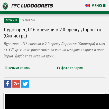
МЕНЮ
НОВИНИ & ГАЛЕРИИ
Академия
17 април 2022
LUDOGORETS TV
Лудогорец U16 спечели с 2:0 срещу Доростол
(Силистра)
НА ТЕРЕНА
Лудогорец U16 спечели с 2:0 срещу Доростол (Силистра) в мач
СТАДИОН & БАЗИ
от XVI кръг на първенството за юноши младша възраст в зона
Варна. Двубоят се игра на един...
КЛУБ
всички новини
фото галерия
ЗА ФЕНОВЕ