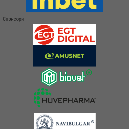
Спонсори