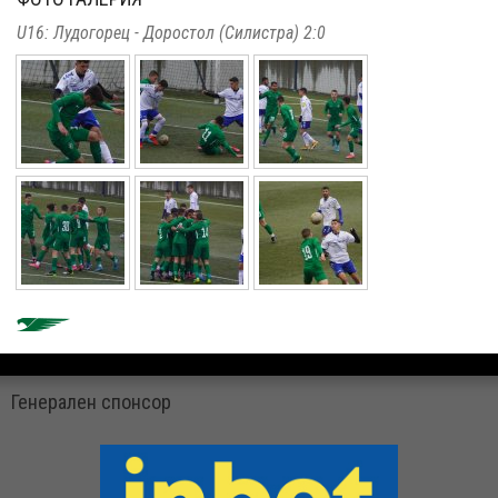
U16: Лудогорец - Доростол (Силистра) 2:0
Генерален спонсор