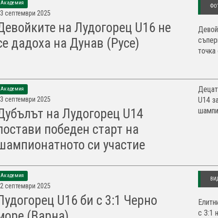
Академия
ФО
3 септември 2025
Девойките на Лудогорец U16 не
Девой
съпер
се дадоха на Дунав (Русе)
точка 
Децат
Академия
3 септември 2025
U14 з
шампио
Дубълът на Лудогорец U14
постави победен старт на
шампионатното си участие
Академия
ВИ
2 септември 2025
Лудогорец U16 би с 3:1 Черно
Елитн
с 3:1
море (Варна)