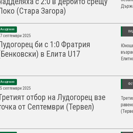
надделяха с 2:0 в дербито срещу
Държа
Локо (Стара Загора)
Академия
ВИ
7 септември 2025
Лудогорец би с 1:0 Фратрия
Юноши
възра
(Бенковски) в Елита U17
Елитно
Академия
ФО
5 септември 2025
Третият отбор на Лудогорец взе
Трети
равен
точка от Септември (Тервел)
(Терве