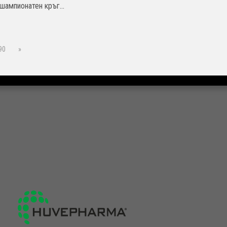
 шампионатен кръг...
90
»