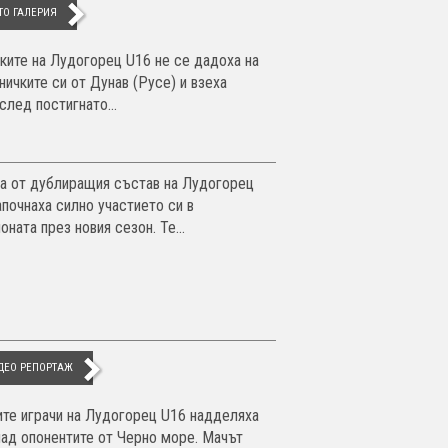
ТО ГАЛЕРИЯ
ките на Лудогорец U16 не се дадоха на
ничките си от Дунав (Русе) и взеха
след постигнато...
а от дублиращия състав на Лудогорец
апочнаха силно участието си в
ната през новия сезон. Те...
ДЕО РЕПОРТАЖ
ите играчи на Лудогорец U16 надделяха
 над опонентите от Черно море. Мачът