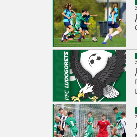
2
2
2