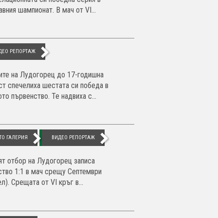
вния шампионат. В мач от VI...
ДЕО РЕПОРТАЖ
те на Лудогорец до 17-годишна
ст спечелиха шестата си победа в
то първенство. Те надвиха с...
ТО ГАЛЕРИЯ
ВИДЕО РЕПОРТАЖ
ят отбор на Лудогорец записа
ство 1:1 в мач срещу Септември
л). Срещата от VI кръг в...