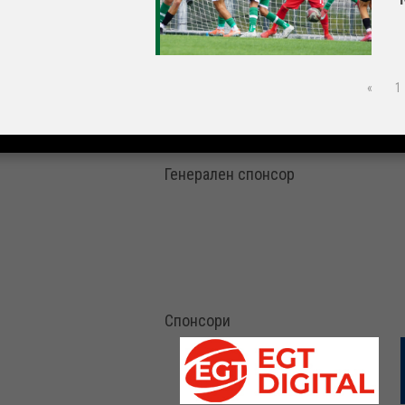
«
1
Генерален спонсор
Спонсори