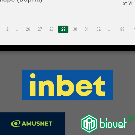
от VII
2
…
26
27
28
29
30
31
32
…
189
1