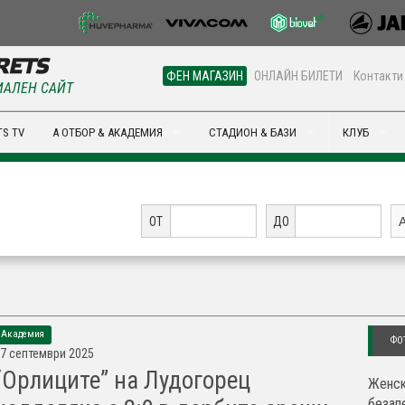
ФЕН МАГАЗИН
ОНЛАЙН БИЛЕТИ
Контакти
АЛЕН САЙТ
S TV
А ОТБОР & АКАДЕМИЯ
СТАДИОН & БАЗИ
КЛУБ
ОТ
ДО
Академия
ФО
7 септември 2025
“Орлиците” на Лудогорец
Женск
безап