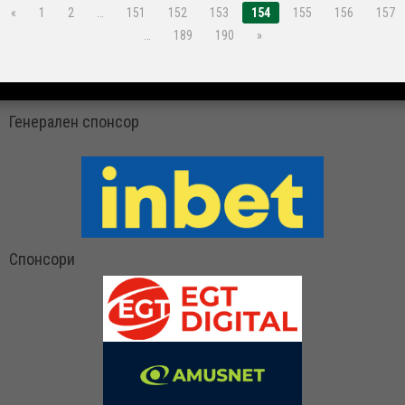
«
1
2
…
151
152
153
154
155
156
157
…
189
190
»
Генерален спонсор
Спонсори