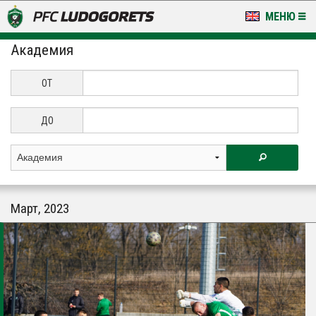
МЕНЮ
Академия
НОВИНИ & ГАЛЕРИИ
LUDOGORETS TV
ОТ
НА ТЕРЕНА
ДО
СТАДИОН & БАЗИ
КЛУБ
Март, 2023
ЗА ФЕНОВЕ