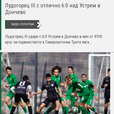
Лудогорец III с отлично 6:0 над Устрем в
Дончево
ВИДЕО РЕПОРТАЖ
Лудогорец III удари с 6:0 Устрем в Дончево в мач от XVIII
кръг на първенството в Североизточна Трета лига....