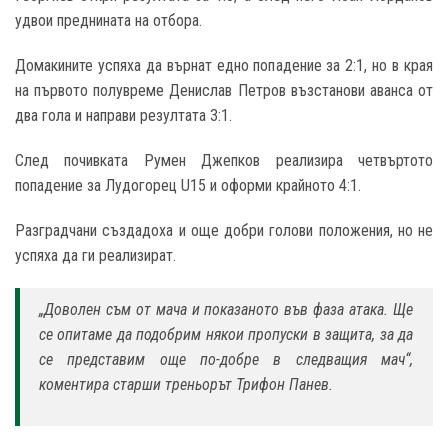
удвои преднината на отбора.
Домакините успяха да върнат едно попадение за 2:1, но в края
на първото полувреме Денислав Петров възстанови аванса от
два гола и направи резултата 3:1.
След почивката Румен Джепков реализира четвъртото
попадение за Лудогорец U15 и оформи крайното 4:1.
Разградчани създадоха и още добри голови положения, но не
успяха да ги реализират.
„Доволен съм от мача и показаното във фаза атака. Ще
се опитаме да подобрим някои пропуски в защита, за да
се представим още по-добре в следващия мач“,
коментира старши треньорът Трифон Панев.