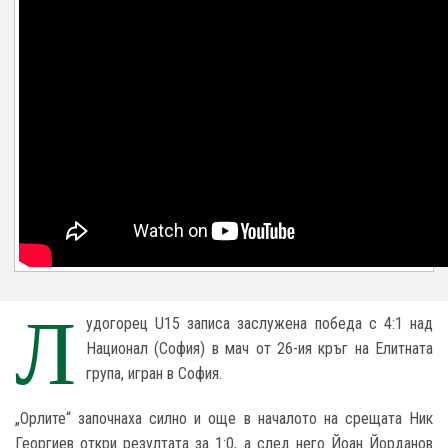
Л
удогорец U15 записа заслужена победа с 4:1 над
Национал (София) в мач от 26-ия кръг на Елитната
група, игран в София.
„Орлите“ започнаха силно и още в началото на срещата Ник
Георгиев откри резултата за 1:0, а след него Йоан Йорданов