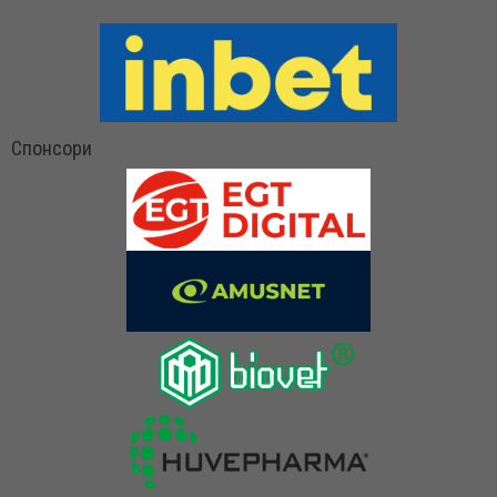
Спонсори