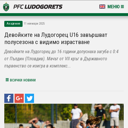
МЕНЮ
НОВИНИ & ГАЛЕРИИ
Академия
11 ноември 2025
LUDOGORETS TV
Девойките на Лудогорец U16 завършват
полусезона с видимо израстване
НА ТЕРЕНА
Девойките на Лудогорец до 16 години допуснаха загуба с 0:4
СТАДИОН & БАЗИ
от Пълдин (Пловдив). Мачът от VII кръг в Държавното
първенство се изигра в комплекс...
КЛУБ
всички новини
ЗА ФЕНОВЕ