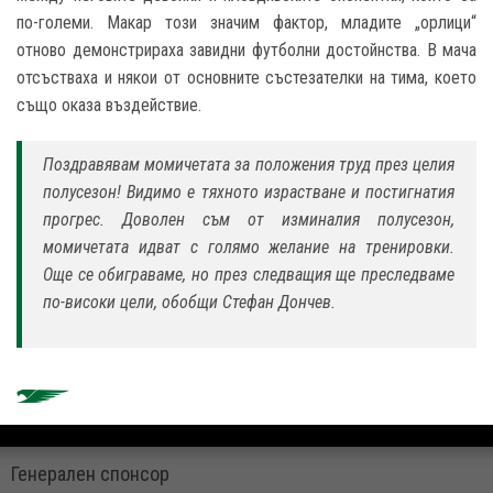
по-големи. Макар този значим фактор, младите „орлици“
отново демонстрираха завидни футболни достойнства. В мача
отсъстваха и някои от основните състезателки на тима, което
също оказа въздействие.
Поздравявам момичетата за положения труд през целия
полусезон! Видимо е тяхното израстване и постигнатия
прогрес. Доволен съм от изминалия полусезон,
момичетата идват с голямо желание на тренировки.
Още се обиграваме, но през следващия ще преследваме
по-високи цели, обобщи Стефан Дончев.
Генерален спонсор