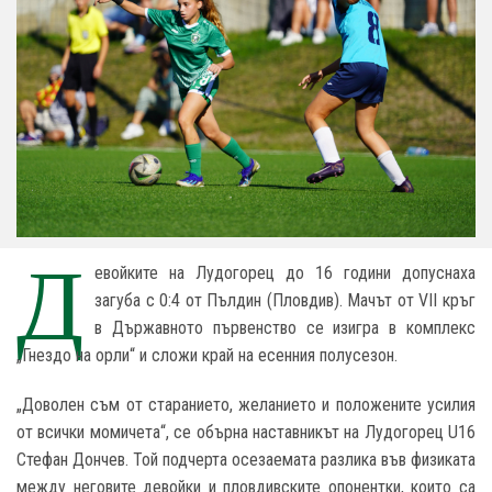
Д
евойките на Лудогорец до 16 години допуснаха
загуба с 0:4 от Пълдин (Пловдив). Мачът от VII кръг
в Държавното първенство се изигра в комплекс
„Гнездо на орли“ и сложи край на есенния полусезон.
„Доволен съм от старанието, желанието и положените усилия
от всички момичета“, се обърна наставникът на Лудогорец U16
Стефан Дончев. Той подчерта осезаемата разлика във физиката
между неговите девойки и пловдивските опонентки, които са