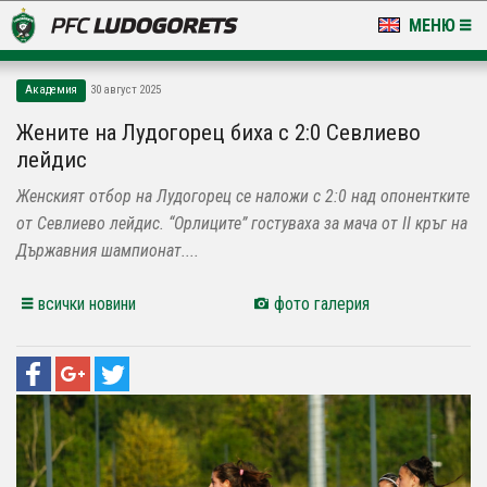
МЕНЮ
НОВИНИ & ГАЛЕРИИ
Академия
30 август 2025
LUDOGORETS TV
Жените на Лудогорец биха с 2:0 Севлиево
лейдис
НА ТЕРЕНА
Женският отбор на Лудогорец се наложи с 2:0 над опонентките
СТАДИОН & БАЗИ
от Севлиево лейдис. “Орлиците” гостуваха за мача от II кръг на
Държавния шампионат....
КЛУБ
всички новини
фото галерия
ЗА ФЕНОВЕ