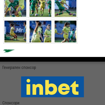
Генерален спонсор
Спонсори