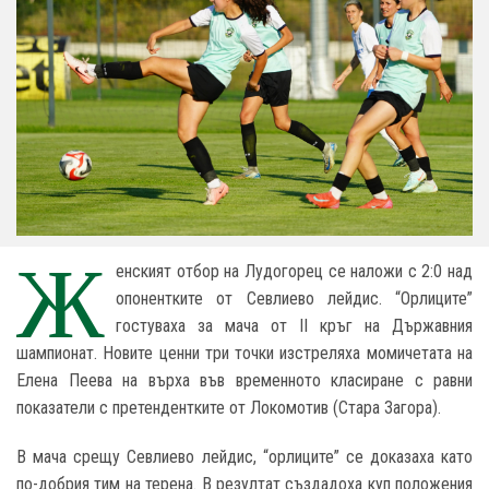
Ж
енският отбор на Лудогорец се наложи с 2:0 над
опонентките от Севлиево лейдис. “Орлиците”
гостуваха за мача от II кръг на Държавния
шампионат. Новите ценни три точки изстреляха момичетата на
Елена Пеева на върха във временното класиране с равни
показатели с претендентките от Локомотив (Стара Загора).
В мача срещу Севлиево лейдис, “орлиците” се доказаха като
по-добрия тим на терена. В резултат създадоха куп положения