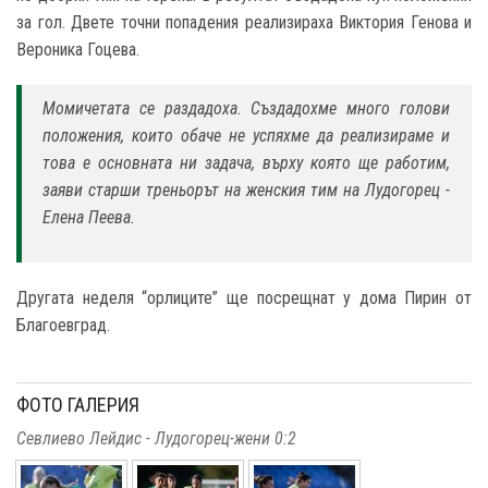
за гол. Двете точни попадения реализираха Виктория Генова и
Вероника Гоцева.
Момичетата се раздадоха. Създадохме много голови
положения, които обаче не успяхме да реализираме и
това е основната ни задача, върху която ще работим,
заяви старши треньорът на женския тим на Лудогорец -
Елена Пеева.
Другата неделя “орлиците” ще посрещнат у дома Пирин от
Благоевград.
ФОТО ГАЛЕРИЯ
Севлиево Лейдис - Лудогорец-жени 0:2