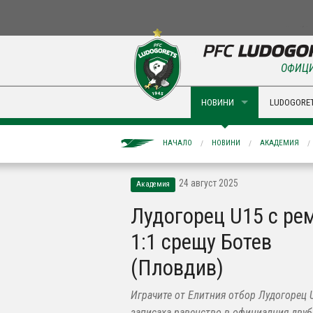
ОФИЦИ
НОВИНИ
LUDOGORET
НАЧАЛО
НОВИНИ
АКАДЕМИЯ
24 август 2025
Академия
Лудогорец U15 с ре
1:1 срещу Ботев
(Пловдив)
Играчите от Елитния отбор Лудогорец 
записаха равенство в официалния дву