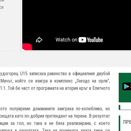
се
Лудогорец U15 записаха равенство в официалния двубой
Мачът, който се изигра в комплекс „Гнездо на орли“,
:1. Той бе част от програмата на втория кръг в Елитното
ото полувреме домакините заиграха по-колебливо, но
рещата като по-добрия претендент на терена. В резултат
ПР
ации за гол, но така и не бяха реализирани, с което
апред в резултата. Така на почивката двата тима се