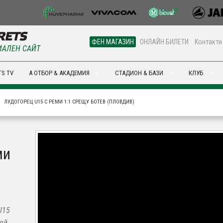
ФЕН МАГАЗИН
ОНЛАЙН БИЛЕТИ
Контакти
АЛЕН САЙТ
S TV
А ОТБОР & АКАДЕМИЯ
СТАДИОН & БАЗИ
КЛУБ
ЛУДОГОРЕЦ U15 С РЕМИ 1:1 СРЕЩУ БОТЕВ (ПЛОВДИВ)
ми
U15
бой