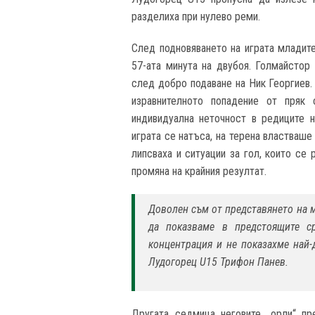
разделиха при нулево реми.
След подновяването на играта младите
57-ата минута на двубоя. Голмайстор
след добро подаване на Ник Георгиев.
изравнителното попадение от пряк
индивидуална неточност в редиците 
играта се натъса, на терена властваш
липсваха и ситуации за гол, които се 
промяна на крайния резултат.
Доволен съм от представянето на м
да показваме в предстоящите с
концентрация и не показахме най-
Лудогорец U15 Трифон Панев.
Другата седмица неговите „орли“ пр