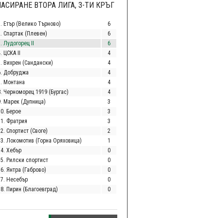
АСИРАНЕ ВТОРА ЛИГА, 3-ТИ КРЪГ
1. Етър (Велико Търново)
6
2. Спартак (Плевен)
6
. Лудогорец II
6
. ЦСКА II
4
5. Вихрен (Сандански)
4
6. Добруджа
4
7. Монтана
4
8. Черноморец 1919 (Бургас)
4
9. Марек (Дупница)
3
10. Берое
3
11. Фратрия
3
2. Спортист (Своге)
2
13. Локомотив (Горна Оряховица)
1
14. Хебър
0
15. Рилски спортист
0
6. Янтра (Габрово)
0
17. Несебър
0
18. Пирин (Благоевград)
0