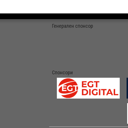
Генерален спонсор
Спонсори