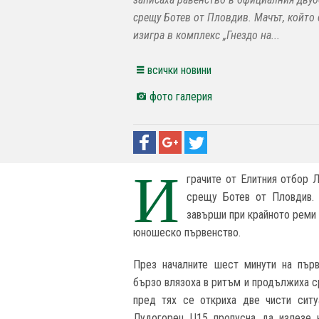
срещу Ботев от Пловдив. Мачът, който 
изигра в комплекс „Гнездо на...
всички новини
фото галерия
И
грачите от Елитния отбор 
срещу Ботев от Пловдив. 
завърши при крайното реми 1
юношеско първенство.
През началните шест минути на първ
бързо влязоха в ритъм и продължиха с
пред тях се откриха две чисти ситу
Лудогорец U15 пропусна да излезе н