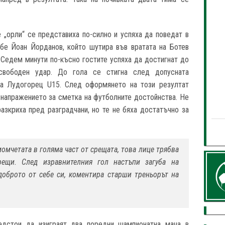
 „орли“ се представиха по-силно и успяха да поведат в
 бе Йоан Йорданов, който шутира във вратата на Ботев
 Седем минути по-късно гостите успяха да достигнат до
 свободен удар. До гола се стигна след допусната
на Лудогорец U15. След оформянето на този резултат
е напражението за сметка на футболните достойнства. Не
разкриха пред разградчани, но те не бяха достатъчно за
омчетата в голяма част от срещата, това лице трябва
рещи. След изравнителния гол настъпи загуба на
доброто от себе си, коментира старши треньорът на
едстои да изиграят два поредни шампионатна мача в