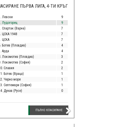
АСИРАНЕ ПЪРВА ЛИГА, 4-ТИ КРЪГ
1. Левски
9
2. Лудогорец
9
. Спартак (Варна)
7
4. ЦСКА 1948
7
5. ЦСКА
7
6. Ботев (Пловдив)
4
. Арда
4
8. Локомотив (Пловдив)
3
9. Локомотив (София)
2
10. Славия
2
1. Ботев (Враца)
1
12. Черно море
1
13. Септември (София)
1
4. Дунав (Русе)
0
ПЪЛНО КЛАСИРАНЕ