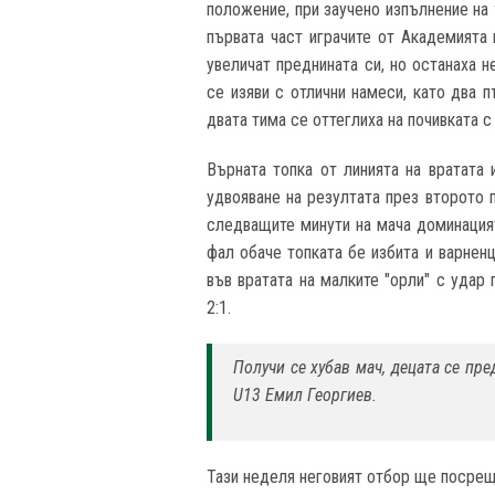
положение, при заучено изпълнение на
първата част играчите от Академията 
увеличат преднината си, но останаха 
се изяви с отлични намеси, като два 
двата тима се оттеглиха на почивката 
Върната топка от линията на вратата
удвояване на резултата през второто 
следващите минути на мача доминация
фал обаче топката бе избита и варненц
във вратата на малките "орли" с удар 
2:1.
Получи се хубав мач, децата се пр
U13 Емил Георгиев.
Тази неделя неговият отбор ще посрещ