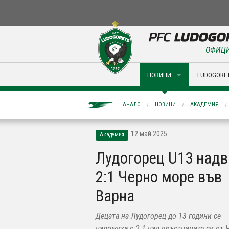
ОФИЦИ
НОВИНИ
LUDOGORET
НАЧАЛО
НОВИНИ
АКАДЕМИЯ
12 май 2025
Академия
Лудогорец U13 надв
2:1 Черно море във
Варна
Децата на Лудогорец до 13 години се
наложиха с 2:1 над връстниците си от 