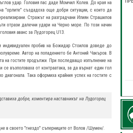
ПР
 ъглов удар. Головия пас даде Момчил Колев. До края на
на "орлите" създадоха още добри ситуации, с които да
нереализирани. Стражът на разградчани Илиян Страшилов
пъти отрази далечни удари на Черно море. По този начин
с головия аванс за Лудогорец U13.
 и индивидуален пробив на Божидар Стоилов доведе до
полувреме. Автор на попадението бе Антоний Чакъров. В
та на гостите продължи. При последващо изпълнение на
и се възползваха от контраатака, за да върнат един гол
по диагонала. Така оформиха крайния успех на гостите с
едставиха добре, коментира наставникът на Лудогорец
не в своето "гнездо" съперниците от Волов /Шумен/.