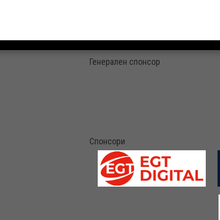
Генерален спонсор
Спонсори