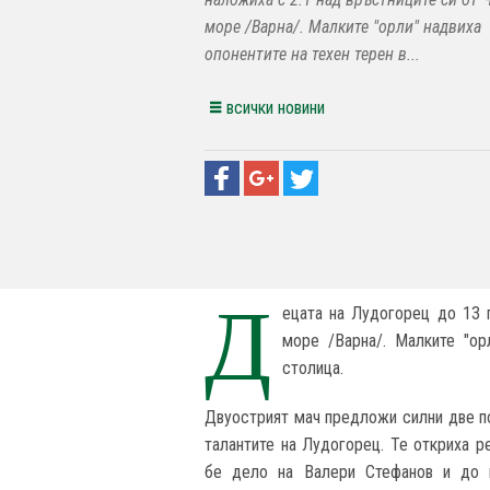
море /Варна/. Малките "орли" надвиха
опонентите на техен терен в...
всички новини
Д
ецата на Лудогорец до 13 
море /Варна/. Малките "ор
столица.
Двуострият мач предложи силни две п
талантите на Лудогорец. Те откриха р
бе дело на Валери Стефанов и до н