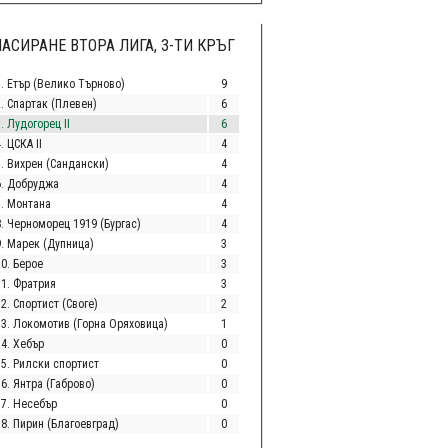
АСИРАНЕ ВТОРА ЛИГА, 3-ТИ КРЪГ
1. Етър (Велико Търново)
9
2. Спартак (Плевен)
6
. Лудогорец II
6
. ЦСКА II
4
5. Вихрен (Сандански)
4
6. Добруджа
4
7. Монтана
4
8. Черноморец 1919 (Бургас)
4
9. Марек (Дупница)
3
10. Берое
3
11. Фратрия
3
2. Спортист (Своге)
2
13. Локомотив (Горна Оряховица)
1
14. Хебър
0
15. Рилски спортист
0
6. Янтра (Габрово)
0
17. Несебър
0
18. Пирин (Благоевград)
0