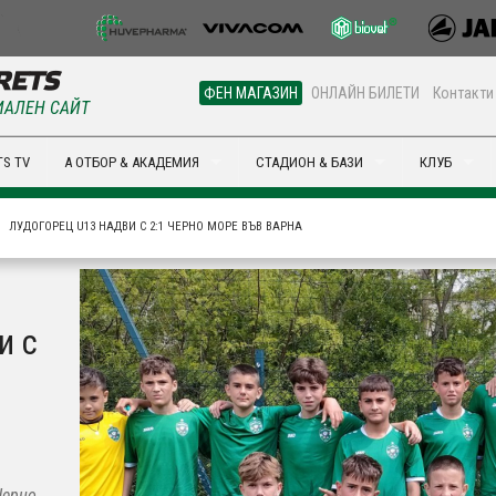
ФЕН МАГАЗИН
ОНЛАЙН БИЛЕТИ
Контакти
АЛЕН САЙТ
S TV
А ОТБОР & АКАДЕМИЯ
СТАДИОН & БАЗИ
КЛУБ
ЛУДОГОРЕЦ U13 НАДВИ С 2:1 ЧЕРНО МОРЕ ВЪВ ВАРНА
и с
Черно