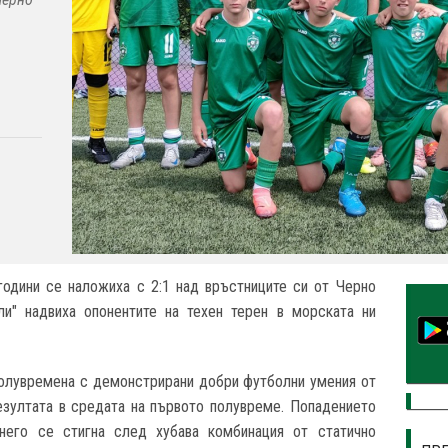
години се наложиха с 2:1 над връстниците си от Черно
ли" надвиха опонентите на техен терен в морската ни
олувремена с демонстрирани добри футболни умения от
езултата в средата на първото полувреме. Попадението
его се стигна след хубава комбинация от статично