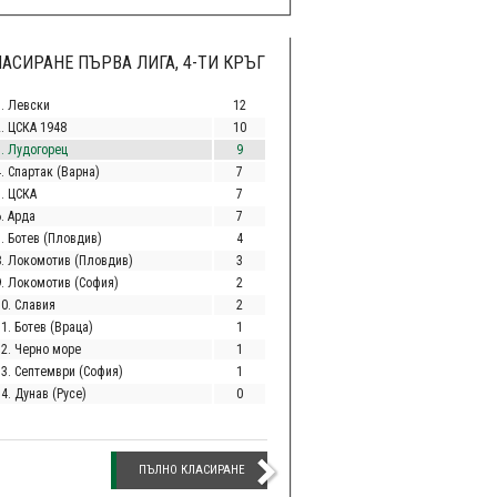
АСИРАНЕ ПЪРВА ЛИГА, 4-ТИ КРЪГ
1. Левски
12
2. ЦСКА 1948
10
3. Лудогорец
9
. Спартак (Варна)
7
5. ЦСКА
7
. Арда
7
7. Ботев (Пловдив)
4
8. Локомотив (Пловдив)
3
9. Локомотив (София)
2
10. Славия
2
1. Ботев (Враца)
1
12. Черно море
1
13. Септември (София)
1
4. Дунав (Русе)
0
ПЪЛНО КЛАСИРАНЕ