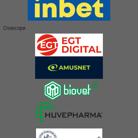
Спонсори