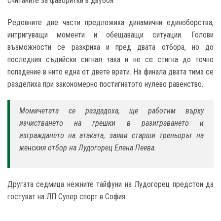
считаните за фаворитки в двубоя.
Редовните две части предложиха динамични единоборства,
интригуващи моменти и обещаващи ситуации. Голови
възможности се разкриха и пред двата отбора, но до
последния съдийски сигнал така и не се стигна до точно
попадение в нито една от двете врати. На финала двата тима се
разделиха при закономерно постигнатото нулево равенство.
Момичетата се раздадоха, ще работим върху
изчистването на грешки в разиграването и
изграждането на атаката, заяви старши треньорът на
женския отбор на Лудогорец Елена Пеева.
Другата седмица нежните тайфуни на Лудогорец предстои да
гостуват на ЛП Супер спорт в София.