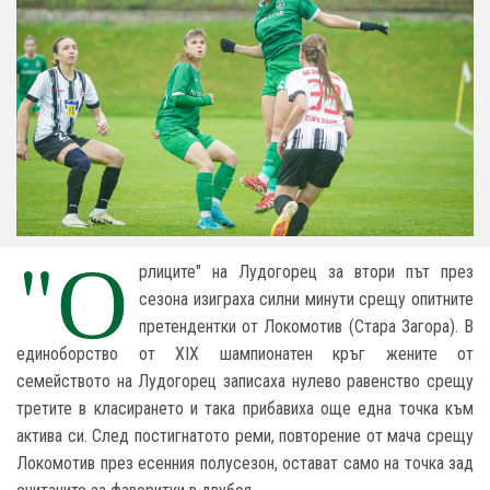
"О
рлиците" на Лудогорец за втори път през
сезона изиграха силни минути срещу опитните
претендентки от Локомотив (Стара Загора). В
единоборство от XIX шампионатен кръг жените от
семейството на Лудогорец записаха нулево равенство срещу
третите в класирането и така прибавиха още една точка към
актива си. След постигнатото реми, повторение от мача срещу
Локомотив през есенния полусезон, остават само на точка зад