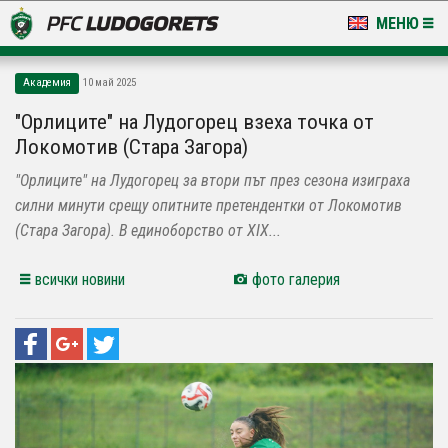
МЕНЮ
НОВИНИ & ГАЛЕРИИ
Академия
10 май 2025
LUDOGORETS TV
"Орлиците" на Лудогорец взеха точка от
Локомотив (Стара Загора)
НА ТЕРЕНА
"Орлиците" на Лудогорец за втори път през сезона изиграха
СТАДИОН & БАЗИ
силни минути срещу опитните претендентки от Локомотив
(Стара Загора). В единоборство от XIX...
КЛУБ
всички новини
фото галерия
ЗА ФЕНОВЕ