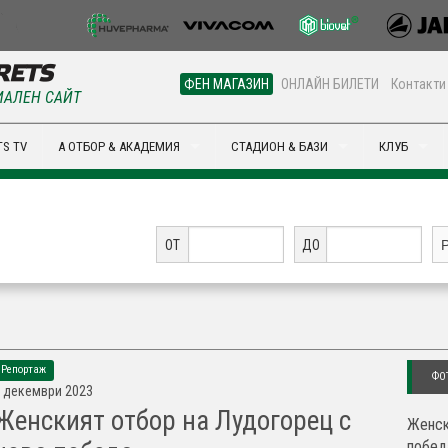
ФЕН МАГАЗИН
ОНЛАЙН БИЛЕТИ
Контакти
АЛЕН САЙТ
S TV
А ОТБОР & АКАДЕМИЯ
СТАДИОН & БАЗИ
КЛУБ
ОТ
ДО
Репортаж
ФО
 декември 2023
Женският отбор на Лудогорец с
Женск
побед