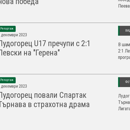
нова победа
Пеева 
Репортаж
ВИ
 декември 2023
Лудогорец U17 пречупи с 2:1
В шам
2:1 Ле
Левски на "Герена"
програ
Репортаж
ФО
 декември 2023
Лудогорец повали Спартак
Лудог
Търнав
Търнава в страхотна драма
Лигат