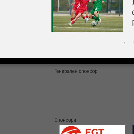
«
Генерален спонсор
Спонсори