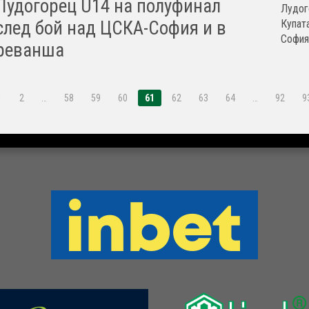
Лудогорец U14 на полуфинал
Лудог
Купат
след бой над ЦСКА-София и в
София 
реванша
1
2
…
58
59
60
61
62
63
64
…
92
9