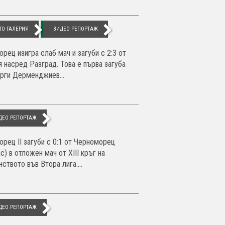
ТО ГАЛЕРИЯ
ВИДЕО РЕПОРТАЖ
орец изигра слаб мач и загуби с 2:3 от
я насред Разград. Това е първа загуба
орги Дерменджиев...
ДЕО РЕПОРТАЖ
орец II загуби с 0:1 от Черноморец
с) в отложен мач от XIII кръг на
ството във Втора лига....
ДЕО РЕПОРТАЖ