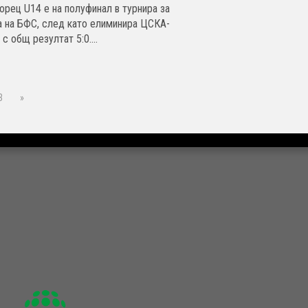
орец U14 е на полуфинал в турнира за
а на БФС, след като елиминира ЦСКА-
с общ резултат 5:0....
3
»