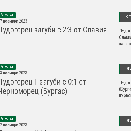
Репортаж
ФО
7 ноември 2023
Лудогорец загуби с 2:3 от Славия
Лудог
Слави
за Ге
Репортаж
ВИ
3 ноември 2023
Лудогорец II загуби с 0:1 от
Лудог
(Бурга
Черноморец (Бургас)
първен
Репортаж
ВИ
2 ноември 2023