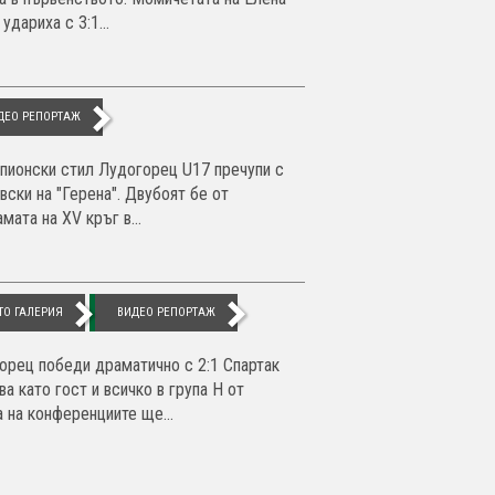
удариха с 3:1...
ДЕО РЕПОРТАЖ
пионски стил Лудогорец U17 пречупи с
вски на "Герена". Двубоят бе от
мата на XV кръг в...
ТО ГАЛЕРИЯ
ВИДЕО РЕПОРТАЖ
орец победи драматично с 2:1 Спартак
а като гост и всичко в група Н от
а на конференциите ще...