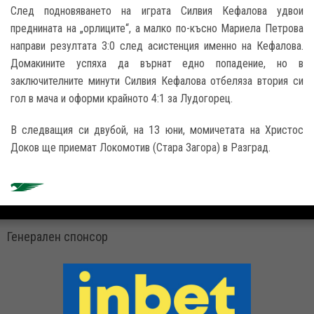
След подновяването на играта Силвия Кефалова удвои
преднината на „орлиците“, а малко по-късно Мариела Петрова
направи резултата 3:0 след асистенция именно на Кефалова.
Домакините успяха да върнат едно попадение, но в
заключителните минути Силвия Кефалова отбеляза втория си
гол в мача и оформи крайното 4:1 за Лудогорец.
В следващия си двубой, на 13 юни, момичетата на Христос
Доков ще приемат Локомотив (Стара Загора) в Разград.
Генерален спонсор