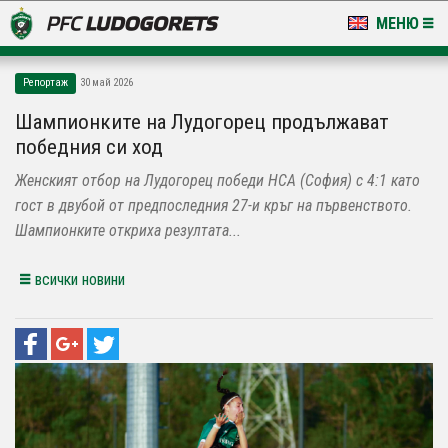
МЕНЮ
НОВИНИ & ГАЛЕРИИ
Репортаж
30 май 2026
LUDOGORETS TV
Шампионките на Лудогорец продължават
победния си ход
НА ТЕРЕНА
Женският отбор на Лудогорец победи НСА (София) с 4:1 като
СТАДИОН & БАЗИ
гост в двубой от предпоследния 27-и кръг на първенството.
Шампионките откриха резултата...
КЛУБ
всички новини
ЗА ФЕНОВЕ