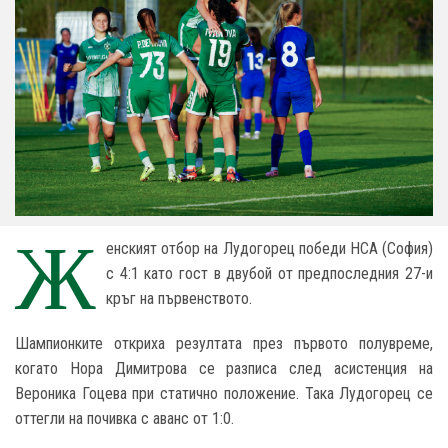
Ж
енският отбор на Лудогорец победи НСА (София)
с 4:1 като гост в двубой от предпоследния 27-и
кръг на първенството.
Шампионките откриха резултата през първото полувреме,
когато Нора Димитрова се разписа след асистенция на
Вероника Гоцева при статично положение. Така Лудогорец се
оттегли на почивка с аванс от 1:0.