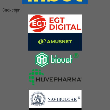
Спонсори