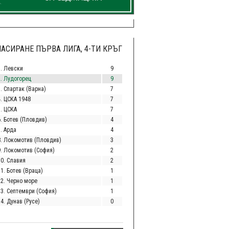
АСИРАНЕ ПЪРВА ЛИГА, 4-ТИ КРЪГ
1. Левски
9
2. Лудогорец
9
. Спартак (Варна)
7
4. ЦСКА 1948
7
5. ЦСКА
7
6. Ботев (Пловдив)
4
. Арда
4
8. Локомотив (Пловдив)
3
9. Локомотив (София)
2
10. Славия
2
1. Ботев (Враца)
1
12. Черно море
1
13. Септември (София)
1
4. Дунав (Русе)
0