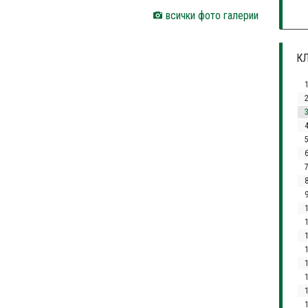
всички фото галерии
КЛ
3
4
1
1