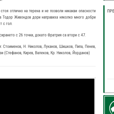
стоя отлично на терена и не позволи никакви опасности
ПР
а Тодор Живондов дори направиха няколко много добри
т с гол.
сирането с 26 точки, докато Фратрия са втори с 47.
 Стоименов, Н. Николов, Луканов, Шишков, Пипа, Пенев,
зи (Стефанов, Кирев, Валеков, Кр. Николов, Йорданов)