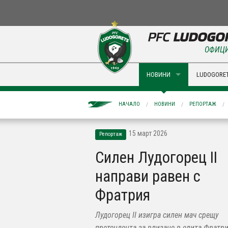
ОФИЦИ
НОВИНИ
LUDOGORET
НАЧАЛО
НОВИНИ
РЕПОРТАЖ
15 март 2026
Репортаж
Силен Лудогорец II
направи равен с
Фратрия
Лудогорец II изигра силен мач срещу
претендента за влизане в елита Фратри