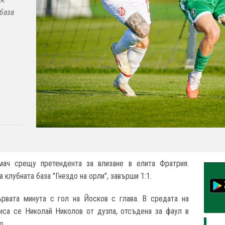
 база
 мач срещу претендента за влизане в елита Фратрия.
 клубната база "Гнездо на орли", завърши 1:1.
рвата минута с гол на Йосков с глава. В средата на
писа се Николай Николов от дузпа, отсъдена за фаул в
о.