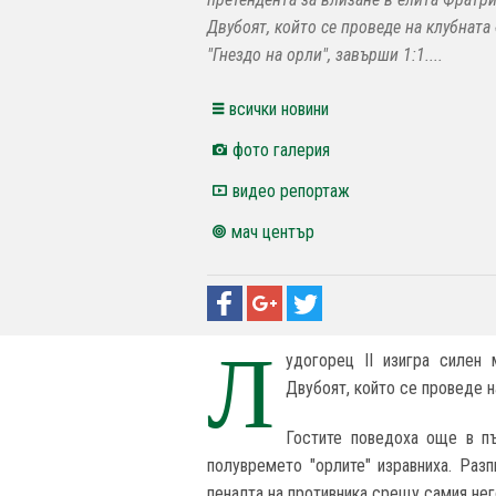
Двубоят, който се проведе на клубната
"Гнездо на орли", завърши 1:1....
всички новини
фото галерия
видео репортаж
мач център
Л
удогорец II изигра силен
Двубоят, който се проведе на
Гостите поведоха още в пъ
полувремето "орлите" изравниха. Раз
пеналта на противника срещу самия нег