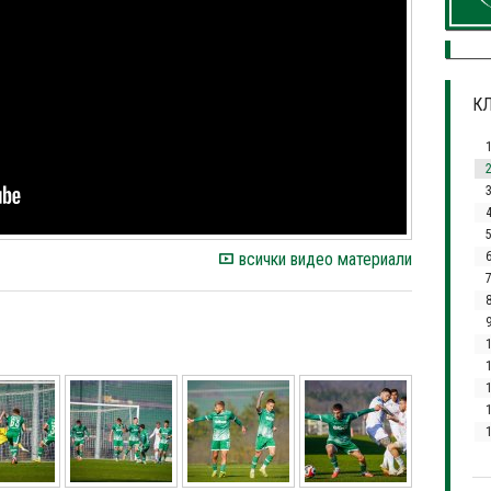
КЛ
3
всички видео материали
7
1
1