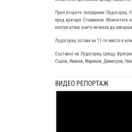
През второто полувреме Лудогорец II 
пред вратаря Стоименов. Момчетата н
контра атаки, които можеха да завърша
Лудогорец остава на 11-то място в кла
Съставът на Лудогорец срещу Фратрия:
Съров, Иванов, Маринов, Димитров, Ниа
ВИДЕО РЕПОРТАЖ