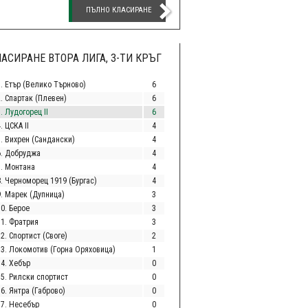
ПЪЛНО КЛАСИРАНЕ
АСИРАНЕ ВТОРА ЛИГА, 3-ТИ КРЪГ
1. Етър (Велико Търново)
6
2. Спартак (Плевен)
6
. Лудогорец II
6
. ЦСКА II
4
5. Вихрен (Сандански)
4
6. Добруджа
4
7. Монтана
4
8. Черноморец 1919 (Бургас)
4
9. Марек (Дупница)
3
10. Берое
3
11. Фратрия
3
2. Спортист (Своге)
2
13. Локомотив (Горна Оряховица)
1
14. Хебър
0
15. Рилски спортист
0
6. Янтра (Габрово)
0
17. Несебър
0