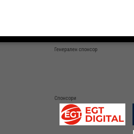
Генерален спонсор
Спонсори