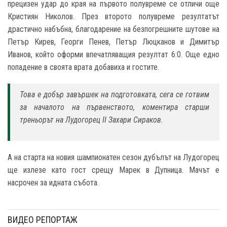
прецизен удар до края на първото полувреме се отличи още
Кристиян Николов. През второто полувреме резултатът
драстично набъбна, благодарение на безпогрешните шутове на
Петър Кирев, Георги Пенев, Петър Люцканов и Димитър
Иванов, който оформи впечатляващия резултат 6:0. Още едно
попадение в своята врата добавиха и гостите.
Това е добър завършек на подготовката, сега се готвим
за началото на първенството, коментира старши
треньорът на Лудогорец II Захари Сираков.
А на старта на новия шампионатен сезон дубълът на Лудогорец
ще излезе като гост срещу Марек в Дупница. Мачът е
насрочен за идната събота.
ВИДЕО РЕПОРТАЖ