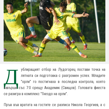
Д
ублиращият отбор на Лудогорец постави точка на
лятната си подготовка с разгромен успех. Младите
"орли" го постигнаха в последна контрола, която
завърши със 7:0 срещу Академик (Свищов). Головата фиеста
се разигра в комплекс "Гнездо на орли".
Пръв във вратата на гостите се разписа Никола Георгиев, а с