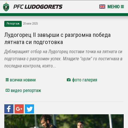
МЕНЮ
НОВИНИ & ГАЛЕРИИ
Репортаж
20 юли 2025
LUDOGORETS TV
Лудогорец II завърши с разгромна победа
лятната си подготовка
НА ТЕРЕНА
Дублиращият отбор на Лудогорец постави точка на лятната си
СТАДИОН & БАЗИ
подготовка с разгромен успех. Младите "орли" го постигнаха в
последна контрола, която...
КЛУБ
всички новини
фото галерия
ЗА ФЕНОВЕ
видео репортаж