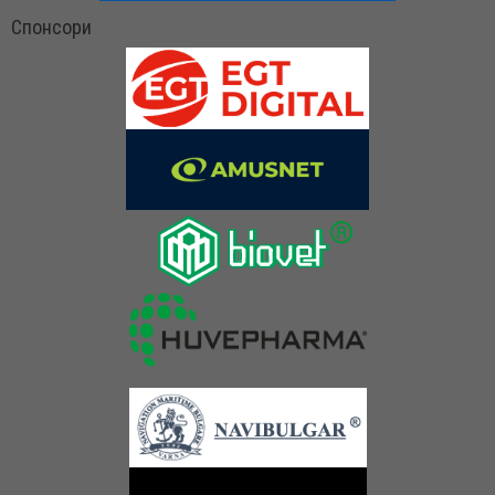
Спонсори