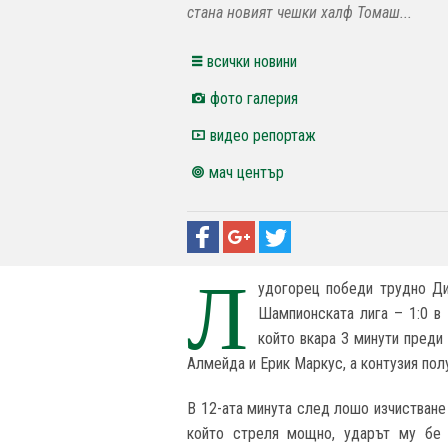
стана новият чешки халф Томаш...
всички новини
фото галерия
видео репортаж
мач център
Л
удогорец победи трудно Ди
Шампионската лига – 1:0 в
който вкара 3 минути преди
Алмейда и Ерик Маркус, а контузия пол
В 12-ата минута след лошо изчистване
който стреля мощно, ударът му бе 