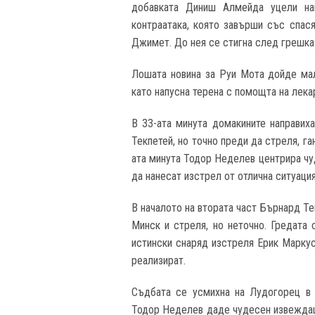
добавката Диниш Алмейда уцели нап
контраатака, която завърши със спа
Джимет. До нея се стигна след грешка 
Лошата новина за Руи Мота дойде мал
като напусна терена с помощта на лек
В 33-ата минута домакините направиха
Текпетей, но точно преди да стреля, г
ата минута Тодор Неделев центрира чу
да нанесат изстрел от отлична ситуация
В началото на втората част Бърнард Те
Минск и стреля, но неточно. Гредата 
истински снаряд изстреля Ерик Маркус
реализират.
Съдбата се усмихна на Лудогорец в 
Тодор Неделев даде чудесен извеждащ 