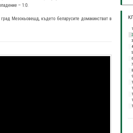
падение – 1:0.
КЛ
я град Мезокьовешд, където беларусите домакинстват в
3
7
1
1