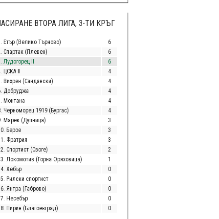
АСИРАНЕ ВТОРА ЛИГА, 3-ТИ КРЪГ
1. Етър (Велико Търново)
6
2. Спартак (Плевен)
6
. Лудогорец II
6
. ЦСКА II
4
5. Вихрен (Сандански)
4
6. Добруджа
4
7. Монтана
4
8. Черноморец 1919 (Бургас)
4
9. Марек (Дупница)
3
10. Берое
3
11. Фратрия
3
2. Спортист (Своге)
2
13. Локомотив (Горна Оряховица)
1
14. Хебър
0
15. Рилски спортист
0
6. Янтра (Габрово)
0
17. Несебър
0
18. Пирин (Благоевград)
0