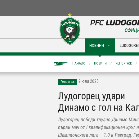
ОФИЦИ
НОВИНИ
LUDOGORET
НАЧАЛО
НОВИНИ
РЕПОРТАЖ
9 юли 2025
Репортаж
Лудогорец удари
Динамо с гол на Ка
Лудогорец победи трудно Динамо Минс
първи мач от I квалификационен кръг н
Шампионската лига – 1:0 в Разград. Ге