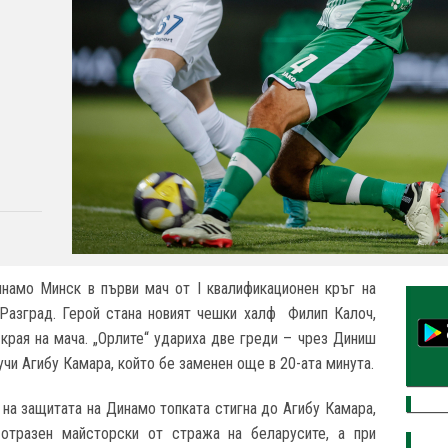
намо Минск в първи мач от I квалификационен кръг на
 Разград. Герой стана новият чешки халф Филип Калоч,
 края на мача. „Орлите“ удариха две греди – чрез Диниш
учи Агибу Камара, който бе заменен още в 20-ата минута.
 на защитата на Динамо топката стигна до Агибу Камара,
отразен майсторски от стража на беларусите, а при