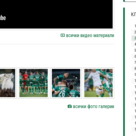
КЛ
всички видео материали
3
4
1
всички фото галерии
1