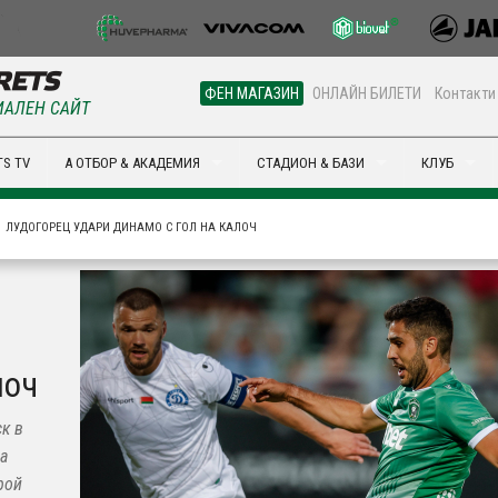
ФЕН МАГАЗИН
ОНЛАЙН БИЛЕТИ
Контакти
АЛЕН САЙТ
S TV
А ОТБОР & АКАДЕМИЯ
СТАДИОН & БАЗИ
КЛУБ
ЛУДОГОРЕЦ УДАРИ ДИНАМО С ГОЛ НА КАЛОЧ
лоч
к в
а
рой