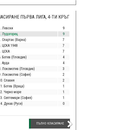
АСИРАНЕ ПЪРВА ЛИГА, 4-ТИ КРЪГ
1. Левски
9
2. Лудогорец
9
. Спартак (Варна)
7
4. ЦСКА 1948
7
5. ЦСКА
7
6. Ботев (Пловдив)
4
. Арда
4
8. Локомотив (Пловдив)
3
9. Локомотив (София)
2
10. Славия
2
1. Ботев (Враца)
1
12. Черно море
1
13. Септември (София)
1
4. Дунав (Русе)
0
ПЪЛНО КЛАСИРАНЕ