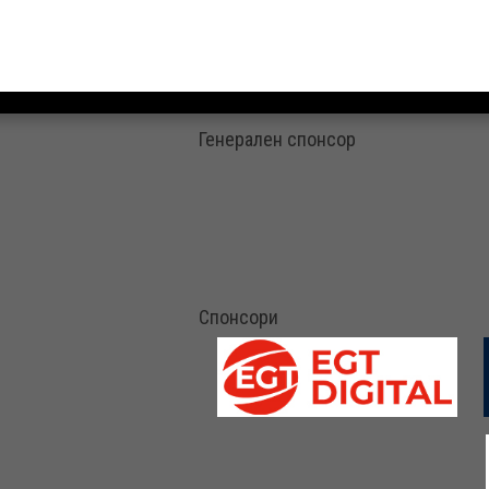
Генерален спонсор
Спонсори