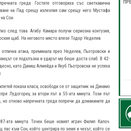
ПР
речната греда. Гостите отговориха със светкавична
сяване на Пад срещу излезлия сам срещу него Мустафа
на Сон.
ко след това. Агибу Камара получи сериозна контузия,
арския щаб. На неговото място влезе Тодор Неделев.
 отлична атака, преминала през Неделев, Пьотровски и
анаецът се подхлъзна и ударът му беше доста слаб. В 42-
десно, като Диниш Алмейда и Якуб Пьотровски не успяха
.
кпетей показа класа, освободи се от защитник на Динамо
спря Лудогорец за втори път в 55-ата минута. Този път
, но отново напречната греда попречи да домакините да
87-ата минута. Точен беше новият играч Филип Калоч.
пас към Сон, който центрира по земя и чехът, който се