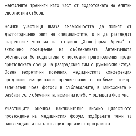
менталните тренинги като част от подготовката на елитни
спортисти и отбори.
Всички участници имаха възможността да попият от
дългогодишния опит на специалистите, а и да разгледат
вътрешните условия на стадион „Хювефарма Арена“, с
включено посещение на съблекалнята. Автентичната
обстановка бе подплатена с последни приготовления преди
приятелската среща на разградския тим с румънския Стяуа.
Освен теоретични познания, медицинската конференция
предложи емоционални преживявания с любимия отбор,
запечатани чрез фотоси в съблекалните, в миксзоната и
разбира се, с обичания талисман на клуба – орлицата Фортуна.
Участниците оцениха изключително високо цялостното
провеждане на медицинския форум, подбраните теми за
разглеждане и съпътстващите прояви от програмата.