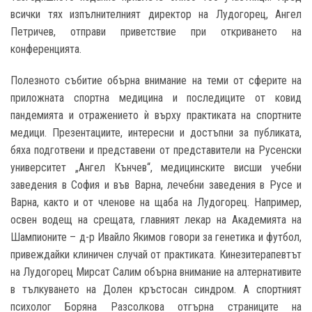
всички тях изпълнителният директор на Лудогорец, Ангел
Петричев, отправи приветствие при откриването на
конференцията.
Полезното събитие обърна внимание на теми от сферите на
приложната спортна медицина и последиците от ковид
пандемията и отражението ѝ върху практиката на спортните
медици. Презентациите, интересни и достъпни за публиката,
бяха подготвени и представени от представители на Русенски
университет „Ангел Кънчев“, медицинските висши учебни
заведения в София и във Варна, лечебни заведения в Русе и
Варна, както и от членове на щаба на Лудогорец. Например,
освен водещ на срещата, главният лекар на Академията на
Шампионите – д-р Ивайло Якимов говори за генетика и футбол,
привеждайки клиничен случай от практиката. Кинезитерапевтът
на Лудогорец Мирсат Салим обърна внимание на алтернативите
в тълкуването на Долен кръстосан синдром. А спортният
психолог Боряна Разсолкова отгърна страниците на