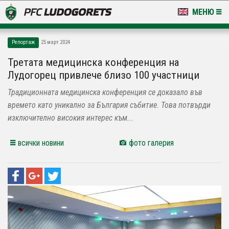
МЕНЮ
НОВИНИ & ГАЛЕРИИ
Репортаж
25 март 2024
LUDOGORETS TV
Третата медицинска конференция на
Лудогорец привлече близо 100 участници
НА ТЕРЕНА
Традиционната медицинска конференция се доказало във
СТАДИОН & БАЗИ
времето като уникално за България събитие. Това потвърди
изключително високия интерес към...
КЛУБ
всички новини
фото галерия
ЗА ФЕНОВЕ