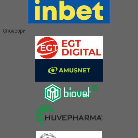
Спонсори